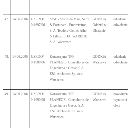
47.
14.06.2006
UZP/ZO/
MSF - Moniz da Maia, Serra
GDDKiA
oddalenie
0-1697/06
& Fortunato - Empreiteiros,
Oddział w
odwołania
S. A, Teodoro Gomes Alho
Olsztynie
& Filhos. LDA, WARBUD
S. A. Warszawa
48.
14.06.2006
UZP/ZO/
Konsorcjum: TPF
GDDKiA
oddalenie
0-1698/06
PLANEGE - Consultores de
Warszawa
odwołania
Engenharia e Gestao S.A.,
E&L Architects Sp. zo.o.
Warszawa
49.
14.06.2006
UZP/ZO/
Konsorcjum: TPF
GDDKiA
powtórzen
0-1699/06
PLANEGE - Consultores de
Warszawa
czynności
Engenharia e Gestao S.A.,
ofert
E&L Architects Sp. zo.o.
Warszawa