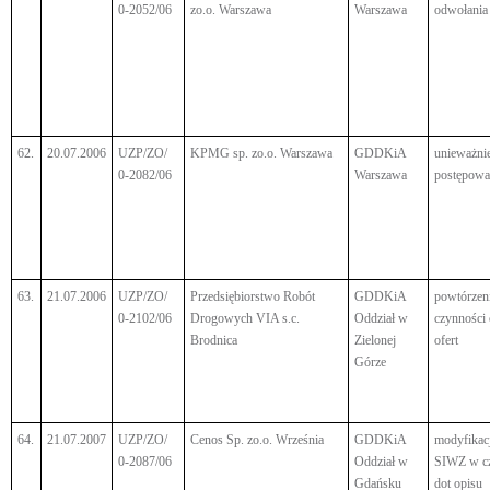
0-2052/06
zo.o. Warszawa
Warszawa
odwołania
62.
20.07.2006
UZP/ZO/
KPMG sp. zo.o. Warszawa
GDDKiA
unieważni
0-2082/06
Warszawa
postępowa
63.
21.07.2006
UZP/ZO/
Przedsiębiorstwo Robót
GDDKiA
powtórzen
0-2102/06
Drogowych VIA s.c.
Oddział w
czynności
Brodnica
Zielonej
ofert
Górze
64.
21.07.2007
UZP/ZO/
Cenos Sp. zo.o. Września
GDDKiA
modyfikac
0-2087/06
Oddział w
SIWZ w cz
Gdańsku
dot opisu