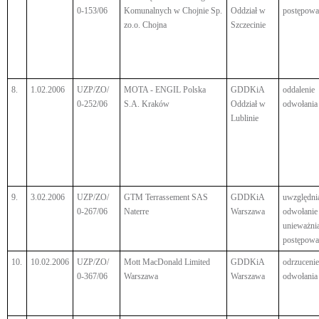
0-153/06
Komunalnych w Chojnie Sp.
Oddział w
postępowa
zo.o. Chojna
Szczecinie
8.
1.02.2006
UZP/ZO/
MOTA - ENGIL Polska
GDDKiA
oddalenie
0-252/06
S.A. Kraków
Oddział w
odwołania
Lublinie
9.
3.02.2006
UZP/ZO/
GTM Terrassement SAS
GDDKiA
uwzględni
0-267/06
Naterre
Warszawa
odwołanie 
unieważni
postępowa
10.
10.02.2006
UZP/ZO/
Mott MacDonald Limited
GDDKiA
odrzucenie
0-367/06
Warszawa
Warszawa
odwołania