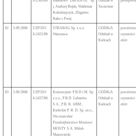
0-2383/06
Handlowe "DROGPOL" Sp.
Oddział w
postepowa
j. Andrzej Bojda, Waldemar
Szczecinie
Kołodziejczyk, Zbigniew
Raku s Poraj
82.
5.09.2006
UZP/ZO/
STRABAG Sp. z o.o.
GDDKiA
powtórzen
0-2421/06
Warszawa
Oddział w
czynności
Kielcach
ofert
83.
5.09.2006
UZP/ZO/
Konsorcjum: P.B.D i M. Sp.
GDDKiA
powtórzen
0-2437/06
z o.o., P.R.D. Lubartów
Oddział w
czynności
S.A., P.B. K. ABM ,
Kielcach
ofert
Kieleckie P. R. D. Sp. zo.o.,
Wa rszawskie
Przedsiębiorstwo Mostowe
MOSTY S.A. Mińsk
Mazowiecki