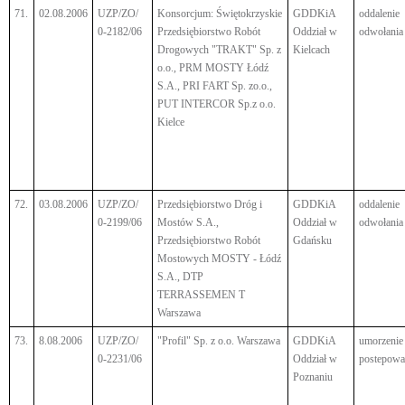
71.
02.08.2006
UZP/ZO/
Konsorcjum: Świętokrzyskie
GDDKiA
oddalenie
0-2182/06
Przedsiębiorstwo Robót
Oddział w
odwołania
Drogowych "TRAKT" Sp. z
Kielcach
o.o., PRM MOSTY Łódź
S.A., PRI FART Sp. zo.o.,
PUT INTERCOR Sp.z o.o.
Kielce
72.
03.08.2006
UZP/ZO/
Przedsiębiorstwo Dróg i
GDDKiA
oddalenie
0-2199/06
Mostów S.A.,
Oddział w
odwołania
Przedsiębiorstwo Robót
Gdańsku
Mostowych MOSTY - Łódź
S.A., DTP
TERRASSEMEN T
Warszawa
73.
8.08.2006
UZP/ZO/
"Profil" Sp. z o.o. Warszawa
GDDKiA
umorzenie
0-2231/06
Oddział w
postepowa
Poznaniu