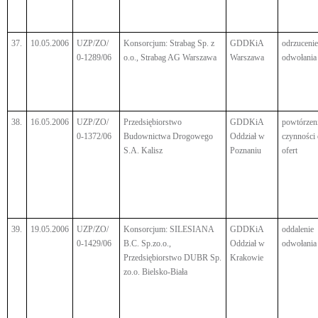
37.
10.05.2006
UZP/ZO/
Konsorcjum: Strabag Sp. z
GDDKiA
odrzucenie
0-1289/06
o.o., Strabag AG Warszawa
Warszawa
odwołania
38.
16.05.2006
UZP/ZO/
Przedsiębiorstwo
GDDKiA
powtórzen
0-1372/06
Budownictwa Drogowego
Oddział w
czynności
S.A. Kalisz
Poznaniu
ofert
39.
19.05.2006
UZP/ZO/
Konsorcjum: SILESIANA
GDDKiA
oddalenie
0-1429/06
B.C. Sp.zo.o.,
Oddział w
odwołania
Przedsiębiorstwo DUBR Sp.
Krakowie
zo.o. Bielsko-Biała