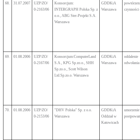
68.
31.07.2007
UZP/ZO/
Konsorcjum:
GDDKiA
powtórzen
0-2163/06
INTERGRAPH Polska Sp. z
Warszawa
czynności
o.o., ABG Ster-Projekt S.A.
Warszawa
69.
01.08.2006
UZP/ZO/
Konsorcjum:ComputerLand
GDDKiA
oddalenie
0-2167/06
S.A., KPG Sp.zo.o., SHH
Warszawa
odwołania
Sp.zo.o., Scott Wilson
Ltd.Sp.zo.o. Warszawa
70.
01.08.2006
UZP/ZO/
"DHV Polska" Sp. z o.o.
GDDKiA
umorzenie
0-2153/06
Warszawa
Oddział w
postpowan
Katowicach