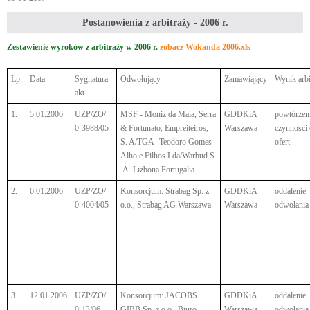
Postanowienia z arbitraży - 2006 r.
Zestawienie wyroków z arbitraży w 2006 r.
zobacz Wokanda 2006.xls
Lp.
Data
Sygnatura
Odwołujący
Zamawiający
Wynik arbi
akt
1.
5.01.2006
UZP/ZO/
MSF - Moniz da Maia, Serra
GDDKiA
powtórzen
0-3988/05
& Fortunato, Empreiteiros,
Warszawa
czynności
S. A/TGA- Teodoro Gomes
ofert
Alho e Filhos Lda/Warbud S
.A. Lizbona Portugalia
2.
6.01.2006
UZP/ZO/
Konsorcjum: Strabag Sp. z
GDDKiA
oddalenie
0-4004/05
o.o., Strabag AG Warszawa
Warszawa
odwołania
3.
12.01.2006
UZP/ZO/
Konsorcjum: JACOBS
GDDKiA
oddalenie
0-13/06
GIBB Sp. z o.o., Biuro
Warszawa
odwołania