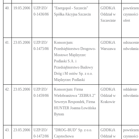
40.
19.05.2006
UZP/ZO/
"Energopol - Szczecin"
GDDKiA
powtórzen
0-1436/06
Spółka Akcyjna Szczecin
Oddział w
czynności
Szczecinie
ofert
41.
23.05.2006
UZP/ZO/
Konsorcjum:
GDDKiA
odrzucenie
0-1475/06
Przedsiębiorstwo Drogowo-
Warszawa
odwołania
Mostowe Międzyrzec
Podlaski S.A. i
Przedsiębiorstwo Budowy
Dróg i M ostów Sp. z o.o.
Międzyrzec Podlaski
42.
23.05.2006
UZP/ZO/
Konsorcjum: Firma
GDDKiA
oddalenie
0-1459/06
Wielobranżowa "ZEBRA 2"
Oddział w
odwołania
Seweryn Respondek, Firma
Krakowie
HUNTER Joanna Łowińska
Bytom
43.
23.05.2006
UZP/ZO/
"DROG-BUD" Sp. z o.o.
GDDKiA
powtórzen
0-1472/06
Częstochowa
Oddział w
czynności