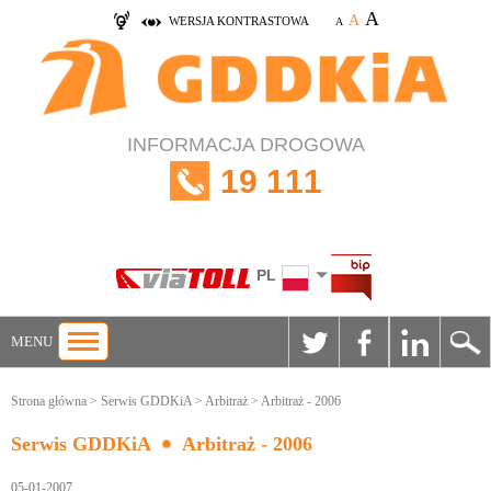
A
A
WERSJA KONTRASTOWA
A
INFORMACJA DROGOWA
19 111
PL
MENU
Strona główna
>
Serwis GDDKiA
>
Arbitraż
> Arbitraż - 2006
Serwis GDDKiA
Arbitraż - 2006
05-01-2007