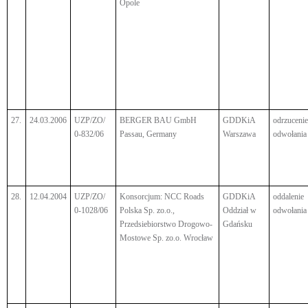
Opole
27.
24.03.2006
UZP/ZO/
BERGER BAU GmbH
GDDKiA
odrzucenie
0-832/06
Passau, Germany
Warszawa
odwołania
28.
12.04.2004
UZP/ZO/
Konsorcjum: NCC Roads
GDDKiA
oddalenie
0-1028/06
Polska Sp. zo.o.,
Oddział w
odwołania
Przedsiebiorstwo Drogowo-
Gdańsku
Mostowe Sp. zo.o. Wrocław