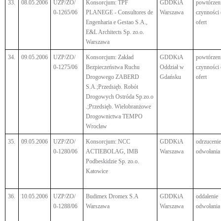
33.
08.05.2006
UZP/ZO/
Konsorcjum: TPF
GDDKiA
powtórzen
0-1265/06
PLANEGE - Consultores de
Warszawa
czynności
Engenharia e Gestao S.A.,
ofert
E&L Architects Sp. zo.o.
Warszawa
34.
09.05.2006
UZP/ZO/
Konsorcjum: Zakład
GDDKiA
powtórzen
0-1275/06
Bezpieczeństwa Ruchu
Oddział w
czynności
Drogowego ZABERD
Gdańsku
ofert
S.A.;Przedsięb. Robót
Drogowych Ostróda Sp.zo.o
.;Przedsięb. Wielobranżowe
Drogownictwa TEMPO
Wrocław
35.
09.05.2006
UZP/ZO/
Konsorcjum: NCC
GDDKiA
odrzucenie
0-1280/06
ACTIEBOLAG, IMB
Warszawa
odwołania
Podbeskidzie Sp. zo.o.
Katowice
36.
10.05.2006
UZP/ZO/
Budimex Dromex S.A
GDDKiA
oddalenie
0-1288/06
Warszawa
Warszawa
odwołania