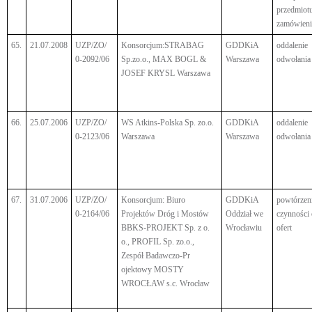
przedmiot
zamówieni
65.
21.07.2008
UZP/ZO/
Konsorcjum:STRABAG
GDDKiA
oddalenie
0-2092/06
Sp.zo.o., MAX BOGL &
Warszawa
odwołania
JOSEF KRYSL Warszawa
66.
25.07.2006
UZP/ZO/
WS Atkins-Polska Sp. zo.o.
GDDKiA
oddalenie
0-2123/06
Warszawa
Warszawa
odwołania
67.
31.07.2006
UZP/ZO/
Konsorcjum: Biuro
GDDKiA
powtórzen
0-2164/06
Projektów Dróg i Mostów
Oddział we
czynności
BBKS-PROJEKT Sp. z o.
Wrocławiu
ofert
o., PROFIL Sp. zo.o.,
Zespół Badawczo-Pr
ojektowy MOSTY
WROCŁAW s.c. Wrocław