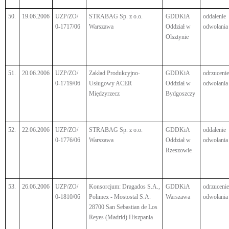
50.
19.06.2006
UZP/ZO/
STRABAG Sp. z o.o.
GDDKiA
oddalenie
0-1717/06
Warszawa
Oddział w
odwołania
Olsztynie
51.
20.06.2006
UZP/ZO/
Zakład Produkcyjno-
GDDKiA
odrzucenie
0-1719/06
Usługowy ACER
Oddział w
odwołania
Międzyrzecz
Bydgoszczy
52.
22.06.2006
UZP/ZO/
STRABAG Sp. z o.o.
GDDKiA
oddalenie
0-1776/06
Warszawa
Oddział w
odwołania
Rzeszowie
53.
26.06.2006
UZP/ZO/
Konsorcjum: Dragados S.A.,
GDDKiA
odrzucenie
0-1810/06
Polimex - Mostostal S.A.
Warszawa
odwołania
28700 San Sebastian de Los
Reyes (Madrid) Hiszpania