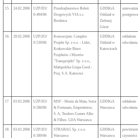
15.
24.02.2006
UZP/ZO/
Przedsiębiorstwo Robót
GDDKiA
unieważni
0-494/06
Drogowych VIA s.c.
Oddział w
postępowa
Brodnica
Zielonej
Górze
16.
28.02.2006
UZP/ZO/
Konsorcjum: Complex
GDDKiA
oddalenie
0-539/06
Projekt Sp. z o.o. - Lider,
Oddział w
odwołania
Krakowskie Biuro
Katowicach
Projektów i Mostów
"Transprojekt" Sp. z o.o.,
Małopolska Grupa Geod.-
Proj. S.A. Katowice
17.
03.03.2006
UZP/ZO/
MSF - Moniz da Maia, Serra
GDDKiA
oddalenie
0-580/06
& Fortunato, Empreiteiros,
Warszawa
odwołania
S. A, Teodoro Gomes Alho
& Filhos. LDA Warszawa
18.
03.03.2006
UZP/ZO/
STRABAG Sp. z o.o.
GDDKiA
powtórzen
0-589/06
Warszawa
Warszawa
czynności