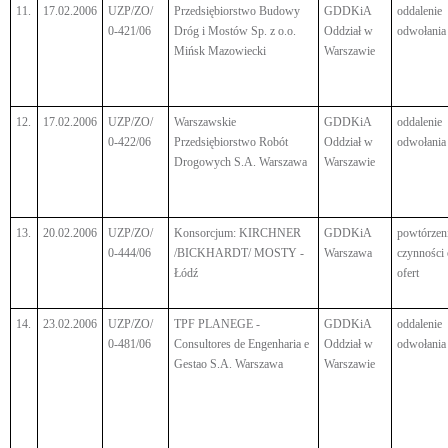
11.
17.02.2006
UZP/ZO/
Przedsiębiorstwo Budowy
GDDKiA
oddalenie
0-421/06
Dróg i Mostów Sp. z o.o.
Oddział w
odwołania
Mińsk Mazowiecki
Warszawie
12.
17.02.2006
UZP/ZO/
Warszawskie
GDDKiA
oddalenie
0-422/06
Przedsiębiorstwo Robót
Oddział w
odwołania
Drogowych S.A. Warszawa
Warszawie
13.
20.02.2006
UZP/ZO/
Konsorcjum: KIRCHNER
GDDKiA
powtórzen
0-444/06
/BICKHARDT/ MOSTY -
Warszawa
czynności
Łódź
ofert
14.
23.02.2006
UZP/ZO/
TPF PLANEGE -
GDDKiA
oddalenie
0-481/06
Consultores de Engenharia e
Oddział w
odwołania
Gestao S.A. Warszawa
Warszawie