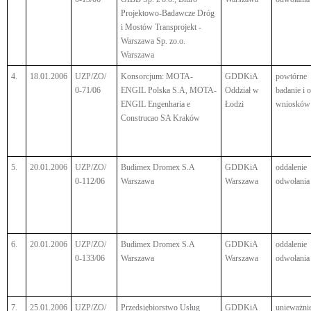
Projektowo-Badawcze Dróg
i Mostów Transprojekt -
Warszawa Sp. zo.o.
Warszawa
4.
18.01.2006
UZP/ZO/
Konsorcjum: MOTA-
GDDKiA
powtórne
0-71/06
ENGIL Polska S.A, MOTA-
Oddział w
badanie i 
ENGIL Engenharia e
Łodzi
wniosków
Construcao SA Kraków
5.
20.01.2006
UZP/ZO/
Budimex Dromex S.A
GDDKiA
oddalenie
0-112/06
Warszawa
Warszawa
odwołania
6.
20.01.2006
UZP/ZO/
Budimex Dromex S.A
GDDKiA
oddalenie
0-133/06
Warszawa
Warszawa
odwołania
7.
25.01.2006
UZP/ZO/
Przedsiębiorstwo Usług
GDDKiA
unieważni