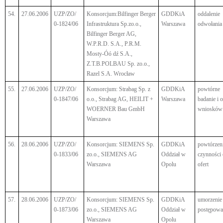
54.
27.06.2006
UZP/ZO/
Konsorcjum:Bilfinger Berger
GDDKiA
oddalenie
0-1824/06
Infrastruktura Sp.zo.o.,
Warszawa
odwołania
Bilfinger Berger AG,
W.P.R.D. S.A., P.R.M.
Mosty-Óó dź S.A.,
Z.T.B.POLBAU Sp. zo.o.,
Razel S.A. Wrocław
55.
27.06.2006
UZP/ZO/
Konsorcjum: Strabag Sp. z
GDDKiA
powtórne
0-1847/06
o.o., Strabag AG, HEILIT +
Warszawa
badanie i 
WOERNER Bau GmbH
wniosków
Warszawa
56.
28.06.2006
UZP/ZO/
Konsorcjum: SIEMENS Sp.
GDDKiA
powtórzen
0-1833/06
zo.o., SIEMENS AG
Oddział w
czynności
Warszawa
Opolu
ofert
57.
28.06.2006
UZP/ZO/
Konsorcjum: SIEMENS Sp.
GDDKiA
umorzenie
0-1873/06
zo.o., SIEMENS AG
Oddział w
postępowa
Warszawa
Opolu