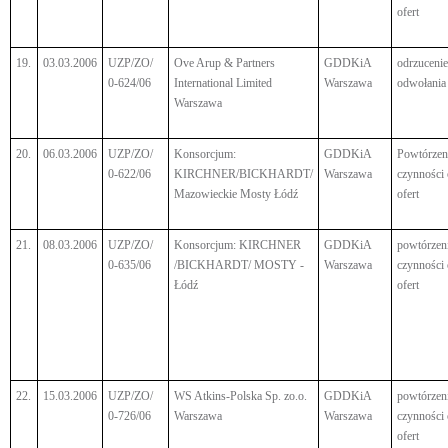
ofert
19.
03.03.2006
UZP/ZO/
Ove Arup & Partners
GDDKiA
odrzucenie
0-624/06
International Limited
Warszawa
odwołania
Warszawa
20.
06.03.2006
UZP/ZO/
Konsorcjum:
GDDKiA
Powtórzen
0-622/06
KIRCHNER/BICKHARDT/
Warszawa
czynności
Mazowieckie Mosty Łódź
ofert
21.
08.03.2006
UZP/ZO/
Konsorcjum: KIRCHNER
GDDKiA
powtórzen
0-635/06
/BICKHARDT/ MOSTY -
Warszawa
czynności
Łódź
ofert
22.
15.03.2006
UZP/ZO/
WS Atkins-Polska Sp. zo.o.
GDDKiA
powtórzen
0-726/06
Warszawa
Warszawa
czynności
ofert