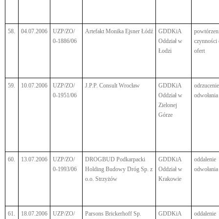
58.
04.07.2006
UZP/ZO/
Artefakt Monika Ejsner Łódź
GDDKiA
powtórzen
0-1886/06
Oddział w
czynności
Łodzi
ofert
59.
10.07.2006
UZP/ZO/
J.P.P. Consult Wrocław
GDDKiA
odrzucenie
0-1951/06
Oddział w
odwołania
Zielonej
Górze
60.
13.07.2006
UZP/ZO/
DROGBUD Podkarpacki
GDDKiA
oddalenie
0-1993/06
Holding Budowy Dróg Sp. z
Oddział w
odwołania
o.o. Strzyżów
Krakowie
61.
18.07.2006
UZP/ZO/
Parsons Brickerhoff Sp.
GDDKiA
oddalenie