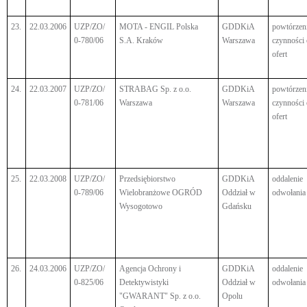
23.
22.03.2006
UZP/ZO/
MOTA - ENGIL Polska
GDDKiA
powtórzen
0-780/06
S.A. Kraków
Warszawa
czynności
ofert
24.
22.03.2007
UZP/ZO/
STRABAG Sp. z o.o.
GDDKiA
powtórzen
0-781/06
Warszawa
Warszawa
czynności
ofert
25.
22.03.2008
UZP/ZO/
Przedsiębiorstwo
GDDKiA
oddalenie
0-789/06
Wielobranżowe OGRÓD
Oddział w
odwołania
Wysogotowo
Gdańsku
26.
24.03.2006
UZP/ZO/
Agencja Ochrony i
GDDKiA
oddalenie
0-825/06
Detektywistyki
Oddział w
odwołania
"GWARANT" Sp. z o.o.
Opolu