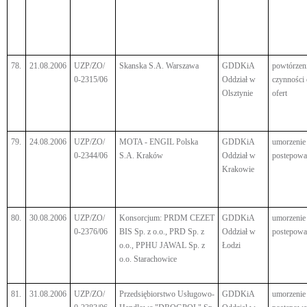
78.
21.08.2006
UZP/ZO/
Skanska S.A. Warszawa
GDDKiA
powtórzen
0-2315/06
Oddział w
czynności
Olsztynie
ofert
79.
24.08.2006
UZP/ZO/
MOTA - ENGIL Polska
GDDKiA
umorzenie
0-2344/06
S.A. Kraków
Oddział w
postepowa
Krakowie
80.
30.08.2006
UZP/ZO/
Konsorcjum: PRDM CEZET
GDDKiA
umorzenie
0-2376/06
BIS Sp. z o.o., PRD Sp. z
Oddział w
postepowa
o.o., PPHU JAWAL Sp. z
Łodzi
o.o. Starachowice
81.
31.08.2006
UZP/ZO/
Przedsiębiorstwo Usługowo-
GDDKiA
umorzenie