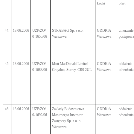
Łodzi
ofert
44.
13.06.2006
UZP/ZO/
STRABAG Sp. z o.o.
GDDKiA
umorzenie
0-1655/06
Warszawa
Warszawa
postepowa
45.
13.06.2006
UZP/ZO/
Mott MacDonald Limited
GDDKiA
oddalenie
0-1688/06
Croydon, Surrey, CR9 2UL
Warszawa
odwołania
46.
13.06.2006
UZP/ZO/
Zakłady Budownictwa
GDDKiA
oddalenie
0-1692/06
Mostowego Inwestor
Warszawa
odwołania
Zastępczy Sp. z o. o.
Warszawa