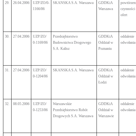
29.
26.04.2006
UZP/ZO/0-
SKANSKA S.A. Warszawa
GDDKiA
powtórzen
1166/06
Warszawa
czynności
ofert
30.
27.04.2006
UZP/ZO/
Przedsiębiorstwo
GDDKiA
oddalenie
0-1169/06
Budownictwa Drogowego
Oddział w
odwołania
S.A. Kalisz
Poznaniu
31.
27.04.2006
UZP/ZO/
SKANSKA S.A. Warszawa
GDDKiA
oddalenie
0-1204/06
Oddział w
odwołania
Łodzi
32.
08.05.2006
UZP/ZO/
Warszawskie
GDDKiA
oddalenie
0-1253/06
Przedsiębiorstwo Robót
Oddział w
odwołania
Drogowych S.A. Warszawa
Warszawie