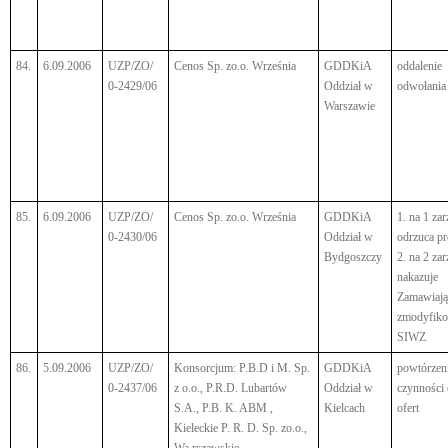
84.
6.09.2006
UZP/ZO/
Cenos Sp. zo.o. Września
GDDKiA
oddalenie
0-2429/06
Oddział w
odwołania
Warszawie
85.
6.09.2006
UZP/ZO/
Cenos Sp. zo.o. Września
GDDKiA
1. na 1 zar
0-2430/06
Oddział w
odrzuca pr
Bydgoszczy
2. na 2 zar
nakazuje
Zamawiaj
zmodyfiko
SIWZ
86.
5.09.2006
UZP/ZO/
Konsorcjum: P.B.D i M. Sp.
GDDKiA
powtórzen
0-2437/06
z o.o., P.R.D. Lubartów
Oddział w
czynności
S.A., P.B. K. ABM ,
Kielcach
ofert
Kieleckie P. R. D. Sp. zo.o.,