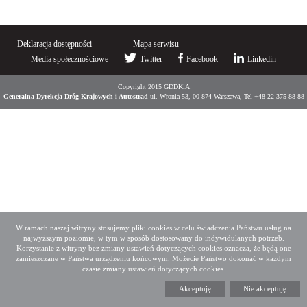
Deklaracja dostępności
Mapa serwisu
Media społecznościowe
Twitter
Facebook
Linkedin
Copyright 2015 GDDKiA
Generalna Dyrekcja Dróg Krajowych i Autostrad
ul. Wronia 53, 00-874 Warszawa, Tel +48 22 375 88 88
W ramach naszej witryny stosujemy pliki cookies w celu świadczenia Państwu usług na
najwyższym poziomie, w tym w sposób dostosowany do indywidulanych potrzeb.
Korzystanie z witryny bez zmiany ustawień dotyczących cookies oznacza, że będą one
zamieszczane w Państwa urządzeniu końcowym. Możecie Państwo dokonać w każdym
czasie zmiany ustawień dotyczących cookies.
Akceptuję
Nie akceptuję