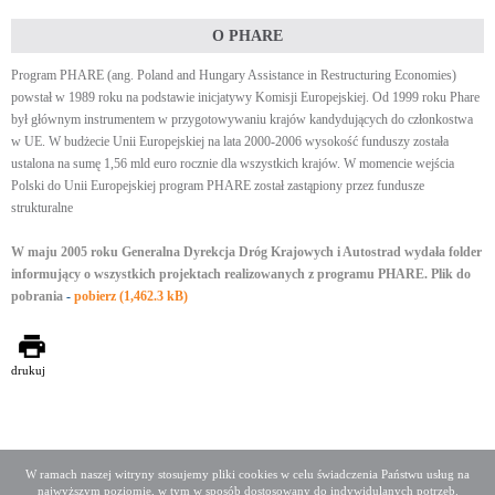
O PHARE
Program PHARE (ang. Poland and Hungary Assistance in Restructuring Economies)
powstał w 1989 roku na podstawie inicjatywy Komisji Europejskiej. Od 1999 roku Phare
był głównym instrumentem w przygotowywaniu krajów kandydujących do członkostwa
w UE. W budżecie Unii Europejskiej na lata 2000-2006 wysokość funduszy została
ustalona na sumę 1,56 mld euro rocznie dla wszystkich krajów. W momencie wejścia
Polski do Unii Europejskiej program PHARE został zastąpiony przez fundusze
strukturalne
W maju 2005 roku Generalna Dyrekcja Dróg Krajowych i Autostrad wydała folder
informujący o wszystkich projektach realizowanych z programu PHARE. Plik do
pobrania
-
pobierz (1,462.3 kB)
drukuj
W ramach naszej witryny stosujemy pliki cookies w celu świadczenia Państwu usług na
najwyższym poziomie, w tym w sposób dostosowany do indywidulanych potrzeb.