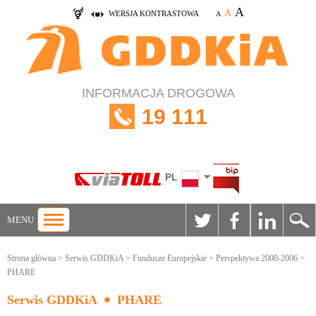
A
A
WERSJA KONTRASTOWA
A
INFORMACJA DROGOWA
19 111
PL
MENU
Strona główna
>
Serwis GDDKiA
>
Fundusze Europejskie
>
Perspektywa 2000-2006
>
PHARE
Serwis GDDKiA
PHARE