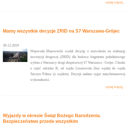
czytaj więcej...
Mamy wszystkie decyzje ZRID na S7 Warszawa-Grójec
30-12-2019
Wojewoda Mazowiecki wydał decyzję o zezwoleniu na realizację
inwestycji drogowej (ZRID) dla budowy fragmentu południowego
wylotu z Warszawy drogi ekspresowej S7 Warszawa - Grójec. Chodzi
o część odcinka B, od węzła Lesznowola (bez węzła) do węzła
Tarczyn Północ (z węzłem). Decyzji nadano rygor natychmiastowej
wykonalności.
czytaj więcej...
Wyjazdy w okresie Świąt Bożego Narodzenia.
Bezpieczeństwo przede wszystkim