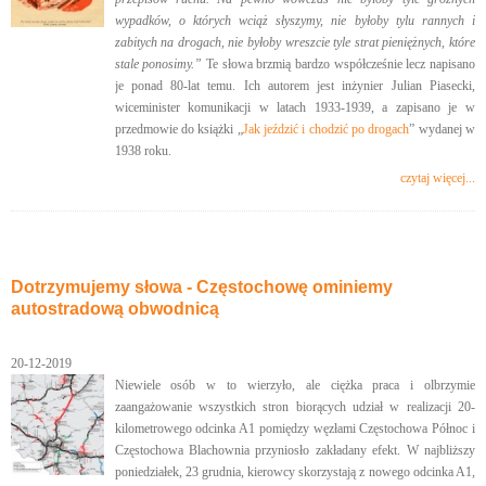
wypadków, o których wciąż słyszymy, nie byłoby tylu rannych i
zabitych na drogach, nie byłoby wreszcie tyle strat pieniężnych, które
stale ponosimy.”
Te słowa brzmią bardzo współcześnie lecz napisano
je ponad 80-lat temu. Ich autorem jest inżynier Julian Piasecki,
wiceminister komunikacji w latach 1933-1939, a zapisano je w
przedmowie do książki „
Jak jeździć i chodzić po drogach
” wydanej w
1938 roku.
czytaj więcej...
Dotrzymujemy słowa - Częstochowę ominiemy
autostradową obwodnicą
20-12-2019
Niewiele osób w to wierzyło, ale ciężka praca i olbrzymie
zaangażowanie wszystkich stron biorących udział w realizacji 20-
kilometrowego odcinka A1 pomiędzy węzłami Częstochowa Północ i
Częstochowa Blachownia przyniosło zakładany efekt. W najbliższy
poniedziałek, 23 grudnia, kierowcy skorzystają z nowego odcinka A1,