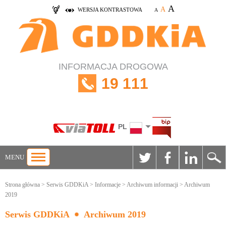
A
A
WERSJA KONTRASTOWA
A
INFORMACJA DROGOWA
19 111
PL
MENU
Strona główna
>
Serwis GDDKiA
>
Informacje
>
Archiwum informacji
> Archiwum
2019
Serwis GDDKiA
Archiwum 2019