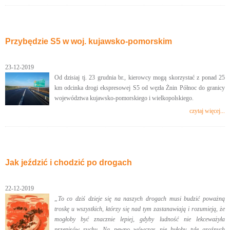
Przybędzie S5 w woj. kujawsko-pomorskim
23-12-2019
Od dzisiaj tj. 23 grudnia br., kierowcy mogą skorzystać z ponad 25
km odcinka drogi ekspresowej S5 od węzła Żnin Północ do granicy
województwa kujawsko-pomorskiego i wielkopolskiego.
czytaj więcej...
Jak jeździć i chodzić po drogach
22-12-2019
„To co dziś dzieje się na naszych drogach musi budzić poważną
troskę u wszystkich, którzy się nad tym zastanawiają i rozumieją, że
mogłoby być znacznie lepiej, gdyby ludność nie lekceważyła
przepisów ruchu. Na pewno wówczas nie byłoby tyle groźnych