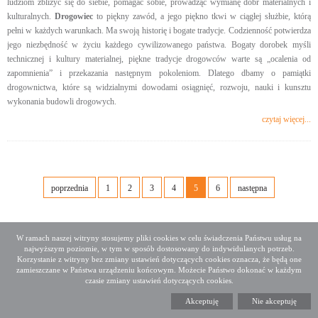
ludziom zbliżyć się do siebie, pomagać sobie, prowadząc wymianę dóbr materialnych i
kulturalnych.
Drogowiec
to piękny zawód, a jego piękno tkwi w ciągłej służbie, którą
pełni w każdych warunkach. Ma swoją historię i bogate tradycje. Codzienność potwierdza
jego niezbędność w życiu każdego cywilizowanego państwa. Bogaty dorobek myśli
technicznej i kultury materialnej, piękne tradycje drogowców warte są „ocalenia od
zapomnienia” i przekazania następnym pokoleniom. Dlatego dbamy o pamiątki
drogownictwa, które są widzialnymi dowodami osiągnięć, rozwoju, nauki i kunsztu
wykonania budowli drogowych.
czytaj więcej...
poprzednia
1
2
3
4
5
6
następna
W ramach naszej witryny stosujemy pliki cookies w celu świadczenia Państwu usług na
najwyższym poziomie, w tym w sposób dostosowany do indywidulanych potrzeb.
Deklaracja dostępności
Mapa serwisu
Korzystanie z witryny bez zmiany ustawień dotyczących cookies oznacza, że będą one
Media społecznościowe
Twitter
Facebook
Linkedin
zamieszczane w Państwa urządzeniu końcowym. Możecie Państwo dokonać w każdym
czasie zmiany ustawień dotyczących cookies.
Copyright 2015 GDDKiA
Akceptuję
Nie akceptuję
Generalna Dyrekcja Dróg Krajowych i Autostrad
ul. Wronia 53, 00-874 Warszawa, Tel +48 22 375 88 88