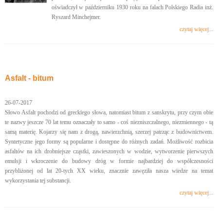
oświadczył w październiku 1930 roku na falach Polskiego Radia inż.
Ryszard Minchejmer.
czytaj więcej...
Asfalt - bitum
26-07-2017
Słowo Asfalt pochodzi od greckiego słowa, natomiast bitum z sanskrytu, przy czym obie
te nazwy jeszcze 70 lat temu oznaczały to samo - coś niezniszczalnego, niezmiennego - tą
samą materię. Kojarzy się nam z drogą, nawierzchnią, szerzej patrząc z budownictwem.
Syntetyczne jego formy są popularne i dostępne do różnych zadań. Możliwość rozbicia
asfaltów na ich drobniejsze cząstki, zawieszonych w wodzie, wytworzenie pierwszych
emulsji i wkroczenie do budowy dróg w formie najbardziej do współczesności
przybliżonej od lat 20-tych XX wieku, znacznie zawęziła nasza wiedze na temat
wykorzystania tej substancji.
czytaj więcej...