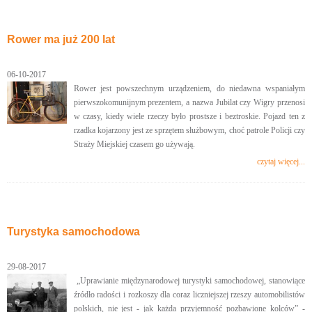
Rower ma już 200 lat
06-10-2017
Rower jest powszechnym urządzeniem, do niedawna wspaniałym
pierwszokomunijnym prezentem, a nazwa Jubilat czy Wigry przenosi
w czasy, kiedy wiele rzeczy było prostsze i beztroskie. Pojazd ten z
rzadka kojarzony jest ze sprzętem służbowym, choć patrole Policji czy
Straży Miejskiej czasem go używają.
czytaj więcej...
Turystyka samochodowa
29-08-2017
„Uprawianie międzynarodowej turystyki samochodowej, stanowiące
źródło radości i rozkoszy dla coraz liczniejszej rzeszy automobilistów
polskich, nie jest - jak każda przyjemność pozbawione kolców” -