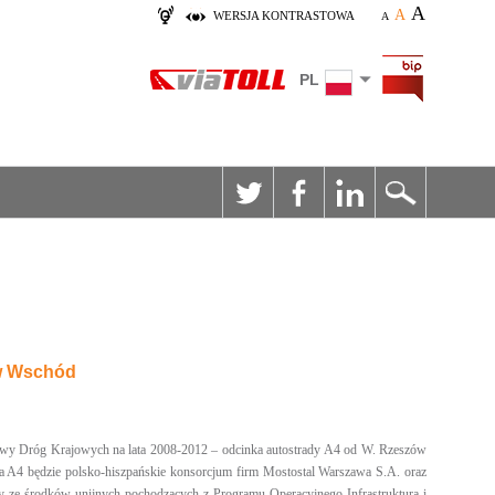
A
A
WERSJA KONTRASTOWA
A
PL
ów Wschód
wy Dróg Krajowych na lata 2008-2012 – odcinka autostrady A4 od W. Rzeszów
 A4 będzie polsko-hiszpańskie konsorcjum firm Mostostal Warszawa S.A. oraz
 środków unijnych pochodzących z Programu Operacyjnego Infrastruktura i