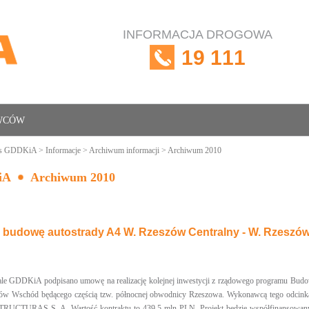
INFORMACJA DROGOWA
19 111
OWCÓW
is GDDKiA
>
Informacje
>
Archiwum informacji
> Archiwum 2010
iA
Archiwum 2010
a budowę autostrady A4 W. Rzeszów Centralny - W. Rzesz
e GDDKiA podpisano umowę na realizację kolejnej inwestycji z rządowego programu Budo
ów Wschód będącego częścią tzw. północnej obwodnicy Rzeszowa. Wykonawcą tego odcinka
URAS S. A. Wartość kontraktu to 439,5 mln PLN. Projekt będzie współfinansowany ze