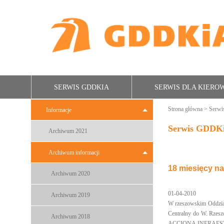
SERWIS GDDKIA
SERWIS DLA KIER
Strona główna
>
Serw
Informacje
Serwis GDDK
Archiwum 2021
Archiwum informacji
18 miesięcy n
Archiwum 2020
01-04-2010
Archiwum 2019
W rzeszowskim Oddzial
Centralny do W. Rzesz
Archiwum 2018
ACCIONA INFRAESTRUCT