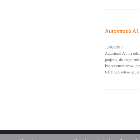
Autostrada A1
12-02-2010
Autostrada A1 na odci
projektu, do czego zob
koncesjonariuszowi ni
GDDKiA zobowiązuje si
Deklaracja dostępności
Mapa serwisu