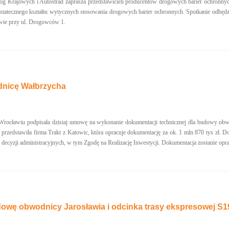
g Krajowych i Autostrad zaprasza przedstawicieli producentów drogowych barier ochronnych
ostatecznego kształtu wytycznych stosowania drogowych barier ochronnych. Spotkanie odb
ie przy ul. Drogowców 1.
nicę Wałbrzycha
cławiu podpisała dzisiaj umowę na wykonanie dokumentacji technicznej dla budowy obwodn
tę przedstawiła firma Trakt z Katowic, która opracuje dokumentację za ok. 1 mln 870 tys zł
 decyzji administracyjnych, w tym Zgodę na Realizację Inwestycji. Dokumentacja zostanie opr
wę obwodnicy Jarosławia i odcinka trasy ekspresowej S1