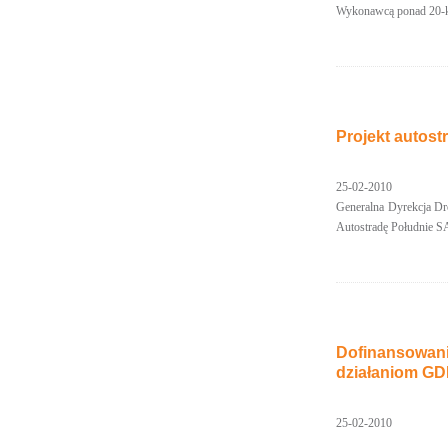
Wykonawcą ponad 20-ki
Projekt autos
25-02-2010
Generalna Dyrekcja Dr
Autostradę Południe SA
Dofinansowani
działaniom G
25-02-2010