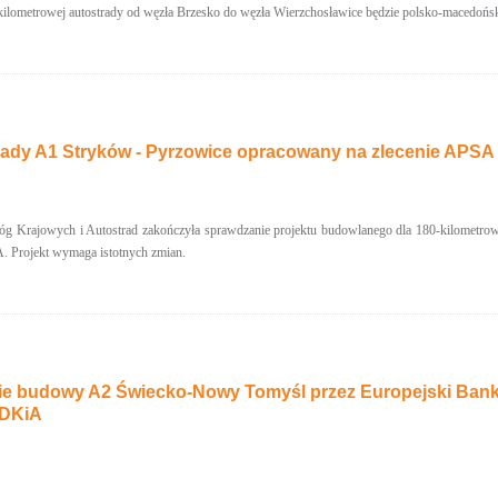
lometrowej autostrady od węzła Brzesko do węzła Wierzchosławice będzie polsko-macedońsk
trady A1 Stryków - Pyrzowice opracowany na zlecenie AP
óg Krajowych i Autostrad zakończyła sprawdzanie projektu budowlanego dla 180-kilometrow
. Projekt wymaga istotnych zmian.
e budowy A2 Świecko-Nowy Tomyśl przez Europejski Bank 
DDKiA