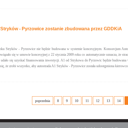
 Stryków - Pyrzowice zostanie zbudowana przez GDDKiA
nku Stryków - Pyrzowice nie będzie budowana w systemie koncesyjnym. Konsorcjum Autos
owiązało się w umowie koncesyjnej z 22 stycznia 2009 roku co automatycznie oznacza, że stra
e udało się uzyskać finansowania inwestycji. A1 od Strykowa do Pyrzowic będzie budowana
ę, że zrobi wszystko, aby autostrada A1 Stryków - Pyrzowice została udostępniona kierowc
poprzednia
8
9
10
11
12
13
14