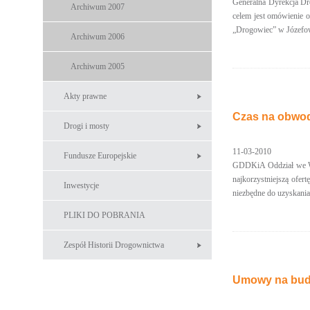
Generalna Dyrekcja Dró
Archiwum 2007
celem jest omówienie 
„Drogowiec” w Józefow
Archiwum 2006
Archiwum 2005
Akty prawne
Czas na obwod
Drogi i mosty
11-03-2010
Fundusze Europejskie
GDDKiA Oddział we Wro
najkorzystniejszą ofer
Inwestycje
niezbędne do uzyskania
PLIKI DO POBRANIA
Zespół Historii Drogownictwa
Umowy na budo