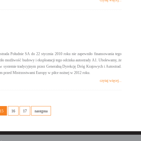
czytaj więcej...
trada Południe SA do 22 stycznia 2010 roku nie zapewniło finansowania tego
ciło możliwość budowy i eksploatacji tego odcinka autostrady A1. Ubolewamy, że
 w systemie tradycyjnym przez Generalną Dyrekcję Dróg Krajowych i Autostrad.
om przed Mistrzostwami Europy w piłce nożnej w 2012 roku.
czytaj więcej...
15
16
17
następna
Media społecznościowe
Twitter
Facebook
Linkedin