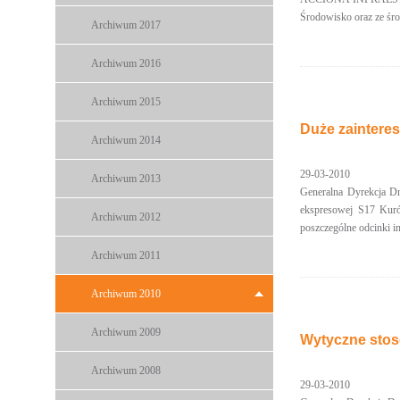
Środowisko oraz ze śro
Archiwum 2017
Archiwum 2016
Archiwum 2015
Duże zaintere
Archiwum 2014
29-03-2010
Archiwum 2013
Generalna Dyrekcja Dr
ekspresowej S17 Kurów
Archiwum 2012
poszczególne odcinki in
Archiwum 2011
Archiwum 2010
Archiwum 2009
Wytyczne stos
Archiwum 2008
29-03-2010