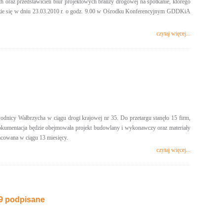
 oraz przedstawicieli biur projektowych branży drogowej na spotkanie, którego
ędzie się w dniu 23.03.2010 r. o godz. 9.00 w Ośrodku Konferencyjnym GDDKiA
czytaj więcej...
icy Wałbrzycha w ciągu drogi krajowej nr 35. Do przetargu stanęło 15 firm,
. Dokumentacja będzie obejmowała projekt budowlany i wykonawczy oraz materiały
acowana w ciągu 13 miesięcy.
czytaj więcej...
9 podpisane