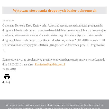
Wytyczne stosowania drogowych barier ochronnych
29-03-2010
Generalna Dyrekcja Dróg Krajowych i Autostrad zaprasza przedstawicieli producentów
drogowych barier ochronnych oraz przedstawicieli biur projektowych branży drogowej na
spotkanie, którego celem jest omówienie ostatecznego kształtu wytycznych stosowania
drogowych barier ochronnych. Spotkanie odbędzie się w dniu 23.03.2010 r. o godz. 9.00
w Ośrodku Konferencyjnym GDDKiA „Drogowiec” w Józefowie przy ul. Drogowców
1.
Zainteresowanych tą problematyką prosimy o potwierdzenie uczestnictwa w spotkaniu do
dnia 15.03.2010 r. na adres:
kkwiecien@gddkia.gov.pl
17.02.2010
drukuj
W ramach naszej witryny stosujemy pliki cookies w celu świadczenia Państwu usług na
najwyższym poziomie, w tym w sposób dostosowany do indywidulanych potrzeb.