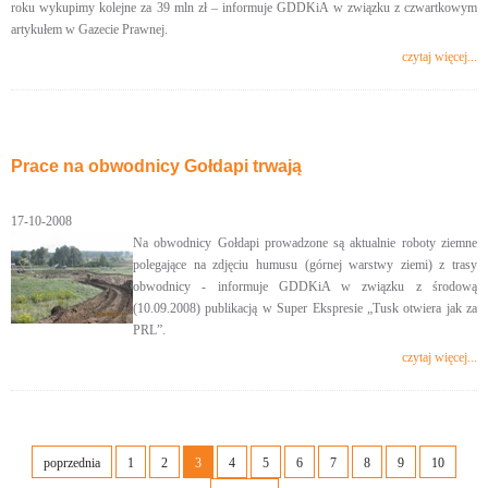
roku wykupimy kolejne za 39 mln zł – informuje GDDKiA w związku z czwartkowym
artykułem w Gazecie Prawnej.
czytaj więcej...
Prace na obwodnicy Gołdapi trwają
17-10-2008
Na obwodnicy Gołdapi prowadzone są aktualnie roboty ziemne
polegające na zdjęciu humusu (górnej warstwy ziemi) z trasy
obwodnicy - informuje GDDKiA w związku z środową
(10.09.2008) publikacją w Super Ekspresie „Tusk otwiera jak za
PRL”.
czytaj więcej...
poprzednia
1
2
3
4
5
6
7
8
9
10