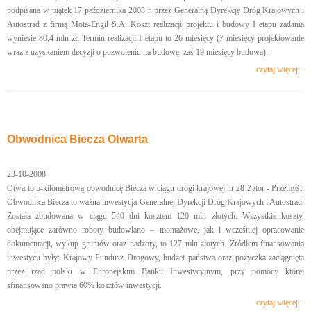
podpisana w piątek 17 października 2008 r. przez Generalną Dyrekcję Dróg Krajowych i
Autostrad z firmą Mota-Engil S.A. Koszt realizacji projektu i budowy I etapu zadania
wyniesie 80,4 mln zł. Termin realizacji I etapu to 26 miesięcy (7 miesięcy projektowanie
wraz z uzyskaniem decyzji o pozwoleniu na budowę, zaś 19 miesięcy budowa).
czytaj więcej...
Obwodnica Biecza Otwarta
23-10-2008
Otwarto 5-kilometrową obwodnicę Biecza w ciągu drogi krajowej nr 28 Zator - Przemyśl.
Obwodnica Biecza to ważna inwestycja Generalnej Dyrekcji Dróg Krajowych i Autostrad.
Została zbudowana w ciągu 540 dni kosztem 120 mln złotych. Wszystkie koszty,
obejmujące zarówno roboty budowlano – montażowe, jak i wcześniej opracowanie
dokumentacji, wykup gruntów oraz nadzory, to 127 mln złotych. Źródłem finansowania
inwestycji były: Krajowy Fundusz Drogowy, budżet państwa oraz pożyczka zaciągnięta
przez rząd polski w Europejskim Banku Inwestycyjnym, przy pomocy której
sfinansowano prawie 60% kosztów inwestycji.
czytaj więcej...