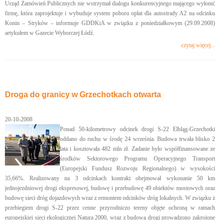
Urząd Zamówień Publicznych nie wstrzymał dialogu konkurencyjnego mającego wyłonić
firmę, która zaprojektuje i wybuduje system poboru opłat dla autostrady A2 na odcinku
Konin – Stryków – informuje GDDKiA w związku z poniedziałkowym (29.09.2008)
artykułem w Gazecie Wyborczej Łódź.
czytaj więcej...
Droga do granicy w Grzechotkach otwarta
20-10-2008
Ponad 50-kilometrowy odcinek drogi S-22 Elbląg-Grzechotki
oddano do ruchu w środę 24 września. Budowa trwała blisko 2
lata i kosztowała 482 mln zł. Zadanie było współfinansowane ze
środków Sektorowego Programu Operacyjnego Transport
(Europejski Fundusz Rozwoju Regionalnego) w wysokości
35,66%. Realizowany na 3 odcinkach kontrakt obejmował wykonanie 50 km
jednojezdniowej drogi ekspresowej, budowę i przebudowę 49 obiektów mostowych oraz
budowę sieci dróg dojazdowych wraz z remontem odcinków dróg lokalnych. W związku z
przebiegiem drogi S-22 przez cenne przyrodniczo tereny objęte ochroną w ramach
europejskiej sieci ekologicznej Natura 2000, wraz z budową drogi prowadzono zakrojone