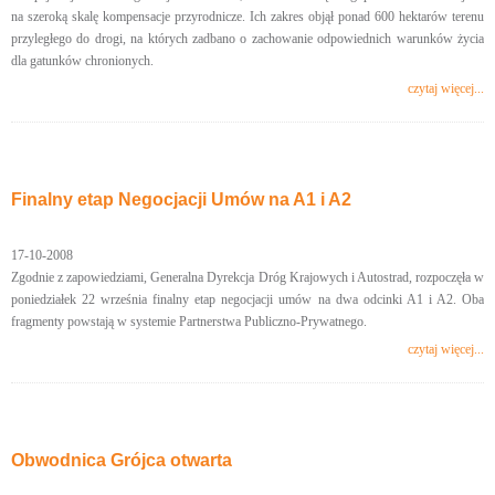
na szeroką skalę kompensacje przyrodnicze. Ich zakres objął ponad 600 hektarów terenu
przyległego do drogi, na których zadbano o zachowanie odpowiednich warunków życia
dla gatunków chronionych.
czytaj więcej...
Finalny etap Negocjacji Umów na A1 i A2
17-10-2008
Zgodnie z zapowiedziami, Generalna Dyrekcja Dróg Krajowych i Autostrad, rozpoczęła w
poniedziałek 22 września finalny etap negocjacji umów na dwa odcinki A1 i A2. Oba
fragmenty powstają w systemie Partnerstwa Publiczno-Prywatnego.
czytaj więcej...
Obwodnica Grójca otwarta