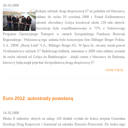
20-10-2008
Kolejny odcinek drogi ekspresowej S7 na południe od Warszawy,
oddano do ruchu 19 września 2008 r. Ponad 8-kilometrowy
odcinek obwodnicy Grójca kosztował około 216 mln złotych.
Inwestycja była współfinansowana w 75% z Sektorowego
Programu Operacyjnego Transport w ramach Europejskiego Funduszu Rozwoju
Regionalnego. Wykonawcą tego zadania było konsorcjum firm Bilfinger Berger Polska.
S.A., PRM „Mosty Łódź” S.A., Bilfinger Berger AG. W lipcu br., otwarty został prawie
16-kilometrowy odcinek S7 Białobrzegi-Jedlińsk, natomiast w 2009 roku oddany zostanie
do ruchu odcinek od Grójca do Białobrzegów - dzięki czemu z Warszawy do Radomia,
kierowcy będą mogli pojechać dwujezdniową drogą ekspresową S7.
czytaj więcej...
Euro 2012: autostrady powstaną
14-10-2008
Blisko 8 milionów złotych na zakup 120 działek wydała do końca sierpnia Generalna
Dyrekcja Dróg Krajowych i Autostrad na odcinku Rzeszów-Przeworsk. Do końca tego