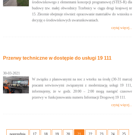
środowiskowego z elementami koncepcji programowej (STEŚ-R) dla
budowy tzw. małej obwodnicy Trzebnicy w ciągu drogi krajowej nr
15. Zlecenie obejmuje również opracowanie materiałów do wniosku o
decyzję o środowiskowych uwarunkowaniach.
czytaj więcej...
Przerwy techniczne w dostępie do usługi 19 111
30-03-2021
W związku z planowanymi na noc z wtorku na środę (30-31 marca)
pracami serwisowymi związanymi z modernizacją usługi 19 111,
informujemy, że w godz. 20:00 – 2:00 mogą nastąpić czasowe
przerwy w funkcjonowaniu numeru Informacji Drogowej 19 111.
czytaj więcej...
poprzednia
17
18
19
20
21
22
23
24
25