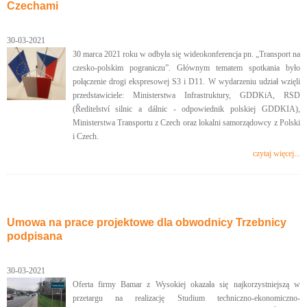
Czechami
30-03-2021
30 marca 2021 roku w odbyła się wideokonferencja pn. „Transport na
czesko-polskim pograniczu”. Głównym tematem spotkania było
połączenie drogi ekspresowej S3 i D11. W wydarzeniu udział wzięli
przedstawiciele: Ministerstwa Infrastruktury, GDDKiA, RSD
(Ředitelství silnic a dálnic - odpowiednik polskiej GDDKIA),
Ministerstwa Transportu z Czech oraz lokalni samorządowcy z Polski
i Czech.
czytaj więcej...
Umowa na prace projektowe dla obwodnicy Trzebnicy
podpisana
30-03-2021
Oferta firmy Bamar z Wysokiej okazała się najkorzystniejszą w
przetargu na realizację Studium techniczno-ekonomiczno-