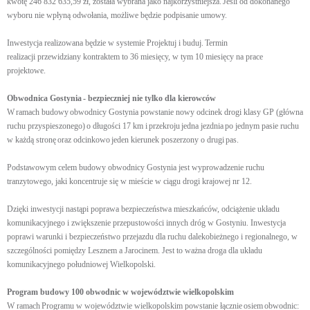
kwotę 246 832 635,59 zł, została wybrana jako najkorzystniejsza. Jeśli od dokonanego
wyboru nie wpłyną odwołania, możliwe będzie podpisanie umowy.
Inwestycja realizowana będzie w systemie Projektuj i buduj. Termin
realizacji przewidziany kontraktem to 36 miesięcy, w tym 10 miesięcy na prace
projektowe.
Obwodnica Gostynia
- bezpieczniej nie tylko dla kierowców
W ramach budowy obwodnicy Gostynia powstanie nowy odcinek drogi klasy GP (główna
ruchu przyspieszonego) o długości 17 km i przekroju jedna jezdnia po jednym pasie ruchu
w każdą stronę oraz odcinkowo jeden kierunek poszerzony o drugi pas.
Podstawowym celem budowy obwodnicy Gostynia jest wyprowadzenie ruchu
tranzytowego, jaki koncentruje się w mieście w ciągu drogi krajowej nr 12.
Dzięki inwestycji nastąpi poprawa bezpieczeństwa mieszkańców, odciążenie układu
komunikacyjnego i zwiększenie przepustowości innych dróg w Gostyniu. Inwestycja
poprawi warunki i bezpieczeństwo przejazdu dla ruchu dalekobieżnego i regionalnego, w
szczególności pomiędzy Lesznem a Jarocinem. Jest to ważna droga dla układu
komunikacyjnego południowej Wielkopolski.
Program budowy 100 obwodnic w województwie wielkopolskim
W ramach Programu w województwie wielkopolskim powstanie łącznie osiem obwodnic: