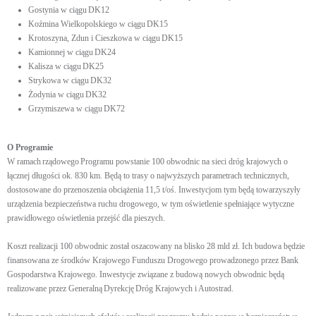
Gostynia w ciągu DK12
Koźmina Wielkopolskiego w ciągu DK15
Krotoszyna, Zdun i Cieszkowa w ciągu DK15
Kamionnej w ciągu DK24
Kalisza w ciągu DK25
Strykowa w ciągu DK32
Żodynia w ciągu DK32
Grzymiszewa w ciągu DK72
O Programie
W ramach rządowego Programu powstanie 100 obwodnic na sieci dróg krajowych o
łącznej długości ok. 830 km. Będą to trasy o najwyższych parametrach technicznych,
dostosowane do przenoszenia obciążenia 11,5 t/oś. Inwestycjom tym będą towarzyszyły
urządzenia bezpieczeństwa ruchu drogowego, w tym oświetlenie spełniające wytyczne
prawidłowego oświetlenia przejść dla pieszych.
Koszt realizacji 100 obwodnic został oszacowany na blisko 28 mld zł. Ich budowa będzie
finansowana ze środków Krajowego Funduszu Drogowego prowadzonego przez Bank
Gospodarstwa Krajowego. Inwestycje związane z budową nowych obwodnic będą
realizowane przez Generalną Dyrekcję Dróg Krajowych i Autostrad.