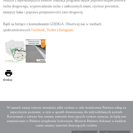
Jednym z najważniejszych efektów realizacji programu będzie poprawa bezpieczeństwa
ruchu drogowego, wyprowadzenie ruchu z zatłoczonych miast, czystsze powietrze,
mniejszy hałas i poprawa przepustowości sieci drogowej.
Bądź na bieżąco z komunikatami GDDKiA. Obserwuj nas w mediach
społecznościowych
Facebook
,
Twitter
i
Instagram
.
drukuj
W ramach naszej witryny stosujemy pliki cookies w celu świadczenia Państwu usług na
najwyższym poziomie, w tym w sposób dostosowany do indywidulanych potrzeb.
Deklaracja dostępności
Mapa serwisu
Korzystanie z witryny bez zmiany ustawień dotyczących cookies oznacza, że będą one
Media społecznościowe
Twitter
Facebook
Linkedin
zamieszczane w Państwa urządzeniu końcowym. Możecie Państwo dokonać w każdym
czasie zmiany ustawień dotyczących cookies.
Copyright 2015 GDDKiA