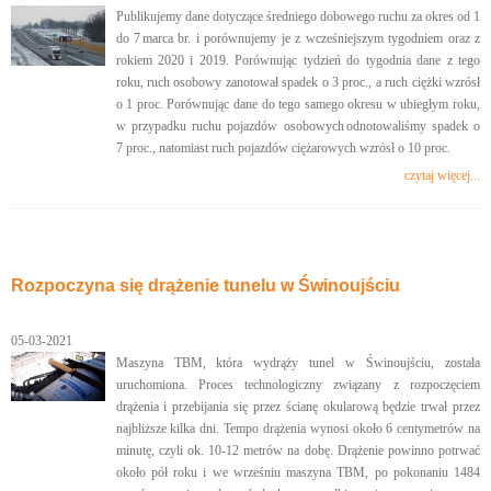
Publikujemy dane dotyczące średniego dobowego ruchu za okres od 1
do 7 marca br. i porównujemy je z wcześniejszym tygodniem oraz z
rokiem 2020 i 2019. Porównując tydzień do tygodnia dane z tego
roku, ruch osobowy zanotował spadek o 3 proc., a ruch ciężki wzrósł
o 1 proc. Porównując dane do tego samego okresu w ubiegłym roku,
w przypadku ruchu pojazdów osobowych odnotowaliśmy spadek o
7 proc., natomiast ruch pojazdów ciężarowych wzrósł o 10 proc.
czytaj więcej...
Rozpoczyna się drążenie tunelu w Świnoujściu
05-03-2021
Maszyna TBM, która wydrąży tunel w Świnoujściu, została
uruchomiona. Proces technologiczny związany z rozpoczęciem
drążenia i przebijania się przez ścianę okularową będzie trwał przez
najbliższe kilka dni. Tempo drążenia wynosi około 6 centymetrów na
minutę, czyli ok. 10-12 metrów na dobę. Drążenie powinno potrwać
około pół roku i we wrześniu maszyna TBM, po pokonaniu 1484