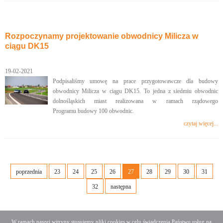
Rozpoczynamy projektowanie obwodnicy Milicza w
ciągu DK15
19-02-2021
Podpisaliśmy umowę na prace przygotowawcze dla budowy
obwodnicy Milicza w ciągu DK15. To jedna z siedmiu obwodnic
dolnośląskich miast realizowana w ramach rządowego
Programu budowy 100 obwodnic.
czytaj więcej...
poprzednia
23
24
25
26
27
28
29
30
31
32
następna
W ramach naszej witryny stosujemy pliki cookies w celu świadczenia Państwu usług na