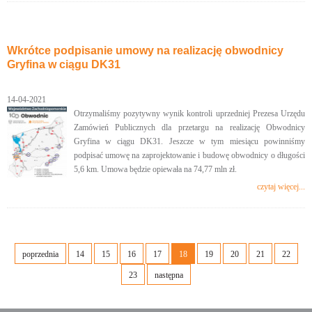
Wkrótce podpisanie umowy na realizację obwodnicy
Gryfina w ciągu DK31
14-04-2021
Otrzymaliśmy pozytywny wynik kontroli uprzedniej Prezesa Urzędu
Zamówień Publicznych dla przetargu na realizację Obwodnicy
Gryfina w ciągu DK31. Jeszcze w tym miesiącu powinniśmy
podpisać umowę na zaprojektowanie i budowę obwodnicy o długości
5,6 km. Umowa będzie opiewała na 74,77 mln zł.
czytaj więcej...
poprzednia
14
15
16
17
18
19
20
21
22
23
następna