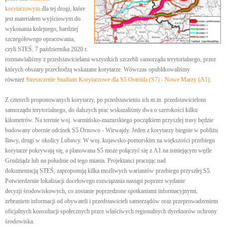
korytarzowym
dla tej drogi, które
jest materiałem wyjściowym do
wykonania kolejnego, bardziej
szczegółowego opracowania,
czyli STEŚ. 7 października 2020 r.
rozmawialiśmy z przedstawicielami wszystkich szczebli samorządu terytorialnego, przez
których obszary przechodzą wskazane korytarze. Wówczas opublikowaliśmy
również
Streszczenie Studium Korytarzowe dla S5 Ostróda (S7) - Nowe Marzy (A1)
.
Z czterech proponowanych korytarzy, po przedstawieniu ich m.in. przedstawicielom
samorządu terytorialnego, do dalszych prac wskazaliśmy dwa o szerokości kilku
kilometrów. Na terenie woj. warmińsko-mazurskiego początkiem przyszłej trasy będzie
budowany obecnie odcinek S5 Ornowo - Wirwajdy. Jeden z korytarzy biegnie w pobliżu
Iławy, drugi w okolicy Lubawy. W woj. kujawsko-pomorskim na większości przebiegu
korytarze pokrywają się, a planowana S5 może połączyć się z A1 na istniejącym węźle
Grudziądz lub na południe od tego miasta. Projektanci pracując nad
dokumentacją STEŚ, zaproponują kilka możliwych wariantów przebiegu przyszłej S5.
Potwierdzenie lokalizacji docelowego rozwiązania nastąpi poprzez wydanie
decyzji środowiskowych, co zostanie poprzedzone spotkaniami informacyjnymi,
zebraniem informacji od obywateli i przedstawicieli samorządów oraz przeprowadzeniem
oficjalnych konsultacji społecznych przez właściwych regionalnych dyrektorów ochrony
środowiska.