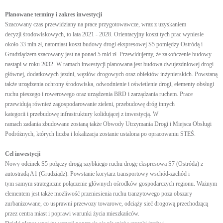
Planowane terminy i zakres inwestycji
Szacowany czas przewidziany na prace przygotowawcze, wraz z uzyskaniem
decyzji środowiskowych, to lata 2021 - 2028. Orientacyjny koszt tych prac wyniesie
około 33 mln zł, natomiast koszt budowy drogi ekspresowej S5 pomiędzy Ostródą i
Grudziądzem szacowany jest na ponad 5 mld zł. Przewidujemy, że zakończenie budowy
nastąpi w roku 2032. W ramach inwestycji planowana jest budowa dwujezdniowej drogi
głównej, dodatkowych jezdni, węzłów drogowych oraz obiektów inżynierskich. Powstaną
także urządzenia ochrony środowiska, odwodnienie i oświetlenie drogi, elementy obsługi
ruchu pieszego i rowerowego oraz urządzenia BRD i zarządzania ruchem. Prace
przewidują również zagospodarowanie zieleni, przebudowę dróg innych
kategorii i przebudowę infrastruktury kolidującej z inwestycją. W
ramach zadania zbudowane zostaną także Obwody Utrzymania Drogi i Miejsca Obsługi
Podróżnych, których liczba i lokalizacja zostanie ustalona po opracowaniu STEŚ.
Cel inwestycji
Nowy odcinek S5 połączy drogą szybkiego ruchu drogę ekspresową S7 (Ostróda) z
autostradą A1 (Grudziądz). Powstanie korytarz transportowy wschód-zachód i
tym samym strategiczne połączenie głównych ośrodków gospodarczych regionu. Ważnym
elementem jest także możliwość przeniesienia ruchu tranzytowego poza obszary
zurbanizowane, co usprawni przewozy towarowe, odciąży sieć drogową przechodzącą
przez centra miast i poprawi warunki życia mieszkańców.