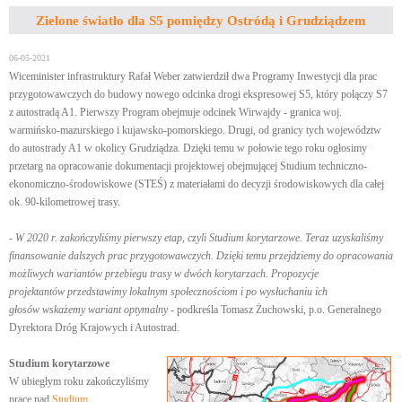
Zielone światło dla S5 pomiędzy Ostródą i Grudziądzem
06-05-2021
Wiceminister infrastruktury Rafał Weber zatwierdził dwa Programy Inwestycji dla prac
przygotowawczych do budowy nowego odcinka drogi ekspresowej S5, który połączy S7
z autostradą A1. Pierwszy Program obejmuje odcinek Wirwajdy - granica woj.
warmińsko-mazurskiego i kujawsko-pomorskiego. Drugi, od granicy tych województw
do autostrady A1 w okolicy Grudziądza. Dzięki temu w połowie tego roku ogłosimy
przetarg na opracowanie dokumentacji projektowej obejmującej Studium techniczno-
ekonomiczno-środowiskowe (STEŚ) z materiałami do decyzji środowiskowych dla całej
ok. 90-kilometrowej trasy.
- W 2020 r. zakończyliśmy pierwszy etap, czyli Studium korytarzowe. Teraz uzyskaliśmy
finansowanie dalszych prac przygotowawczych. Dzięki temu przejdziemy do opracowania
możliwych wariantów przebiegu trasy w dwóch korytarzach. Propozycje
projektantów przedstawimy lokalnym społecznościom i po wysłuchaniu ich
głosów wskażemy wariant optymalny
- podkreśla Tomasz Żuchowski, p.o. Generalnego
Dyrektora Dróg Krajowych i Autostrad.
Studium korytarzowe
W ubiegłym roku zakończyliśmy
prace nad
Studium