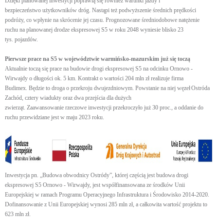
Dzięki planowanej inwestycji poprawią się również warunki jazdy i
bezpieczeństwo użytkowników dróg. Nastąpi też podwyższenie średnich prędkości
podróży, co wpłynie na skrócenie jej czasu. Prognozowane średniodobowe natężenie
ruchu na planowanej drodze ekspresowej S5 w roku 2048 wyniesie blisko 23
tys. pojazdów.
Pierwsze prace na S5 w województwie warmińsko-mazurskim już się toczą
Aktualnie toczą się prace na budowie drogi ekspresowej S5 na odcinku Ornowo -
Wirwajdy o długości ok. 5 km. Kontrakt o wartości 204 mln zł realizuje firma
Budimex. Będzie to droga o przekroju dwujezdniowym. Powstanie na niej węzeł Ostróda
Zachód, cztery wiadukty oraz dwa przejścia dla dużych
zwierząt. Zaawansowanie rzeczowe inwestycji przekroczyło już 30 proc., a oddanie do
ruchu przewidziane jest w maju 2023 roku.
Inwestycja pn. „Budowa obwodnicy Ostródy”, której częścią jest budowa drogi
ekspresowej S5 Ornowo - Wirwajdy, jest współfinansowana ze środków Unii
Europejskiej w ramach Programu Operacyjnego Infrastruktura i Środowisko 2014-2020.
Dofinansowanie z Unii Europejskiej wynosi 285 mln zł, a całkowita wartość projektu to
623 mln zł.