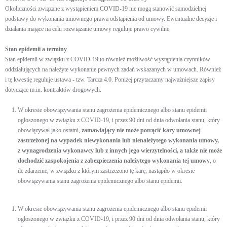
Okoliczności związane z wystąpieniem COVID-19 nie mogą stanowić samodzielnej
podstawy do wykonania umownego prawa odstąpienia od umowy. Ewentualne decyzje i
działania mające na celu rozwiązanie umowy reguluje prawo cywilne.
Stan epidemii a terminy
Stan epidemii w związku z COVID-19 to również możliwość wystąpienia czynników
oddziałujących na należyte wykonanie pewnych zadań wskazanych w umowach. Również
i tę kwestię reguluje ustawa - tzw. Tarcza 4.0. Poniżej przytaczamy najważniejsze zapisy
dotyczące m.in. kontraktów drogowych.
W okresie obowiązywania stanu zagrożenia epidemicznego albo stanu epidemii
ogłoszonego w związku z COVID-19, i przez 90 dni od dnia odwołania stanu, który
obowiązywał jako ostatni,
zamawiający nie może potrącić kary umownej
zastrzeżonej na wypadek niewykonania lub nienależytego wykonania umowy,
z wynagrodzenia wykonawcy lub z innych jego wierzytelności, a także nie może
dochodzić zaspokojenia z zabezpieczenia należytego wykonania tej umowy
, o
ile zdarzenie, w związku z którym zastrzeżono tę karę, nastąpiło w okresie
obowiązywania stanu zagrożenia epidemicznego albo stanu epidemii.
W okresie obowiązywania stanu zagrożenia epidemicznego albo stanu epidemii
ogłoszonego w związku z COVID-19, i przez 90 dni od dnia odwołania stanu, który