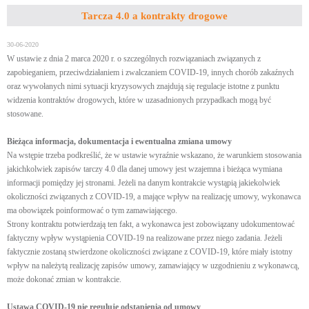
Tarcza 4.0 a kontrakty drogowe
30-06-2020
W ustawie z dnia 2 marca 2020 r. o szczególnych rozwiązaniach związanych z
zapobieganiem, przeciwdziałaniem i zwalczaniem COVID-19, innych chorób zakaźnych
oraz wywołanych nimi sytuacji kryzysowych
znajdują się regulacje istotne z punktu
widzenia kontraktów drogowych, które w uzasadnionych przypadkach mogą być
stosowane.
Bieżąca informacja, dokumentacja i ewentualna zmiana umowy
Na wstępie trzeba podkreślić, że w ustawie wyraźnie wskazano, że warunkiem stosowania
jakichkolwiek zapisów tarczy 4.0 dla danej umowy jest wzajemna i bieżąca wymiana
informacji pomiędzy jej stronami. Jeżeli na danym kontrakcie wystąpią jakiekolwiek
okoliczności związanych z COVID-19, a mające wpływ na realizację umowy, wykonawca
ma obowiązek poinformować o tym zamawiającego.
Strony kontraktu potwierdzają ten fakt, a wykonawca jest zobowiązany udokumentować
faktyczny wpływ wystąpienia COVID-19 na realizowane przez niego zadania. Jeżeli
faktycznie zostaną stwierdzone okoliczności związane z COVID-19, które miały istotny
wpływ na należytą realizację zapisów umowy, zamawiający w uzgodnieniu z wykonawcą,
może dokonać zmian w kontrakcie.
Ustawa COVID-19 nie reguluje odstąpienia od umowy