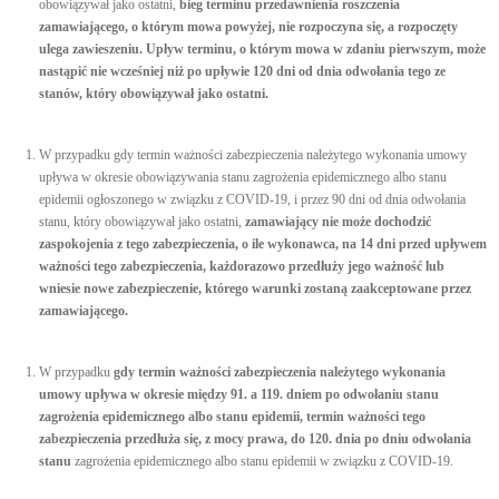
obowiązywał jako ostatni,
bieg terminu przedawnienia roszczenia
zamawiającego, o którym mowa powyżej, nie rozpoczyna się, a rozpoczęty
ulega zawieszeniu. Upływ terminu, o którym mowa w zdaniu pierwszym, może
nastąpić nie wcześniej niż po upływie 120 dni od dnia odwołania tego ze
stanów, który obowiązywał jako ostatni.
W przypadku gdy termin ważności zabezpieczenia należytego wykonania umowy
upływa w okresie obowiązywania stanu zagrożenia epidemicznego albo stanu
epidemii ogłoszonego w związku z COVID-19, i przez 90 dni od dnia odwołania
stanu, który obowiązywał jako ostatni,
zamawiający nie może dochodzić
zaspokojenia z tego zabezpieczenia, o ile wykonawca, na 14 dni przed upływem
ważności tego zabezpieczenia, każdorazowo przedłuży jego ważność lub
wniesie nowe zabezpieczenie, którego warunki zostaną zaakceptowane przez
zamawiającego.
W przypadku
gdy termin ważności zabezpieczenia należytego wykonania
umowy upływa w okresie między 91. a 119. dniem po odwołaniu stanu
zagrożenia epidemicznego albo stanu epidemii, termin ważności tego
zabezpieczenia przedłuża się, z mocy prawa, do 120. dnia po dniu odwołania
stanu
zagrożenia epidemicznego albo stanu epidemii w związku z COVID-19.