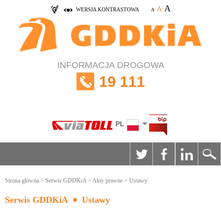
A
A
WERSJA KONTRASTOWA
A
INFORMACJA DROGOWA
19 111
PL
Strona główna
>
Serwis GDDKiA
>
Akty prawne
> Ustawy
Serwis GDDKiA
Ustawy