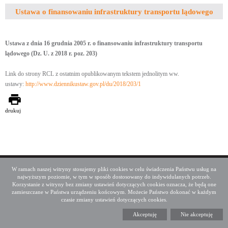
Ustawa o finansowaniu infrastruktury transportu lądowego
Ustawa z dnia 16 grudnia 2005 r. o finansowaniu infrastruktury transportu
lądowego (Dz. U. z 2018 r. poz. 203)
Link do strony RCL z ostatnim opublikowanym tekstem jednolitym ww.
ustawy:
http://www.dziennikustaw.gov.pl/du/2018/203/1
drukuj
Deklaracja dostępności
Mapa serwisu
W ramach naszej witryny stosujemy pliki cookies w celu świadczenia Państwu usług na
najwyższym poziomie, w tym w sposób dostosowany do indywidulanych potrzeb.
Media społecznościowe
Twitter
Facebook
Linkedin
Korzystanie z witryny bez zmiany ustawień dotyczących cookies oznacza, że będą one
zamieszczane w Państwa urządzeniu końcowym. Możecie Państwo dokonać w każdym
czasie zmiany ustawień dotyczących cookies.
Copyright 2015 GDDKiA
Generalna Dyrekcja Dróg Krajowych i Autostrad
ul. Wronia 53, 00-874 Warszawa, Tel +48 22 375 88 88
Akceptuję
Nie akceptuję