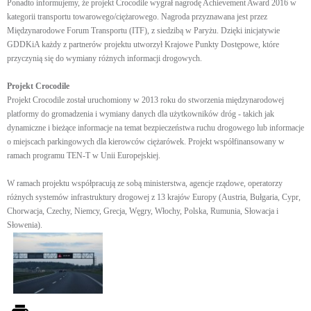
Ponadto informujemy, że projekt Crocodile wygrał nagrodę Achievement Award 2016 w
kategorii transportu towarowego/ciężarowego. Nagroda przyznawana jest przez
Międzynarodowe Forum Transportu (ITF), z siedzibą w Paryżu. Dzięki inicjatywie
GDDKiA każdy z partnerów projektu utworzył Krajowe Punkty Dostępowe, które
przyczynią się do wymiany różnych informacji drogowych.
Projekt Crocodile
Projekt Crocodile został uruchomiony w 2013 roku do stworzenia międzynarodowej
platformy do gromadzenia i wymiany danych dla użytkowników dróg - takich jak
dynamiczne i bieżące informacje na temat bezpieczeństwa ruchu drogowego lub informacje
o miejscach parkingowych dla kierowców ciężarówek. Projekt współfinansowany w
ramach programu TEN-T w Unii Europejskiej.
W ramach projektu współpracują ze sobą ministerstwa, agencje rządowe, operatorzy
różnych systemów infrastruktury drogowej z 13 krajów Europy (Austria, Bułgaria, Cypr,
Chorwacja, Czechy, Niemcy, Grecja, Węgry, Włochy, Polska, Rumunia, Słowacja i
Słowenia).