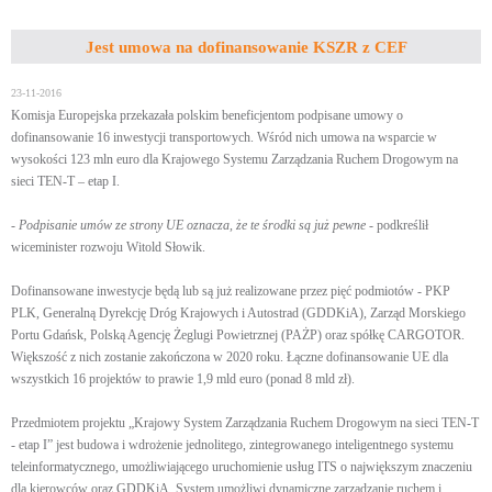
Jest umowa na dofinansowanie KSZR z CEF
23-11-2016
Komisja Europejska przekazała polskim beneficjentom podpisane umowy o
dofinansowanie 16 inwestycji transportowych. Wśród nich umowa na wsparcie w
wysokości 123 mln euro dla Krajowego Systemu Zarządzania Ruchem Drogowym na
sieci TEN-T – etap I.
-
Podpisanie umów ze strony UE oznacza, że te środki są już pewne
- podkreślił
wiceminister rozwoju Witold Słowik.
Dofinansowane inwestycje będą lub są już realizowane przez pięć podmiotów - PKP
PLK, Generalną Dyrekcję Dróg Krajowych i Autostrad (GDDKiA), Zarząd Morskiego
Portu Gdańsk, Polską Agencję Żeglugi Powietrznej (PAŻP) oraz spółkę CARGOTOR.
Większość z nich zostanie zakończona w 2020 roku. Łączne dofinansowanie UE dla
wszystkich 16 projektów to prawie 1,9 mld euro (ponad 8 mld zł).
Przedmiotem projektu „Krajowy System Zarządzania Ruchem Drogowym na sieci TEN-T
- etap I” jest budowa i wdrożenie jednolitego, zintegrowanego inteligentnego systemu
teleinformatycznego, umożliwiającego uruchomienie usług ITS o największym znaczeniu
dla kierowców oraz GDDKiA. System umożliwi dynamiczne zarządzanie ruchem i