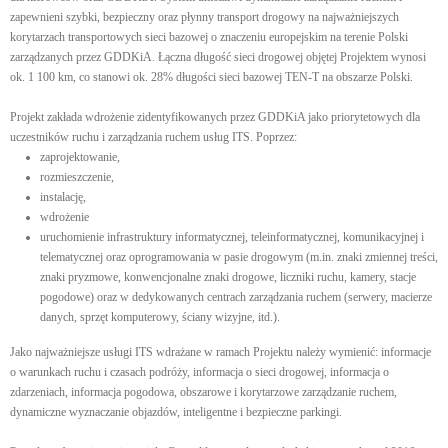
zapewnieni szybki, bezpieczny oraz płynny transport drogowy na najważniejszych
korytarzach transportowych sieci bazowej o znaczeniu europejskim na terenie Polski
zarządzanych przez GDDKiA. Łączna długość sieci drogowej objętej Projektem wynosi
ok. 1 100 km, co stanowi ok. 28% długości sieci bazowej TEN-T na obszarze Polski.
Projekt zakłada wdrożenie zidentyfikowanych przez GDDKiA jako priorytetowych dla
uczestników ruchu i zarządzania ruchem usług ITS. Poprzez:
zaprojektowanie,
rozmieszczenie,
instalację,
wdrożenie
uruchomienie infrastruktury informatycznej, teleinformatycznej, komunikacyjnej i
telematycznej oraz oprogramowania w pasie drogowym (m.in. znaki zmiennej treści,
znaki pryzmowe, konwencjonalne znaki drogowe, liczniki ruchu, kamery, stacje
pogodowe) oraz w dedykowanych centrach zarządzania ruchem (serwery, macierze
danych, sprzęt komputerowy, ściany wizyjne, itd.).
Jako najważniejsze usługi ITS wdrażane w ramach Projektu należy wymienić: informacje
o warunkach ruchu i czasach podróży, informacja o sieci drogowej, informacja o
zdarzeniach, informacja pogodowa, obszarowe i korytarzowe zarządzanie ruchem,
dynamiczne wyznaczanie objazdów, inteligentne i bezpieczne parkingi.