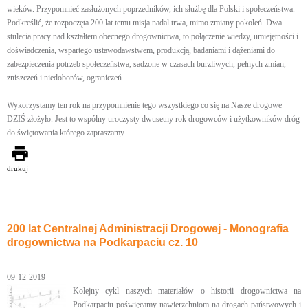
wieków. Przypomnieć zasłużonych poprzedników, ich służbę dla Polski i społeczeństwa.
Podkreślić, że rozpoczęta 200 lat temu misja nadal trwa, mimo zmiany pokoleń. Dwa
stulecia pracy nad kształtem obecnego drogownictwa, to połączenie wiedzy, umiejętności i
doświadczenia, wspartego ustawodawstwem, produkcją, badaniami i dążeniami do
zabezpieczenia potrzeb społeczeństwa, sadzone w czasach burzliwych, pełnych zmian,
zniszczeń i niedoborów, ograniczeń.
Wykorzystamy ten rok na przypomnienie tego wszystkiego co się na Nasze drogowe
DZIŚ złożyło. Jest to wspólny uroczysty dwusetny rok drogowców i użytkowników dróg
do świętowania którego zapraszamy.
drukuj
200 lat Centralnej Administracji Drogowej - Monografia
drogownictwa na Podkarpaciu cz. 10
09-12-2019
Kolejny cykl naszych materiałów o historii drogownictwa na
Podkarpaciu poświęcamy nawierzchniom na drogach państwowych i