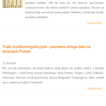
sprzętem ciężkim. 100 lat temu do ich budowy powszechnie
wykorzystywano siłę mięśni ludzkich i proste narzędzia. Tłuczeń na
budowę dróg wytwarzano pracą mięśni i młotków, a bruki bito ręcznie
za pomocą ubijaków.
czytaj więcej...
Trakt środkowogalicyjski - pierwsza droga bita na
terenach Polski
25-10-2019
Kto wie jak potoczyłyby się dzieje budowy dróg gdyby nie podróż władcy z dynastii
Habsburgów, z łaski Bożej cesarza rzymskiego, króla Niemiec, Węgier, Czech, Dalmacji,
Chorwacji, Slawonii, arcyksięcia Austrii, księcia Burgundii i Lotaryngii etc, który wybrał
się w podroż po Galicji i Lodomerii.
czytaj więcej...