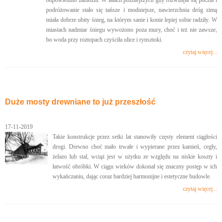
podróżowanie stało się tańsze i modniejsze, nawierzchnia dróg zimą
miała dobrze ubity śnieg, na którym sanie i konie lepiej sobie radziły. W
miastach nadmiar śniegu wywożono poza mury, choć i też nie zawsze,
bo woda przy roztopach czyściła ulice i rynsztoki.
czytaj więcej...
Duże mosty drewniane to już przeszłość
17-11-2019
Takie konstrukcje przez setki lat stanowiły częsty element ciągłości
drogi. Drewno choć mało trwałe i wypierane przez kamień, cegły,
żelazo lub stal, wciąż jest w użytku ze względu na niskie koszty i
łatwość obróbki. W ciągu wieków dokonał się znaczny postęp w ich
wykańczaniu, dając coraz bardziej harmonijne i estetyczne budowle.
czytaj więcej...