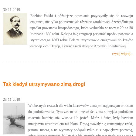
30-11-2019
Rozbiór Polski i późniejsze powstania przyczyniły się do rozwoju
emigracji, nie tylko politycznej ale również zarobkowej. Szczególnie po
upadku powstania listopadowego, które wybuchło w nocy z 29 na 30
listopada 1830 roku. Kolejna falę emigracji przyniósł upadek powstania
styczniowego 1863 roku. Polscy inżynierowie emigrowali do krajów
europejskich i Turcji, a część z nich dalej do Ameryki Południowej.
czytaj więcej...
Tak kiedyś utrzymywano zimą drogi
23-11-2019
W obecnych czasach dla wielu kierowców zima jest najgorszym okresem
do podróżowania. Tymczasem w przeszłości zima sprzyjała podróżom
znacznie bardziej niż wiosna lub jesień. Mróz i śnieg były bowiem
mniejszym utrudnieniem niż błoto. Drogą stawały się zamarznięte rzeki,
jeziora, morza, a na wyprawy podążali tylko ci z największa potrzebą,
odpowiednio zamożni. W latach późniejszych gdy rozwinęła się poczta i