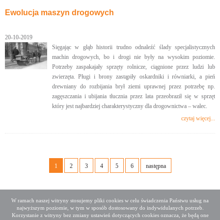
Ewolucja maszyn drogowych
20-10-2019
Sięgając w głąb historii trudno odnaleźć ślady specjalistycznych
machin drogowych, bo i drogi nie były na wysokim poziomie.
Potrzeby zaspakajały sprzęty rolnicze, ciągnione przez ludzi lub
zwierzęta. Pługi i brony zastąpiły oskardniki i równiarki, a pień
drewniany do rozbijania brył ziemi uprawnej przez potrzebę np.
zagęszczania i ubijania tłucznia przez lata przeobraził się w sprzęt
który jest najbardziej charakterystyczny dla drogownictwa – walec.
czytaj więcej...
1
2
3
4
5
6
następna
W ramach naszej witryny stosujemy pliki cookies w celu świadczenia Państwu usług na
najwyższym poziomie, w tym w sposób dostosowany do indywidulanych potrzeb.
Deklaracja dostępności
Mapa serwisu
Korzystanie z witryny bez zmiany ustawień dotyczących cookies oznacza, że będą one