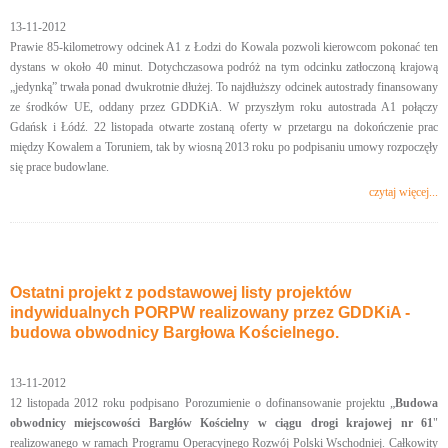
13-11-2012
Prawie 85-kilometrowy odcinek A1 z Łodzi do Kowala pozwoli kierowcom pokonać ten
dystans w około 40 minut. Dotychczasowa podróż na tym odcinku zatłoczoną krajową
„jedynką” trwała ponad dwukrotnie dłużej. To najdłuższy odcinek autostrady finansowany
ze środków UE, oddany przez GDDKiA. W przyszłym roku autostrada A1 połączy
Gdańsk i Łódź. 22 listopada otwarte zostaną oferty w przetargu na dokończenie prac
między Kowalem a Toruniem, tak by wiosną 2013 roku po podpisaniu umowy rozpoczęły
się prace budowlane.
czytaj więcej...
Ostatni projekt z podstawowej listy projektów
indywidualnych PORPW realizowany przez GDDKiA -
budowa obwodnicy Bargłowa Kościelnego.
13-11-2012
12 listopada 2012 roku podpisano Porozumienie o dofinansowanie projektu „
Budowa
obwodnicy miejscowości Bargłów Kościelny w ciągu drogi krajowej nr 61
"
realizowanego w ramach Programu Operacyjnego Rozwój Polski Wschodniej. Całkowity