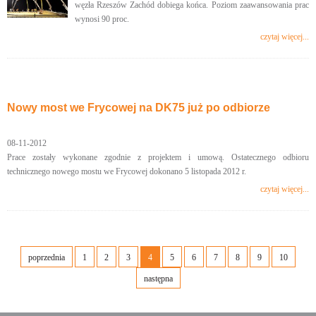
węzła Rzeszów Zachód dobiega końca. Poziom zaawansowania prac
wynosi 90 proc.
czytaj więcej...
Nowy most we Frycowej na DK75 już po odbiorze
08-11-2012
Prace zostały wykonane zgodnie z projektem i umową. Ostatecznego odbioru
technicznego nowego mostu we Frycowej dokonano 5 listopada 2012 r.
czytaj więcej...
poprzednia
1
2
3
4
5
6
7
8
9
10
następna