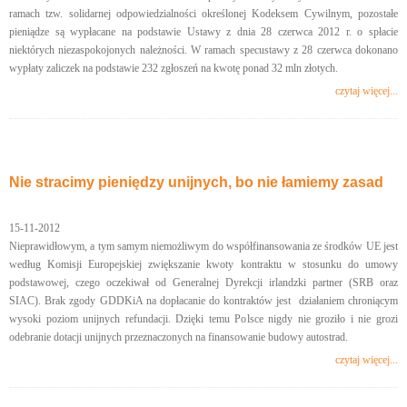
ramach tzw. solidarnej odpowiedzialności określonej Kodeksem Cywilnym, pozostałe
pieniądze są wypłacane na podstawie Ustawy z dnia 28 czerwca 2012 r. o spłacie
niektórych niezaspokojonych należności. W ramach specustawy z 28 czerwca dokonano
wypłaty zaliczek na podstawie 232 zgłoszeń na kwotę ponad 32 mln złotych.
czytaj więcej...
Nie stracimy pieniędzy unijnych, bo nie łamiemy zasad
15-11-2012
Nieprawidłowym, a tym samym niemożliwym do współfinansowania ze środków UE jest
według Komisji Europejskiej zwiększanie kwoty kontraktu w stosunku do umowy
podstawowej, czego oczekiwał od Generalnej Dyrekcji irlandzki partner (SRB oraz
SIAC). Brak zgody GDDKiA na dopłacanie do kontraktów jest działaniem chroniącym
wysoki poziom unijnych refundacji. Dzięki temu Polsce nigdy nie groziło i nie grozi
odebranie dotacji unijnych przeznaczonych na finansowanie budowy autostrad.
czytaj więcej...