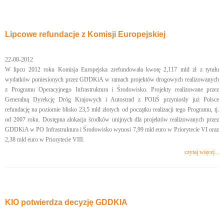
Lipcowe refundacje z Komisji Europejskiej
22-08-2012
W lipcu 2012 roku Komisja Europejska zrefundowała kwotę 2,117 mld zł z tytułu
wydatków poniesionych przez GDDKiA w ramach projektów drogowych realizowanych
z Programu Operacyjnego Infrastruktura i Środowisko. Projekty realizowane przez
Generalną Dyrekcję Dróg Krajowych i Autostrad z POIiŚ przyniosły już Polsce
refundację na poziomie blisko 23,5 mld złotych od początku realizacji tego Programu, tj.
od 2007 roku. Dostępna alokacja środków unijnych dla projektów realizowanych przez
GDDKiA w PO Infrastruktura i Środowisko wynosi 7,99 mld euro w Priorytecie VI oraz
2,38 mld euro w Priorytecie VIII.
czytaj więcej...
KIO potwierdza decyzję GDDKIA