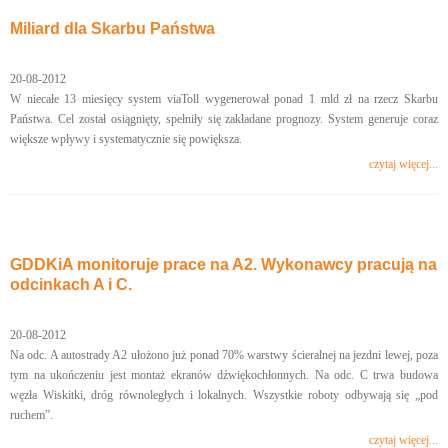
Miliard dla Skarbu Państwa
20-08-2012
W niecałe 13 miesięcy system viaToll wygenerował ponad 1 mld zł na rzecz Skarbu
Państwa. Cel został osiągnięty, spełniły się zakładane prognozy. System generuje coraz
większe wpływy i systematycznie się powiększa.
czytaj więcej...
GDDKiA monitoruje prace na A2. Wykonawcy pracują na
odcinkach A i C.
20-08-2012
Na odc. A autostrady A2 ułożono już ponad 70% warstwy ścieralnej na jezdni lewej, poza
tym na ukończeniu jest montaż ekranów dźwiękochłonnych. Na odc. C trwa budowa
węzła Wiskitki, dróg równoległych i lokalnych. Wszystkie roboty odbywają się „pod
ruchem”.
czytaj więcej...