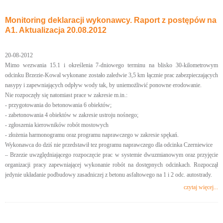
Monitoring deklaracji wykonawcy. Raport z postępów na
A1. Aktualizacja 20.08.2012
20-08-2012
Mimo wezwania 15.1 i określenia 7-dniowego terminu na blisko 30-kilometrowym
odcinku Brzezie-Kowal wykonane zostało zaledwie 3,5 km łącznie prac zabezpieczających
nasypy i zapewniających odpływ wody tak, by uniemożliwić ponowne erodowanie.
Nie rozpoczęły się natomiast prace w zakresie m.in.:
- przygotowania do betonowania 6 obiektów;
- zabetonowania 4 obiektów w zakresie ustroju nośnego;
- zgłoszenia kierowników robót mostowych
- złożenia harmonogramu oraz programu naprawczego w zakresie spękań.
Wykonawca do dziś nie przedstawił tez programu naprawczego dla odcinka Czerniewice
– Brzezie uwzględniającego rozpoczęcie prac w systemie dwuzmianowym oraz przyjęcie
organizacji pracy zapewniającej wykonanie robót na dostępnych odcinkach. Rozpoczął
jedynie układanie podbudowy zasadniczej z betonu asfaltowego na 1 i 2 odc. autostrady.
czytaj więcej...