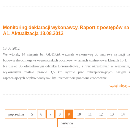
Monitoring deklaracji wykonawcy. Raport z postępów na
A1. Aktualizacja 18.08.2012
18-08-2012
We wtorek, 14 sierpnia br., GDDKiA wezwała wykonawcę do naprawy sytuacji na
budowie dwóch kujawsko-pomorskich odcinków, w ramach kontraktowej klauzuli 15.1.
Na blisko 30-kilometrowym odcinku Brzezie-Kowal, z prac określonych w wezwaniu,
wykonanych zostało prawie 3,5 km łącznie prac zabezpieczających nasypy i
zapewniających odpływ wody tak, by uniemożliwić ponowne erodowanie.
czytaj więcej...
poprzednia
5
6
7
8
9
10
11
12
13
14
następna