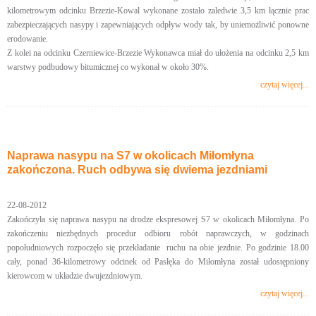
kilometrowym odcinku Brzezie-Kowal wykonane zostało zaledwie 3,5 km łącznie prac
zabezpieczających nasypy i zapewniających odpływ wody tak, by uniemożliwić ponowne
erodowanie.
Z kolei na odcinku Czerniewice-Brzezie Wykonawca miał do ułożenia na odcinku 2,5 km
warstwy podbudowy bitumicznej co wykonał w około 30%.
czytaj więcej...
Naprawa nasypu na S7 w okolicach Miłomłyna
zakończona. Ruch odbywa się dwiema jezdniami
22-08-2012
Zakończyła się naprawa nasypu na drodze ekspresowej S7 w okolicach Miłomłyna. Po
zakończeniu niezbędnych procedur odbioru robót naprawczych, w godzinach
popołudniowych rozpoczęło się przekładanie ruchu na obie jezdnie. Po godzinie 18.00
cały, ponad 36-kilometrowy odcinek od Pasłęka do Miłomłyna został udostępniony
kierowcom w układzie dwujezdniowym.
czytaj więcej...