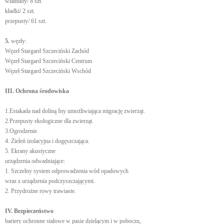
wiadukty/ 8 szt.
kładki/ 2 szt.
przepusty/ 61 szt.
5.
węzły:
Węzeł Stargard Szczeciński Zachód
Węzeł Stargard Szczeciński Centrum
Węzeł Stargard Szczeciński Wschód
III. Ochrona środowiska
1.Estakada nad doliną Iny umożliwiająca migrację zwierząt.
2.Przepusty ekologiczne dla zwierząt.
3.Ogrodzenie.
4. Zieleń izolacyjna i dogęszczająca.
5. Ekrany akustyczne
urządzenia odwadniające:
1. Szczelny system odprowadzenia wód opadowych
wraz z urządzenia podczyszczającymi.
2. Przydrożne rowy trawiaste.
IV. Bezpieczeństwo
bariery ochronne stalowe w pasie dzielącym i w poboczu,