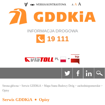
A
A
WERSJA KONTRASTOWA
A
INFORMACJA DROGOWA
19 111
PL
Strona główna
>
Serwis GDDKiA
>
Mapa Stanu Budowy Dróg
>
zachodniopomorskie
>
Opisy
Serwis GDDKiA
Opisy