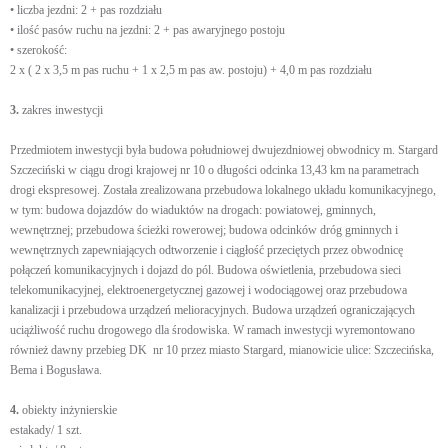
• liczba jezdni: 2 + pas rozdziału
• ilość pasów ruchu na jezdni: 2 + pas awaryjnego postoju
• szerokość:
2 x ( 2 x 3,5 m pas ruchu + 1 x 2,5 m pas aw. postoju) + 4,0 m pas rozdziału
3.
zakres inwestycji
Przedmiotem inwestycji była budowa południowej dwujezdniowej obwodnicy m. Stargard
Szczeciński w ciągu drogi krajowej nr 10 o długości odcinka 13,43 km na parametrach
drogi ekspresowej. Została zrealizowana przebudowa lokalnego układu komunikacyjnego,
w tym: budowa dojazdów do wiaduktów na drogach: powiatowej, gminnych,
wewnętrznej; przebudowa ścieżki rowerowej; budowa odcinków dróg gminnych i
wewnętrznych zapewniających odtworzenie i ciągłość przeciętych przez obwodnicę
połączeń komunikacyjnych i dojazd do pól. Budowa oświetlenia, przebudowa sieci
telekomunikacyjnej, elektroenergetycznej gazowej i wodociągowej oraz przebudowa
kanalizacji i przebudowa urządzeń melioracyjnych. Budowa urządzeń ograniczających
uciążliwość ruchu drogowego dla środowiska. W ramach inwestycji wyremontowano
również dawny przebieg DK nr 10 przez miasto Stargard, mianowicie ulice: Szczecińska,
Bema i Bogusława.
4.
obiekty inżynierskie
estakady/ 1 szt.