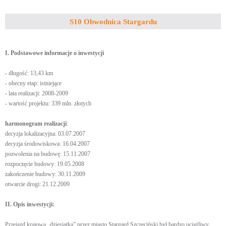
S10 Obwodnica Stargardu
I. Podstawowe informacje o inwestycji
- długość: 13,43 km
- obecny etap: istniejące
- lata realizacji: 2008-2009
- wartość projektu: 339 mln. złotych
harmonogram realizacji
:
decyzja lokalizacyjna: 03.07.2007
decyzja środowiskowa: 16.04.2007
pozwolenia na budowę: 15.11.2007
rozpoczęcie budowy: 19.05.2008
zakończenie budowy: 30.11.2009
otwarcie drogi: 21.12.2009
II. Opis inwestycji:
Przejazd krajową „dziesiątką” przez miasto Stargard Szczeciński był bardzo uciążliwy.