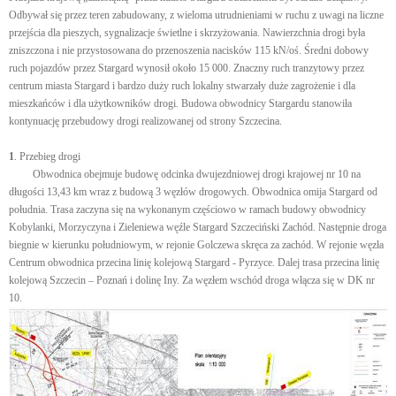
Odbywał się przez teren zabudowany, z wieloma utrudnieniami w ruchu z uwagi na liczne
przejścia dla pieszych, sygnalizacje świetlne i skrzyżowania. Nawierzchnia drogi była
zniszczona i nie przystosowana do przenoszenia nacisków 115 kN/oś. Średni dobowy
ruch pojazdów przez Stargard wynosił około 15 000. Znaczny ruch tranzytowy przez
centrum miasta Stargard i bardzo duży ruch lokalny stwarzały duże zagrożenie i dla
mieszkańców i dla użytkowników drogi. Budowa obwodnicy Stargardu stanowiła
kontynuację przebudowy drogi realizowanej od strony Szczecina.
1
. Przebieg drogi
Obwodnica obejmuje budowę odcinka dwujezdniowej drogi krajowej nr 10 na
długości 13,43 km wraz z budową 3 węzłów drogowych. Obwodnica omija Stargard od
południa. Trasa zaczyna się na wykonanym częściowo w ramach budowy obwodnicy
Kobylanki, Morzyczyna i Zieleniewa węźle Stargard Szczeciński Zachód. Następnie droga
biegnie w kierunku południowym, w rejonie Golczewa skręca za zachód. W rejonie węzła
Centrum obwodnica przecina linię kolejową Stargard - Pyrzyce. Dalej trasa przecina linię
kolejową Szczecin – Poznań i dolinę Iny. Za węzłem wschód droga włącza się w DK nr
10.