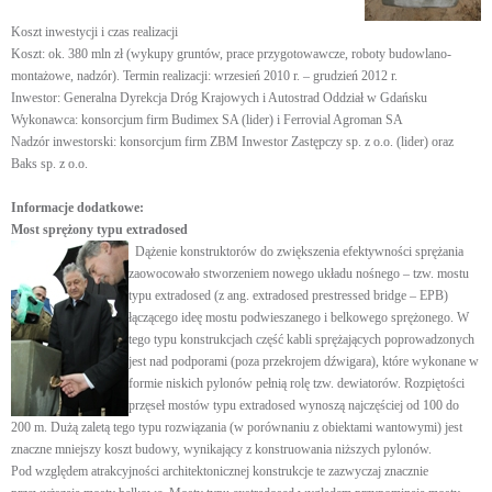
Koszt inwestycji i czas realizacji
Koszt: ok. 380 mln zł (wykupy gruntów, prace przygotowawcze, roboty budowlano-
montażowe, nadzór). Termin realizacji: wrzesień 2010 r. – grudzień 2012 r.
Inwestor: Generalna Dyrekcja Dróg Krajowych i Autostrad Oddział w Gdańsku
Wykonawca: konsorcjum firm Budimex SA (lider) i Ferrovial Agroman SA
Nadzór inwestorski: konsorcjum firm ZBM Inwestor Zastępczy sp. z o.o. (lider) oraz
Baks sp. z o.o.
Informacje dodatkowe:
Most sprężony typu extradosed
Dążenie konstruktorów do zwiększenia efektywności sprężania
zaowocowało stworzeniem nowego układu nośnego – tzw. mostu
typu extradosed (z ang. extradosed prestressed bridge – EPB)
łączącego ideę mostu podwieszanego i belkowego sprężonego. W
tego typu konstrukcjach część kabli sprężających poprowadzonych
jest nad podporami (poza przekrojem dźwigara), które wykonane w
formie niskich pylonów pełnią rolę tzw. dewiatorów. Rozpiętości
przęseł mostów typu extradosed wynoszą najczęściej od 100 do
200 m. Dużą zaletą tego typu rozwiązania (w porównaniu z obiektami wantowymi) jest
znaczne mniejszy koszt budowy, wynikający z konstruowania niższych pylonów.
Pod względem atrakcyjności architektonicznej konstrukcje te zazwyczaj znacznie