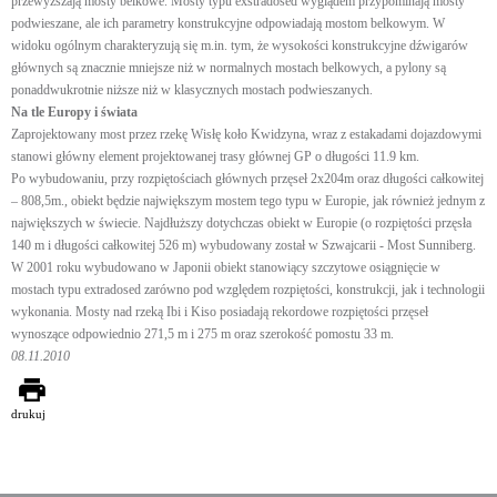
przewyższają mosty belkowe. Mosty typu exstradosed wyglądem przypominają mosty
podwieszane, ale ich parametry konstrukcyjne odpowiadają mostom belkowym. W
widoku ogólnym charakteryzują się m.in. tym, że wysokości konstrukcyjne dźwigarów
głównych są znacznie mniejsze niż w normalnych mostach belkowych, a pylony są
ponaddwukrotnie niższe niż w klasycznych mostach podwieszanych.
Na tle Europy i świata
Zaprojektowany most przez rzekę Wisłę koło Kwidzyna, wraz z estakadami dojazdowymi
stanowi główny element projektowanej trasy głównej GP o długości 11.9 km.
Po wybudowaniu, przy rozpiętościach głównych przęseł 2x204m oraz długości całkowitej
– 808,5m., obiekt będzie największym mostem tego typu w Europie, jak również jednym z
największych w świecie. Najdłuższy dotychczas obiekt w Europie (o rozpiętości przęsła
140 m i długości całkowitej 526 m) wybudowany został w Szwajcarii - Most Sunniberg.
W 2001 roku wybudowano w Japonii obiekt stanowiący szczytowe osiągnięcie w
mostach typu extradosed zarówno pod względem rozpiętości, konstrukcji, jak i technologii
wykonania. Mosty nad rzeką Ibi i Kiso posiadają rekordowe rozpiętości przęseł
wynoszące odpowiednio 271,5 m i 275 m oraz szerokość pomostu 33 m.
08.11.2010
drukuj