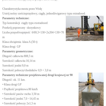
Charakterystyka mostu przez Wisłę
Ustrój nośny sześcioprzęsłowy, ciągły, jednodźwigarowy typu extradosed.
Parametry techniczne:
Typ konstrukcji ciągły typu exstradosed
Przekrój poprzeczny skrzynkowy
Liczba przęseł/rozpiętość 6/69,3+130+2x204+130+70
m
Klasa obciążenia klasa A (50 t)
Klasa drogi GP
Parametry geometryczne:
Długość całkowita 808,5 m
Szerokość całkowita 16,14 m
Szerokość jezdni 9,0 m
Szerokość poboczy/chodników 0,9 + 3,0 m
Parametry techniczne projektowanej drogi krajowej nr 90
Długość: ok. 11 km.
• Klasa drogi GP
• Prędkość projektowa 80 km/h
• Szerokość pasów ruchu 3,50 m
• Szerokość jezdni 7,0 ÷14,45 m
• Szerokość poboczy 2x1,5 m