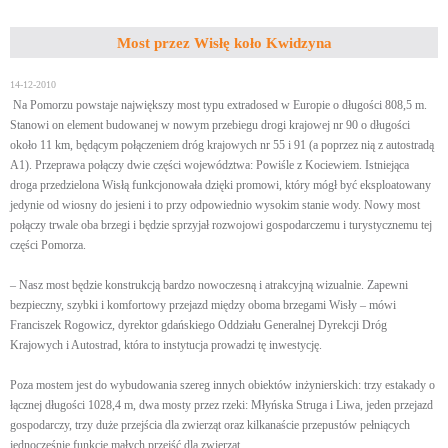
Most przez Wisłę koło Kwidzyna
14-12-2010
Na Pomorzu powstaje największy most typu extradosed w Europie o długości 808,5 m.
Stanowi on element budowanej w nowym przebiegu drogi krajowej nr 90 o długości
około 11 km, będącym połączeniem dróg krajowych nr 55 i 91 (a poprzez nią z autostradą
A1). Przeprawa połączy dwie części województwa: Powiśle z Kociewiem. Istniejąca
droga przedzielona Wisłą funkcjonowała dzięki promowi, który mógł być eksploatowany
jedynie od wiosny do jesieni i to przy odpowiednio wysokim stanie wody. Nowy most
połączy trwale oba brzegi i będzie sprzyjał rozwojowi gospodarczemu i turystycznemu tej
części Pomorza.
– Nasz most będzie konstrukcją bardzo nowoczesną i atrakcyjną wizualnie. Zapewni
bezpieczny, szybki i komfortowy przejazd między oboma brzegami Wisły – mówi
Franciszek Rogowicz, dyrektor gdańskiego Oddziału Generalnej Dyrekcji Dróg
Krajowych i Autostrad, która to instytucja prowadzi tę inwestycję.
Poza mostem jest do wybudowania szereg innych obiektów inżynierskich: trzy estakady o
łącznej długości 1028,4 m, dwa mosty przez rzeki: Młyńska Struga i Liwa, jeden przejazd
gospodarczy, trzy duże przejścia dla zwierząt oraz kilkanaście przepustów pełniących
jednocześnie funkcję małych przejść dla zwierząt.