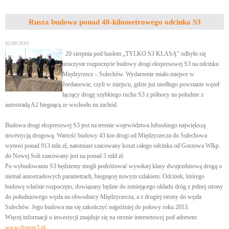
Rusza budowa ponad 40-kilometrowego odcinka S3
02-09-2010
20 sierpnia pod hasłem „TYLKO S3 KLASĄ” odbyło się
uroczyste rozpoczęcie budowy drogi ekspresowej S3 na odcinku
Międzyrzecz – Sulechów. Wydarzenie miało miejsce w
Jordanowie, czyli w miejscu, gdzie już niedługo powstanie węzeł
łączący drogę szybkiego ruchu S3 z północy na południe z
autostradą A2 biegnącą ze wschodu na zachód.
Budowa drogi ekspresowej S3 jest na terenie województwa lubuskiego największą
inwestycją drogową. Wartość budowy 43 km drogi od Międzyrzecza do Sulechowa
wynosi ponad 913 mln zł, natomiast szacowany koszt całego odcinka od Gorzowa Wlkp.
do Nowej Soli szacowany jest na ponad 5 mld zł.
Po wybudowaniu S3 będziemy mogli podróżować wysokiej klasy dwujezdniową drogą o
niemal autostradowych parametrach, biegnącej nowym szlakiem. Odcinek, którego
budowę właśnie rozpoczęto, dowiązany będzie do istniejącego układu dróg z jednej strony
do południowego węzła na obwodnicy Międzyrzecza, a z drugiej strony do węzła
Sulechów. Jego budowa ma się zakończyć najpóźniej do połowy roku 2013.
Więcej informacji o inwestycji znajduje się na stronie internetowej pod adresem:
www.drogas3.pl