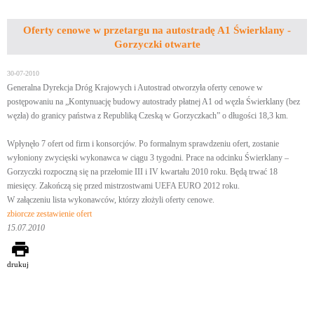
Oferty cenowe w przetargu na autostradę A1 Świerklany -
Gorzyczki otwarte
30-07-2010
Generalna Dyrekcja Dróg Krajowych i Autostrad otworzyła oferty cenowe w
postępowaniu na „Kontynuację budowy autostrady płatnej A1 od węzła Świerklany (bez
węzła) do granicy państwa z Republiką Czeską w Gorzyczkach” o długości 18,3 km.
Wpłynęło 7 ofert od firm i konsorcjów. Po formalnym sprawdzeniu ofert, zostanie
wyłoniony zwycięski wykonawca w ciągu 3 tygodni. Prace na odcinku Świerklany –
Gorzyczki rozpoczną się na przełomie III i IV kwartału 2010 roku. Będą trwać 18
miesięcy. Zakończą się przed mistrzostwami UEFA EURO 2012 roku.
W załączeniu lista wykonawców, którzy złożyli oferty cenowe.
zbiorcze zestawienie ofert
15.07.2010
drukuj