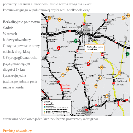
pomiędzy Lesznem a Jarocinem. Jest to ważna droga dla układu
komunikacyjnego w południowej części woj. wielkopolskiego.
Bezkolizyjnie po nowym
śladzie
W ramach
budowy obwodnicy
Gostynia powstanie nowy
odcinek drogi klasy
GP (droga główna ruchu
przyspieszonego) o
długości 17 km
i przekroju jedna
jezdnia, po jednym pasie
ruchu w każdą
stronę oraz odcinkowo jeden kierunek będzie poszerzony o drugi pas.
Przebieg obwodnicy