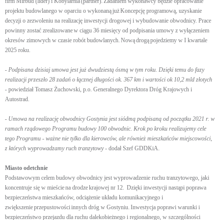
firm Mirbud (lider) i Kobylarnia (partner). Zadaniem wykonawcy będzie opracowanie
projektu budowlanego w oparciu o wykonaną już Koncepcję programową, uzyskanie
decyzji o zezwoleniu na realizację inwestycji drogowej i wybudowanie obwodnicy. Prace
powinny zostać zrealizowane w ciągu 36 miesięcy od podpisania umowy z wyłączeniem
okresów zimowych w czasie robót budowlanych. Nową drogą pojedziemy w I kwartale
2025 roku.
- Podpisana dzisiaj umowa jest już dwudziestą ósmą w tym roku. Dzięki temu do fazy
realizacji przeszło 28 zadań o łącznej długości ok. 367 km i wartości ok 10,2 mld złotych
-
powiedział Tomasz Żuchowski, p.o. Generalnego Dyrektora Dróg Krajowych i
Autostrad.
-
Umowa na realizację obwodnicy Gostynia jest siódmą podpisaną od początku 2021 r. w
ramach rządowego Programu budowy 100 obwodnic. Krok po kroku realizujemy cele
tego Programu - ważne nie tylko dla kierowców, ale również mieszkańców miejscowości,
z których wyprowadzamy ruch tranzytowy
- dodał Szef GDDKiA.
Miasto odetchnie
Podstawowym celem budowy obwodnicy jest wyprowadzenie ruchu tranzytowego, jaki
koncentruje się w mieście na drodze krajowej nr 12. Dzięki inwestycji nastąpi poprawa
bezpieczeństwa mieszkańców, odciążenie układu komunikacyjnego i
zwiększenie przepustowości innych dróg w Gostyniu. Inwestycja poprawi warunki i
bezpieczeństwo przejazdu dla ruchu dalekobieżnego i regionalnego, w szczególności