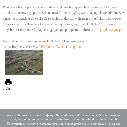
Planujesz dłuższą podróż samochodem po drogach krajowych i chcesz wiedzieć, jakich
utrudnień możesz się spodziewać na trasie? Interesują Cię warunki pogodowe lub obrazy z
kamer na drogach krajowych? Zauważyłeś uszkodzony element infrastruktury drogowej
lub nawierzchni i chciałbyś to zgłosić do najbliższego oddziału GDDKiA? Te i wiele
innych informacji oraz funkcji dostępnych jest pod jednym adresem -
drogi.gddkia.gov.pl
.
Bądź na bieżąco z komunikatami GDDKiA. Obserwuj nas w
mediach społecznościowych
Facebook
,
Twitter
i
Instagram.
drukuj
W ramach naszej witryny stosujemy pliki cookies w celu świadczenia Państwu usług na
najwyższym poziomie, w tym w sposób dostosowany do indywidulanych potrzeb.
Deklaracja dostępności
Mapa serwisu
Korzystanie z witryny bez zmiany ustawień dotyczących cookies oznacza, że będą one