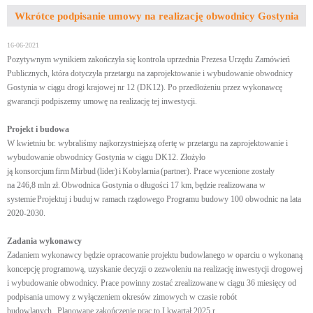
Wkrótce podpisanie umowy na realizację obwodnicy Gostynia
16-06-2021
Pozytywnym wynikiem zakończyła się kontrola uprzednia Prezesa Urzędu Zamówień
Publicznych, która dotyczyła przetargu na zaprojektowanie i wybudowanie obwodnicy
Gostynia w ciągu drogi krajowej nr 12 (DK12). Po przedłożeniu przez wykonawcę
gwarancji podpiszemy umowę na realizację tej inwestycji.
Projekt i budowa
W kwietniu br. wybraliśmy najkorzystniejszą ofertę w przetargu na zaprojektowanie i
wybudowanie obwodnicy Gostynia w ciągu DK12. Złożyło
ją konsorcjum firm Mirbud (lider) i Kobylarnia (partner). Prace wycenione zostały
na 246,8 mln zł. Obwodnica Gostynia o długości 17 km, będzie realizowana w
systemie Projektuj i buduj w ramach rządowego Programu budowy 100 obwodnic na lata
2020-2030.
Zadania wykonawcy
Zadaniem wykonawcy będzie opracowanie projektu budowlanego w oparciu o wykonaną
koncepcję programową, uzyskanie decyzji o zezwoleniu na realizację inwestycji drogowej
i wybudowanie obwodnicy. Prace powinny zostać zrealizowane w ciągu 36 miesięcy od
podpisania umowy z wyłączeniem okresów zimowych w czasie robót
budowlanych. Planowane zakończenie prac to I kwartał 2025 r.