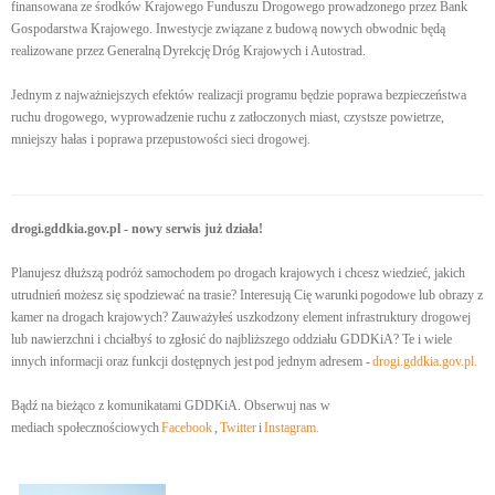
finansowana ze środków Krajowego Funduszu Drogowego prowadzonego przez Bank
Gospodarstwa Krajowego. Inwestycje związane z budową nowych obwodnic będą
realizowane przez Generalną Dyrekcję Dróg Krajowych i Autostrad.
Jednym z najważniejszych efektów realizacji programu będzie poprawa bezpieczeństwa
ruchu drogowego, wyprowadzenie ruchu z zatłoczonych miast, czystsze powietrze,
mniejszy hałas i poprawa przepustowości sieci drogowej.
drogi.gddkia.gov.pl - nowy serwis już działa!
Planujesz dłuższą podróż samochodem po drogach krajowych i chcesz wiedzieć, jakich
utrudnień możesz się spodziewać na trasie? Interesują Cię warunki pogodowe lub obrazy z
kamer na drogach krajowych? Zauważyłeś uszkodzony element infrastruktury drogowej
lub nawierzchni i chciałbyś to zgłosić do najbliższego oddziału GDDKiA? Te i wiele
innych informacji oraz funkcji dostępnych jest pod jednym adresem -
drogi.gddkia.gov.pl
.
Bądź na bieżąco z komunikatami GDDKiA. Obserwuj nas w
mediach społecznościowych
Facebook
,
Twitter
i
Instagram.