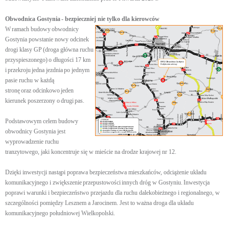
Obwodnica Gostynia
- bezpieczniej nie tylko dla kierowców
W ramach budowy obwodnicy
Gostynia powstanie nowy odcinek
drogi klasy GP (droga główna ruchu
przyspieszonego) o długości 17 km
i przekroju jedna jezdnia po jednym
pasie ruchu w każdą
stronę oraz odcinkowo jeden
kierunek poszerzony o drugi pas.
Podstawowym celem budowy
obwodnicy Gostynia jest
wyprowadzenie ruchu
tranzytowego, jaki koncentruje się w mieście na drodze krajowej nr 12.
Dzięki inwestycji nastąpi poprawa bezpieczeństwa mieszkańców, odciążenie układu
komunikacyjnego i zwiększenie przepustowości innych dróg w Gostyniu. Inwestycja
poprawi warunki i bezpieczeństwo przejazdu dla ruchu dalekobieżnego i regionalnego, w
szczególności pomiędzy Lesznem a Jarocinem. Jest to ważna droga dla układu
komunikacyjnego południowej Wielkopolski.