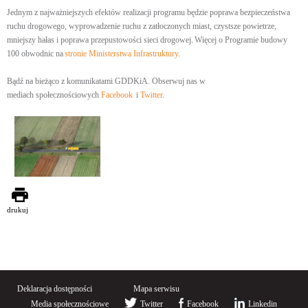
Jednym z najważniejszych efektów realizacji programu będzie poprawa bezpieczeństwa
ruchu drogowego, wyprowadzenie ruchu z zatłoczonych miast, czystsze powietrze,
mniejszy hałas i poprawa przepustowości sieci drogowej. Więcej o Programie budowy
100 obwodnic na
stronie Ministerstwa Infrastruktury
.
Bądź na bieżąco z komunikatami GDDKiA. Obserwuj nas w
mediach społecznościowych
Facebook
i
Twitter
.
drukuj
Deklaracja dostępności
Mapa serwisu
Media społecznościowe
Twitter
Facebook
Linkedin