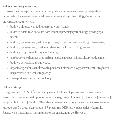
Zakres rzeczowy inwestycji
Przeznaczona do zaprojektowania, a następnie wybudowania inwestycja będzie w
przyszłości obejmować swoim zakresem budowę drogi klasy GP (główna ruchu
przyspieszonego), w tym:
budowę skrzyżowań jednopoziomowych (rond),
budowę odcinków dodatkowych jezdni zapewniających obsługę przyległego
terenu,
budowę i przebudowę istniejących dróg w zakresie kolizji z drogą obwodową,
budowę i przebudowę systemu odwodnienia korpusu drogowego,
budowę urządzeń ochrony środowiska,
przebudowę kolidujących urządzeń i sieci istniejącej infrastruktury podziemnej,
budowę oświetlenia drogowego,
organizację ruchu (oznakowanie poziome i pionowe z wyposażeniem), urządzenia
bezpieczeństwa ruchu drogowego,
zagospodarowanie terenu zielenią.
Cel inwestycji
Przygotowanie SK, STEŚ-R oraz uzyskanie DŚU na etapie przygotowawczym jest
warunkiem niezbędnym do przejścia do kolejnego etapu inwestycji, tj. realizacji inwestycji
w systemie Projektuj i buduj. Obwodnica pozwoli na usprawnienie ruchu tranzytowego,
którego część z drogi ekspresowej S7 przejmuje DK9, prowadząc dalej w kierunku
Rzeszowa a następnie w kierunku przejścia granicznego ze Słowacją