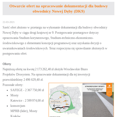
Otwarcie ofert na opracowanie dokumentacji dla budowy
obwodnicy Nowej Dęby (DK9)
22-03-2021
Sześć ofert złożono w przetargu na wykonanie dokumentacji dla budowy obwodnicy
Nowej Dęby w ciągu drogi krajowej nr 9. Postępowanie przetargowe dotyczy
opracowania Studium korytarzowego, Studium-techniczno-ekonomiczno-
środowiskowego z elementami koncepcji programowej oraz uzyskania decyzji o
uwarunkowaniach środowiskowych. Teraz rozpoczyna się sprawdzanie złożonych w
postępowaniu ofert.
Oferty
Najniższą ofertę na kwotę 2 173 262,40 zł złożyło Wrocławskie Biuro
Projektów Drosystem. Na opracowanie dokumentacji dla tej inwestycji
przewidzieliśmy 2 496 629,40 zł.
Pozostałe oferty:
SAFEGE - 2 367 750,00 zł
Mosty
Katowice - 2 599 974,00 zł
konsorcjum
MPRB (lider), Mosty
Kraków,