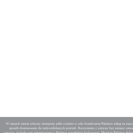
W ramach naszej witryny stosujemy pliki cookies w celu świadczenia Państwu usług na na
sposób dostosowany do indywidulanych potrzeb. Korzystanie z witryny bez zmiany usta
oznacza, że będą one zamieszczane w Państwa urządzeniu końcowym. Możecie Państwo dok