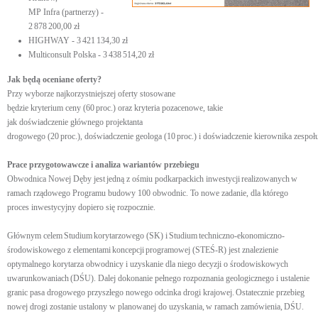
MP Infra (partnerzy) -
2 878 200,00 zł
HIGHWAY - 3 421 134,30 zł
Multiconsult Polska - 3 438 514,20 zł
Jak będą oceniane oferty?
Przy wyborze najkorzystniejszej oferty stosowane
będzie kryterium ceny (60 proc.) oraz kryteria pozacenowe, takie
jak doświadczenie głównego projektanta
drogowego (20 proc.), doświadczenie geologa (10 proc.) i doświadczenie kierownika zespo
Prace przygotowawcze i analiza wariantów przebiegu
Obwodnica Nowej Dęby jest jedną z ośmiu podkarpackich inwestycji realizowanych w
ramach rządowego Programu budowy 100 obwodnic. To nowe zadanie, dla którego
proces inwestycyjny dopiero się rozpocznie.
Głównym celem Studium korytarzowego (SK) i Studium techniczno-ekonomiczno-
środowiskowego z elementami koncepcji programowej (STEŚ-R) jest znalezienie
optymalnego korytarza obwodnicy i uzyskanie dla niego decyzji o środowiskowych
uwarunkowaniach (DŚU). Dalej dokonanie pełnego rozpoznania geologicznego i ustalenie
granic pasa drogowego przyszłego nowego odcinka drogi krajowej. Ostatecznie przebieg
nowej drogi zostanie ustalony w planowanej do uzyskania, w ramach zamówienia, DŚU.