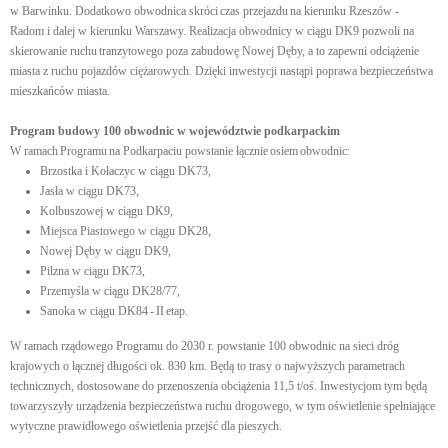
w Barwinku. Dodatkowo obwodnica skróci czas przejazdu na kierunku Rzeszów -
Radom i dalej w kierunku Warszawy. Realizacja obwodnicy w ciągu DK9 pozwoli na
skierowanie ruchu tranzytowego poza zabudowę Nowej Dęby, a to zapewni odciążenie
miasta z ruchu pojazdów ciężarowych. Dzięki inwestycji nastąpi poprawa bezpieczeństwa
mieszkańców miasta.
Program budowy 100 obwodnic w województwie podkarpackim
W ramach Programu na Podkarpaciu powstanie łącznie osiem obwodnic:
Brzostka i Kołaczyc w ciągu DK73,
Jasła w ciągu DK73,
Kolbuszowej w ciągu DK9,
Miejsca Piastowego w ciągu DK28,
Nowej Dęby w ciągu DK9,
Pilzna w ciągu DK73,
Przemyśla w ciągu DK28/77,
Sanoka w ciągu DK84 - II etap.
W ramach rządowego Programu do 2030 r. powstanie 100 obwodnic na sieci dróg
krajowych o łącznej długości ok. 830 km. Będą to trasy o najwyższych parametrach
technicznych, dostosowane do przenoszenia obciążenia 11,5 t/oś. Inwestycjom tym będą
towarzyszyły urządzenia bezpieczeństwa ruchu drogowego, w tym oświetlenie spełniające
wytyczne prawidłowego oświetlenia przejść dla pieszych.