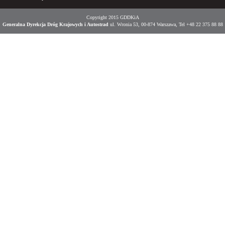
Copyright 2015 GDDKiA
Generalna Dyrekcja Dróg Krajowych i Autostrad
ul. Wronia 53, 00-874 Warszawa, Tel +48 22 375 88 88