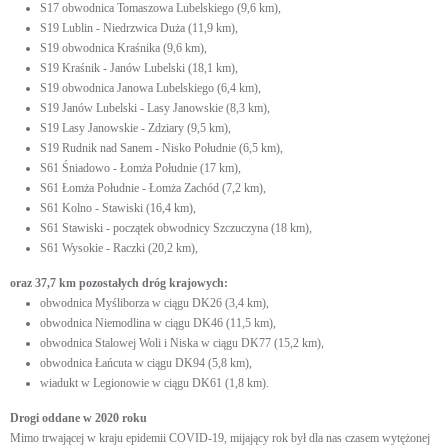
S17 obwodnica Tomaszowa Lubelskiego (9,6 km),
S19 Lublin - Niedrzwica Duża (11,9 km),
S19 obwodnica Kraśnika (9,6 km),
S19 Kraśnik - Janów Lubelski (18,1 km),
S19 obwodnica Janowa Lubelskiego (6,4 km),
S19 Janów Lubelski - Lasy Janowskie (8,3 km),
S19 Lasy Janowskie - Zdziary (9,5 km),
S19 Rudnik nad Sanem - Nisko Południe (6,5 km),
S61 Śniadowo - Łomża Południe (17 km),
S61 Łomża Południe - Łomża Zachód (7,2 km),
S61 Kolno - Stawiski (16,4 km),
S61 Stawiski - początek obwodnicy Szczuczyna (18 km),
S61 Wysokie - Raczki (20,2 km),
oraz 37,7 km pozostałych dróg krajowych:
obwodnica Myśliborza w ciągu DK26 (3,4 km),
obwodnica Niemodlina w ciągu DK46 (11,5 km),
obwodnica Stalowej Woli i Niska w ciągu DK77 (15,2 km),
obwodnica Łańcuta w ciągu DK94 (5,8 km),
wiadukt w Legionowie w ciągu DK61 (1,8 km).
Drogi oddane w 2020 roku
Mimo trwającej w kraju epidemii COVID-19, mijający rok był dla nas czasem wytężonej