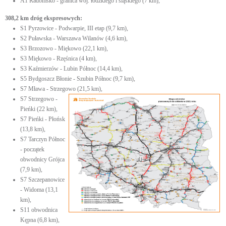
A1 Radomsko - granica woj. łódzkiego i śląskiego (7 km),
308,2 km dróg ekspresowych:
S1 Pyrzowice - Podwarpie, III etap (9,7 km),
S2 Puławska - Warszawa Wilanów (4,6 km),
S3 Brzozowo - Miękowo (22,1 km),
S3 Miękowo - Rzęśnica (4 km),
S3 Kaźmierzów - Lubin Północ (14,4 km),
S5 Bydgoszcz Błonie - Szubin Północ (9,7 km),
S7 Mława - Strzegowo (21,5 km),
S7 Strzegowo -
Pieńki (22 km),
S7 Pieńki - Płońsk
(13,8 km),
S7 Tarczyn Północ
- początek
obwodnicy Grójca
(7,9 km),
S7 Szczepanowice
- Widoma (13,1
km),
S11 obwodnica
Kępna (6,8 km),