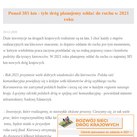
Ponad 385 km - tyle dróg planujemy oddać do ruchu w 2021
roku
29-12-2020
Duże inwestycje na drogach krajowych rozłożone są na lata. I choć każdy z etapów
realizacyjnych ma kluczowe znaczenie, to dopiero oddanie do ruchu jest tym momentem,
w którym wieloletnia praca zaczyna przekładać się na realną poprawę czasu i komfortu
podróży dla tysięcy kierowców. W 2021 roku planujemy oddać do ruchu co najmniej 385
km nowych dróg krajowych.
- Rok 2021 przyniesie wiele dobrych wiadomości dla kierowców. Polska sieć
komunikacyjna powiększy się o kolejne setki kilometrów dróg szybkiego ruchu.
Koronawirus nie zatrzymał polskich budów i toczą się one w każdym regionie naszego
kraju. Łączymy odcinki polskich dróg w spójną sieć komunikacyjną
- powiedział minister
infrastruktury Andrzej Adamczyk.
-
Inwestycje, które realizujemy, to niezwykle złożone procesy. Cieszymy się, że tak wiele
prac, które rozpoczynaliśmy kilka lat
temu, będzie miało w przyszłym
roku swój finał. Kierowcy otrzymają
do dyspozycji kilkaset kilometrów