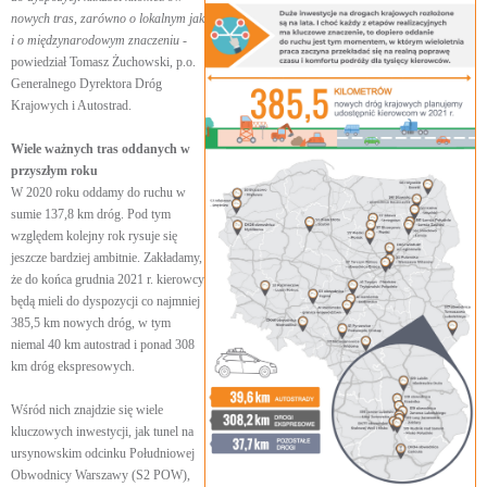
nowych tras, zarówno o lokalnym jak
i o międzynarodowym znaczeniu
-
powiedział Tomasz Żuchowski, p.o.
Generalnego Dyrektora Dróg
Krajowych i Autostrad.
Wiele ważnych tras oddanych w
przyszłym roku
W 2020 roku oddamy do ruchu w
sumie 137,8 km dróg. Pod tym
względem kolejny rok rysuje się
jeszcze bardziej ambitnie. Zakładamy,
że do końca grudnia 2021 r. kierowcy
będą mieli do dyspozycji co najmniej
385,5 km nowych dróg, w tym
niemal 40 km autostrad i ponad 308
km dróg ekspresowych.
Wśród nich znajdzie się wiele
kluczowych inwestycji, jak tunel na
ursynowskim odcinku Południowej
Obwodnicy Warszawy (S2 POW),