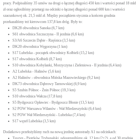
pracy. Podpisaliśmy 35 umów na drogi o łącznej długości 450 km i wartości ponad 18 mld
zł oraz ogłosiliśmy przetargi na odcinki o łącznej długości ponad 600 km i wartości
szacunkowej ok. 21,5 mld zł. Między początkiem stycznia a końcem grudnia
przekazaliśmy też kierowcom 137,8 km dróg. Były to:
DK28 obwodnica Sanoka (6,7 km)
S61 obwodnica Szczuczyna - II jezdnia (6,6 km)
S3/A6 Szczecin Dąbie - Rzęśnica (3,5 km)
DK20 obwodnica Węgorzyna (1 km)
S17 Lubelska - początek obwodnicy Kołbieli (15,2 km)
S17 obwodnica Kołbieli (8,7 km)
S10 obwodnica Kobylanki, Morzyczyna i Zieleniowa - II jezdnia (6,4 km)
A2 Lubelska - Halinów (5,6 km)
A2 Halinów - obwodnica Mińska Mazowieckiego (9,2 km)
DK73 obwodnica Dąbrowy Tarnowskiej (6,9 km)
S5 Szubin Północ - Żnin Północ (19,3 km)
S10 obwodnica Wałcza (17,8 km)
S5 Bydgoszcz Opławiec - Bydgoszcz Błonie (13,5 km)
S2 POW Warszawa Wilanów - Wał Miedzeszyński (6,4 km)
S2 POW Wał Miedzeszyński - Lubelska (7,4 km)
S17 węzeł Lubelska (3,5 km)
Dodatkowo przełożyliśmy ruch na nową jezdnię autostrady A1 na odcinkach:
Tuszyn - Piotrków Trybunalski, udostępniliśmy ok. 12 km (2+2), a od 30 grudnia