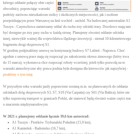
którego oddanie połączy obie części
obwodnicy, poprawiając warunki
podróży zarówno mieszkańcom stolicy i okolicznych miejscowości, jak i osobom
przejeżdżającym przez Warszawę na linii wschód - zachód. Na budowanej autostradzie A1
Tuszyn - Częstochowa zamierzamy oddać do ruchu trzy odcinki trasy. Docelowo mają tam
być dostępne po trzy pasy ruchu w każdą stronę. Planujemy również oddanie odcinka
innej, niezwykle ważnej dla województwa śląskiego inwestycji - niemal 10-kilometrowego
fragmentu drogi ekspresowej S1.
W grudniu podpisaliśmy umowę na kontynuację budowy S7 Lubień - Naprawa. Choć
zgodnie z umową prace mają się rozpocząć po zakończeniu okresu zimowego (który trwa
do 15 marca), wykonawca chce rozpocząć roboty wcześniej, jeżeli tylko pozwolą na to
warunki atmosferyczne aby prawa jezdnia była dostępna dla kierowców jak najszybciej -
pisaliśmy o tym tutaj
.
W przyszłym roku warunki jazdy poprawione zostaną m.in. na planowanych do oddania
odcinkach dróg ekspresowych S3, S7, S19 (Via Carpatia) czy S61 (Via Baltica), które nie
tylko usprawnią transport w granicach Polski, ale stanowić będą również ważne części tras
o znaczeniu międzynarodowym.
W 2021 r. planujemy oddanie łącznie 39,6 km autostrad:
A1 Tuszyn - Piotrków Trybunalski Południe (15,9 km),
A1 Kamieńsk - Radomsko (16,7 km),