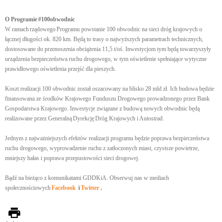
O Programie
#100obwodnic
W ramach rządowego Programu powstanie 100 obwodnic na sieci dróg krajowych o
łącznej długości ok. 820 km. Będą to trasy o najwyższych parametrach technicznych,
dostosowane do przenoszenia obciążenia 11,5 t/oś. Inwestycjom tym będą towarzyszyły
urządzenia bezpieczeństwa ruchu drogowego, w tym oświetlenie spełniające wytyczne
prawidłowego oświetlenia przejść dla pieszych.
Koszt realizacji 100 obwodnic został oszacowany na blisko 28 mld zł. Ich budowa będzie
finansowana ze środków Krajowego Funduszu Drogowego prowadzonego przez Bank
Gospodarstwa Krajowego. Inwestycje związane z budową nowych obwodnic będą
realizowane przez Generalną Dyrekcję Dróg Krajowych i Autostrad.
Jednym z najważniejszych efektów realizacji programu będzie poprawa bezpieczeństwa
ruchu drogowego, wyprowadzenie ruchu z zatłoczonych miast, czystsze powietrze,
mniejszy hałas i poprawa przepustowości sieci drogowej.
Bądź na bieżąco z komunikatami GDDKiA. Obserwuj nas w mediach
społecznościowych
Facebook
i
Twitter
.