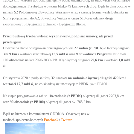
1266,3 km. Wkrótce do ruchu planujemy oddać odcinki dróg, na budowach których prace
dobiegają końca. Przybędzie wówczas blisko 49 km nowych dróg. Będą to dwa odcinki w
ramach S2 Południowej Obwodnicy Warszawy wraz z częścią łącznic węzła Lubelska na
S17 z połączeniem do A2, obwodnicę Wałcza w ciągu S10 oraz odcinek drogi
ekspresowej S5 Bydgoszcz Opławiec - Bydgoszcz Błonie.
Przed budową trzeba wyłonić wykonawców, podpisać umowy, ale przed
przetargiem…
Obecnie na etapie postępowań przetargowych jest
27 zadań (z PBDK)
o łącznej długości
392,9 km
i wartości szacunkowej
15,5 mld zł
oraz
9 obwodnic z Programu budowy
100 obwodnic
na lata 2020-2030 (PB100) o łącznej długości
79,6 km
i wartości
1,8 mld
zł.
Od stycznia 2020 r. podpisaliśmy
32 umowy na zadania o łącznej długości 429 km i
wartości 17,7 mld zł
, na co składają się inwestycje z PBDK, jak i PB100.
Na etapie przygotowania zaś są
104 zadania (z PBDK)
o łącznej długości 2203,8 km
oraz
90 obwodnic (z PB100)
o łącznej długości ok. 765,2 km.
Bądź na bieżąco z komunikatami GDDKiA. Obserwuj nas w
mediach społecznościowych
Facebook
i
Twitter
.