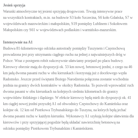
Jesień sprzyja
Warunki atmosferyczne tej jesieni sprzyjają drogowcom. Trwają intensywne prace
na wszystkich kontraktach, m.in. na budowie S3 koło Szczecina, S6 koło Gdańska, S7 w
województwach mazowieckim i małopolskim, S19 pomiędzy Lublinem i Sokołowem
Małopolskim czy S61 w województwach podlaskim i warmińsko-mazurskim.
Intensywnie na A1
Budowa 81-kilometrowego odcinka autostrady pomiędzy Tuszynem i Częstochową
prowadzona jest przy utrzymaniu ciągłego ruchu na jednej z najważniejszych dróg w
Polsce. Wraz z postępem robót sukcesywnie ułatwiamy przejazd po placu budowy.
Kierowcy obecnie mają do dyspozycji ok. 53 km nowej, betonowej jezdni, z czego na 46
km jadą dwoma pasami ruchu w obu kierunkach i korzystają już z docelowego węzła
Radomsko. Jeszcze przed świętami Bożego Narodzenia połączona zostanie wschodnia
jezdnia na granicy dwóch kontraktów w okolicy Radomska. To pozwoli wprowadzić ruch
dwoma pasami w obu kierunkach na kolejnych siedmiu kilometrach do granicy
województw łódzkiego i śląskiego. W efekcie kierowcy będą mieli do dyspozycji ok. 41
km ciągłej nowej jezdni przyszłej A1 od obwodnicy Częstochowy do Kamieńska oraz
kolejne ok. 12 km od Piotrkowa Trybunalskiego do Tuszyna, na których będą jechać
dwoma pasami ruchu w każdym kierunku. Wykonawcy A1 szykują kolejne ułatwienia dla
kierowców i przy sprzyjającej pogodzie będą układać nawierzchnię betonową na
odcinku pomiędzy Piotrkowem Trybunalskim i Kamieńskiem.