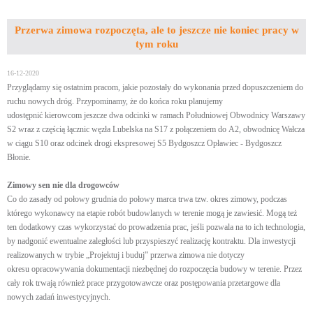
Przerwa zimowa rozpoczęta, ale to jeszcze nie koniec pracy w
tym roku
16-12-2020
Przyglądamy się ostatnim pracom, jakie pozostały do wykonania przed dopuszczeniem do
ruchu nowych dróg. Przypominamy, że do końca roku planujemy
udostępnić kierowcom jeszcze dwa odcinki w ramach Południowej Obwodnicy Warszawy
S2 wraz z częścią łącznic węzła Lubelska na S17 z połączeniem do A2, obwodnicę Wałcza
w ciągu S10 oraz odcinek drogi ekspresowej S5 Bydgoszcz Opławiec - Bydgoszcz
Błonie.
Zimowy sen nie dla drogowców
Co do zasady od połowy grudnia do połowy marca trwa tzw. okres zimowy, podczas
którego wykonawcy na etapie robót budowlanych w terenie mogą je zawiesić. Mogą też
ten dodatkowy czas wykorzystać do prowadzenia prac, jeśli pozwala na to ich technologia,
by nadgonić ewentualne zaległości lub przyspieszyć realizację kontraktu. Dla inwestycji
realizowanych w trybie „Projektuj i buduj” przerwa zimowa nie dotyczy
okresu opracowywania dokumentacji niezbędnej do rozpoczęcia budowy w terenie. Przez
cały rok trwają również prace przygotowawcze oraz postępowania przetargowe dla
nowych zadań inwestycyjnych.