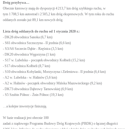
Dróg przybywa…
Obecnie kierowcy mają do dyspozycji 4 213,7 km dróg szybkiego ruchu, w
tym 1 708,5 km autostrad i 2 505,2 km dróg ekspresowych. W tym roku do ruchu
oddanych zostało już 89,1 km nowych dróg.
Lista dróg oddanych do ruchu od 1 stycznia 2020 r.:
- DK28 obwodnica Sanoka (6,7 km)
- S61 obwodnica Szczuczyna - II jezdnia (6,6 km)
- S3/A6 Szczecin Dąbie - Rzęśnica (3,5 km)
- DK20 obwodnica Węgorzyna (1 km)
- S17 w. Lubelska – początek obwodnicy Kołbieli (15,2 km)
- S17 obwodnica Kołbieli (8,7 km)
- S10 obwodnica Kobylanki, Morzyczyna i Zieleniowa - II jezdnia (6,4 km)
- A2 w. Lubelska - w. Halinów (5,6 km)
- A2 w. Halinów - początek obwodnicy Mińska Mazowieckiego (9,2 km)
- DK73 obwodnica Dąbrowy Tarnowskiej (6,9 km)
- S5 Szubin Północ - Żnin Północ (19,3 km)
…a kolejne inwestycje finiszują.
W fazie realizacji jest obecnie 100
zadań z rządowego Programu Budowy Dróg Krajowych (PBDK) o łącznej długości