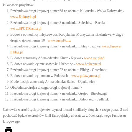
kilkanaście projektów:
Przebudowa drogi krajowej numer 68 na odcinku Kukuryki - Wólka Dobryńska -
www.Kukuryki.pl
Przebudowa drogi krajowej numer 3 na odcinku Sulechów - Racula -
www.SPOT.Racula.pl
Budowa obwodnicy miejscowości Kobylanka, Morzyczyna i Zieleniewa w ciągu
drogi krajowej numer 10 -
www.iue.pl/kmz
Przebudowa drogi krajowej numer 7 na odcinku Elbląg - Jazowa
www.Jazowa-
Elblag.pl
Budowa autostrady A6 na odcinku Klucz - Kijewo -
www.iue.pl/a6
Budowa obwodnicy miejscowości Hrebenne –
www.hrebenne.pl
Przebudowa drogi krajowej numer 22 na odcinku Elbląg - Grzechotki
Budowa obwodnicy i mostu w Puławach –
www.pulawymost.pl
Modernizacja autostrady A4 na odcinku Balice - Opatkowice
Obwodnica Grójca w ciągu drogi krajowej numer 7
Przebudowa drogi krajowej numer 7 na odcinku Grójec - Białobrzegi
Przebudowa drogi krajowej numer 7 na odcinku Białobrzegi - Jedlińsk
Całkowita wartość tych projektów wynosi niemal 3 miliardy złotych, z czego ponad 2 mld
pochodzić będzie ze środków Unii Europejskiej, a reszta ze źródeł Krajowego Funduszu
Drogowego.