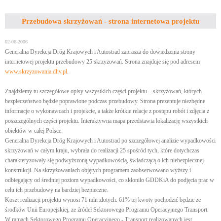
Przebudowa skrzyżowań - strona internetowa projektu
02-06-2006
Generalna Dyrekcja Dróg Krajowych i Autostrad zaprasza do dowiedzenia strony
internetowej projektu przebudowy 25 skrzyżowań. Strona znajduje się pod adresem
www.skrzyzowania.dhv.pl
.
Znajdziemy tu szczegółowe opisy wszystkich części projektu – skrzyżowań, których
bezpieczeństwo będzie poprawione podczas przebudowy. Strona prezentuje niezbędne
informacje o wykonawcach i projekcie, a także krótkie relacje z postępu robót i zdjęcia z
poszczególnych części projektu. Interaktywna mapa przedstawia lokalizację wszystkich
obiektów w całej Polsce.
Generalna Dyrekcja Dróg Krajowych i Autostrad po szczegółowej analizie wypadkowości
skrzyżowań w całym kraju, wybrała do realizacji 25 spośród tych, które dotychczas
charakteryzowały się podwyższoną wypadkowością, świadczącą o ich niebezpiecznej
konstrukcji. Na skrzyżowaniach objętych programem zaobserwowano wyższy i
odbiegający od średniej poziom wypadkowości, co skłoniło GDDKiA do podjęcia prac w
celu ich przebudowy na bardziej bezpieczne.
Koszt realizacji projektu wynosi 71 mln złotych. 61% tej kwoty pochodzić będzie ze
środków Unii Europejskiej, ze źródeł Sektorowego Programu Operacyjnego Transport.
W ramach Sektorowego Programu Operacyjnego - Transport realizowanych jest