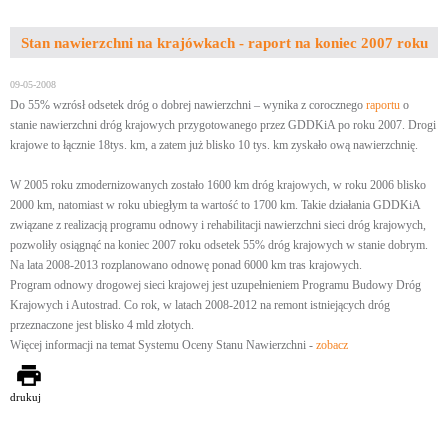
Stan nawierzchni na krajówkach - raport na koniec 2007 roku
09-05-2008
Do 55% wzrósł odsetek dróg o dobrej nawierzchni – wynika z corocznego
raportu
o
stanie nawierzchni dróg krajowych przygotowanego przez GDDKiA po roku 2007. Drogi
krajowe to łącznie 18tys. km, a zatem już blisko 10 tys. km zyskało ową nawierzchnię.
W 2005 roku zmodernizowanych zostało 1600 km dróg krajowych, w roku 2006 blisko
2000 km, natomiast w roku ubiegłym ta wartość to 1700 km. Takie działania GDDKiA
związane z realizacją programu odnowy i rehabilitacji nawierzchni sieci dróg krajowych,
pozwoliły osiągnąć na koniec 2007 roku odsetek 55% dróg krajowych w stanie dobrym.
Na lata 2008-2013 rozplanowano odnowę ponad 6000 km tras krajowych.
Program odnowy drogowej sieci krajowej jest uzupełnieniem Programu Budowy Dróg
Krajowych i Autostrad. Co rok, w latach 2008-2012 na remont istniejących dróg
przeznaczone jest blisko 4 mld złotych.
Więcej informacji na temat Systemu Oceny Stanu Nawierzchni -
zobacz
drukuj