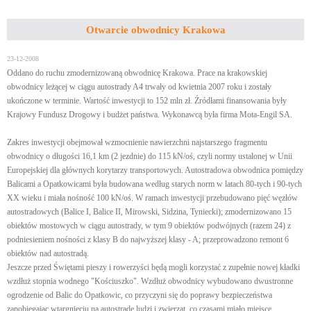
Otwarcie obwodnicy Krakowa
23-12-2008
Oddano do ruchu zmodernizowaną obwodnicę Krakowa. Prace na krakowskiej
obwodnicy leżącej w ciągu autostrady A4 trwały od kwietnia 2007 roku i zostały
ukończone w terminie. Wartość inwestycji to 152 mln zł. Źródłami finansowania były
Krajowy Fundusz Drogowy i budżet państwa. Wykonawcą była firma Mota-Engil SA.
Zakres inwestycji obejmował wzmocnienie nawierzchni najstarszego fragmentu
obwodnicy o długości 16,1 km (2 jezdnie) do 115 kN/oś, czyli normy ustalonej w Unii
Europejskiej dla głównych korytarzy transportowych. Autostradowa obwodnica pomiędzy
Balicami a Opatkowicami była budowana według starych norm w latach 80-tych i 90-tych
XX wieku i miała nośność 100 kN/oś. W ramach inwestycji przebudowano pięć węzłów
autostradowych (Balice I, Balice II, Mirowski, Sidzina, Tyniecki); zmodernizowano 15
obiektów mostowych w ciągu autostrady, w tym 9 obiektów podwójnych (razem 24) z
podniesieniem nośności z klasy B do najwyższej klasy - A; przeprowadzono remont 6
obiektów nad autostradą.
Jeszcze przed Świętami pieszy i rowerzyści będą mogli korzystać z zupełnie nowej kładki
wzdłuż stopnia wodnego "Kościuszko". Wzdłuż obwodnicy wybudowano dwustronne
ogrodzenie od Balic do Opatkowic, co przyczyni się do poprawy bezpieczeństwa
zapobiegając wtargnięciu na autostradę ludzi i zwierząt, co czasami miało miejsce.