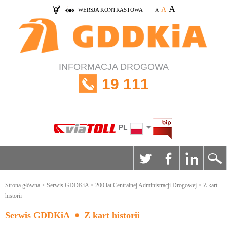
A
A
WERSJA KONTRASTOWA
A
INFORMACJA DROGOWA
19 111
PL
Strona główna
>
Serwis GDDKiA
>
200 lat Centralnej Administracji Drogowej
> Z kart
historii
Serwis GDDKiA
Z kart historii