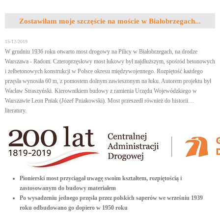
Zostawiłam moje szczęście na moście w Białobrzegach...
15-12-2019
W grudniu 1936 roku otwarto most drogowy na Pilicy w Białobrzegach, na drodze
Warszawa - Radom. Czteroprzęsłowy most łukowy był najdłuższym, spośród betonowych
i żelbetonowych konstrukcji w Polsce okresu międzywojennego. Rozpiętość każdego
przęsła wynosiła 60 m, z pomostem dolnym zawieszonym na łuku. Autorem projektu był
Wacław Straszyński. Kierownikiem budowy z ramienia Urzędu Wojewódzkiego w
Warszawie Leon Pniak (Józef Pniakowski). Most przeszedł również do historii…
literatury.
Pionierski most przyciągał uwagę swoim kształtem, rozpiętością i
zastosowanym do budowy materiałem
Po wysadzeniu jednego przęsła przez polskich saperów we wrześniu 1939
roku odbudowano go dopiero w 1950 roku