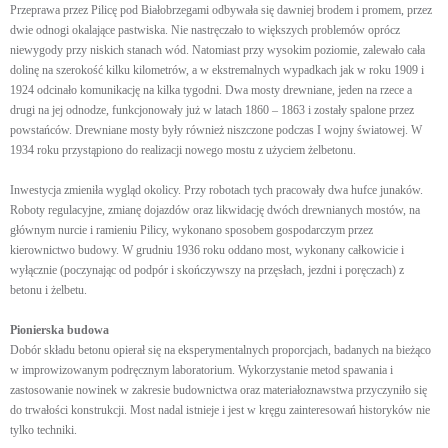
Przeprawa przez Pilicę pod Białobrzegami odbywała się dawniej brodem i promem, przez
dwie odnogi okalające pastwiska. Nie nastręczało to większych problemów oprócz
niewygody przy niskich stanach wód. Natomiast przy wysokim poziomie, zalewało cała
dolinę na szerokość kilku kilometrów, a w ekstremalnych wypadkach jak w roku 1909 i
1924 odcinało komunikację na kilka tygodni. Dwa mosty drewniane, jeden na rzece a
drugi na jej odnodze, funkcjonowały już w latach 1860 – 1863 i zostały spalone przez
powstańców. Drewniane mosty były również niszczone podczas I wojny światowej. W
1934 roku przystąpiono do realizacji nowego mostu z użyciem żelbetonu.
Inwestycja zmieniła wygląd okolicy. Przy robotach tych pracowały dwa hufce junaków.
Roboty regulacyjne, zmianę dojazdów oraz likwidację dwóch drewnianych mostów, na
głównym nurcie i ramieniu Pilicy, wykonano sposobem gospodarczym przez
kierownictwo budowy. W grudniu 1936 roku oddano most, wykonany całkowicie i
wyłącznie (poczynając od podpór i skończywszy na przęsłach, jezdni i poręczach) z
betonu i żelbetu.
Pionierska budowa
Dobór składu betonu opierał się na eksperymentalnych proporcjach, badanych na bieżąco
w improwizowanym podręcznym laboratorium. Wykorzystanie metod spawania i
zastosowanie nowinek w zakresie budownictwa oraz materiałoznawstwa przyczyniło się
do trwałości konstrukcji. Most nadal istnieje i jest w kręgu zainteresowań historyków nie
tylko techniki.