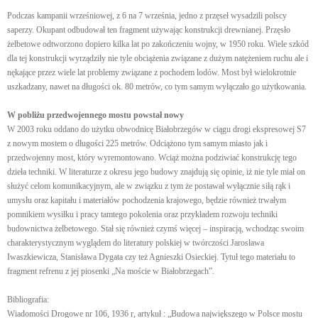
Podczas kampanii wrześniowej, z 6 na 7 września, jedno z przęseł wysadzili polscy
saperzy. Okupant odbudował ten fragment używając konstrukcji drewnianej. Przęsło
żelbetowe odtworzono dopiero kilka lat po zakończeniu wojny, w 1950 roku. Wiele szkód
dla tej konstrukcji wyrządziły nie tyle obciążenia związane z dużym natężeniem ruchu ale i
nękające przez wiele lat problemy związane z pochodem lodów. Most był wielokrotnie
uszkadzany, nawet na długości ok. 80 metrów, co tym samym wyłączało go użytkowania.
W pobliżu przedwojennego mostu powstał nowy
W 2003 roku oddano do użytku obwodnicę Białobrzegów w ciągu drogi ekspresowej S7
z nowym mostem o długości 225 metrów. Odciążono tym samym miasto jak i
przedwojenny most, który wyremontowano. Wciąż można podziwiać konstrukcję tego
dzieła techniki. W literaturze z okresu jego budowy znajdują się opinie, iż nie tyle miał on
służyć celom komunikacyjnym, ale w związku z tym że postawał wyłącznie siłą rąk i
umysłu oraz kapitału i materiałów pochodzenia krajowego, będzie również trwałym
pomnikiem wysiłku i pracy tamtego pokolenia oraz przykładem rozwoju techniki
budownictwa żelbetowego. Stał się również czymś więcej – inspiracją, wchodząc swoim
charakterystycznym wyglądem do literatury polskiej w twórczości Jarosława
Iwaszkiewicza, Stanisława Dygata czy też Agnieszki Osieckiej. Tytuł tego materiału to
fragment refrenu z jej piosenki „Na moście w Białobrzegach”.
Bibliografia:
Wiadomości Drogowe nr 106, 1936 r, artykuł : „Budowa największego w Polsce mostu