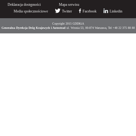
Deklaracja dostępności
Mapa serwisu
Media społecznościowe
Twitter
Facebook
Linkedin
Copyright 2015 GDDKiA
Generalna Dyrekcja Dróg Krajowych i Autostrad
ul. Wronia 53, 00-874 Warszawa, Tel +48 22 375 88 88