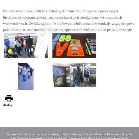
Na wystawie z okazji 200 lat Centralnej Administracji Drogowej oprócz części
historycznej pokazane zostały najnowsze inwestycje zrealizowane we wszystkich
województwach. Zwiedzających nie brakowało. Duże uznanie wzbudzały węzły drogowe
pobudowane na autostradach i drogach ekspresowych widoczne z lotu ptaka oraz mosty.
drukuj
W ramach naszej witryny stosujemy pliki cookies w celu świadczenia Państwu usług na
najwyższym poziomie, w tym w sposób dostosowany do indywidulanych potrzeb.