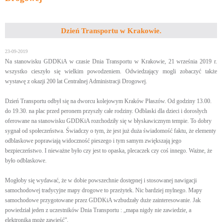
Dzień Transportu w Krakowie.
23-09-2019
Na stanowisku GDDKiA w czasie Dnia Transportu w Krakowie, 21 września 2019 r.
wszystko cieszyło się wielkim powodzeniem. Odwiedzający mogli zobaczyć także
wystawę z okazji 200 lat Centralnej Administracji Drogowej.
Dzień Transportu odbył się na dworcu kolejowym Kraków Płaszów. Od godziny 13.00.
do 19.30. na plac przed peronem przyszły całe rodziny. Odblaski dla dzieci i dorosłych
oferowane na stanowisku GDDKiA rozchodziły się w błyskawicznym tempie. To dobry
sygnał od społeczeństwa. Świadczy o tym, że jest już duża świadomość faktu, że elementy
odblaskowe poprawiają widoczność pieszego i tym samym zwiększają jego
bezpieczeństwo. I nieważne było czy jest to opaska, plecaczek czy coś innego. Ważne, że
było odblaskowe.
Mogłoby się wydawać, że w dobie powszechnie dostępnej i stosowanej nawigacji
samochodowej tradycyjne mapy drogowe to przeżytek. Nic bardziej mylnego. Mapy
samochodowe przygotowane przez GDDKiA wzbudzały duże zainteresowanie. Jak
powiedział jeden z uczestników Dnia Transportu : „mapa nigdy nie zawiedzie, a
elektronika może zawieść”.