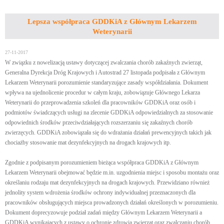
Lepsza współpraca GDDKiA z Głównym Lekarzem
Weterynarii
27-11-2017
W związku z nowelizacją ustawy dotyczącej zwalczania chorób zakaźnych zwierząt,
Generalna Dyrekcja Dróg Krajowych i Autostrad 27 listopada podpisała z Głównym
Lekarzem Weterynarii porozumienie standaryzujące zasady współdziałania. Dokument
wpływa na ujednolicenie procedur w całym kraju, zobowiązuje Głównego Lekarza
Weterynarii do przeprowadzenia szkoleń dla pracowników GDDKiA oraz osób i
podmiotów świadczących usługi na zlecenie GDDKiA odpowiedzialnych za stosowanie
odpowiednich środków przeciwdziałających rozszerzaniu się zakaźnych chorób
zwierzęcych. GDDKiA zobowiązała się do wdrażania działań prewencyjnych takich jak
chociażby stosowanie mat dezynfekcyjnych na drogach krajowych itp.
Zgodnie z podpisanym porozumieniem bieżąca współpraca GDDKiA z Głównym
Lekarzem Weterynarii obejmować będzie m.in. uzgodnienia miejsc i sposobu montażu oraz
określaniu rodzaju mat dezynfekcyjnych na drogach krajowych. Przewidziano również
jednolity system wdrożenia środków ochrony indywidualnej przeznaczonych dla
pracowników obsługujących miejsca prowadzonych działań określonych w porozumieniu.
Dokument doprecyzowuje podział zadań między Głównym Lekarzem Weterynarii a
GDDKiA wynikających z ustawy o ochronie zdrowia zwierząt oraz zwalczaniu chorób