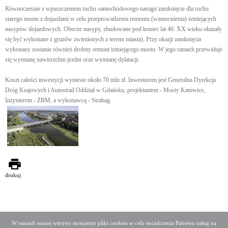
Równocześnie z wpuszczeniem ruchu samochodowego nastąpi zamknięcie dla ruchu
starego mostu z dojazdami w celu przeprowadzenia remontu (wzmocnienia) istniejących
nasypów dojazdowych. Obecne nasypy, zbudowane pod koniec lat 40. XX wieku okazały
się być wykonane z gruzów zwiezionych z terenu miasta). Przy okazji zamknięcia
wykonany zostanie również drobny remont istniejącego mostu. W jego ramach przewiduje
się wymianę nawierzchni jezdni oraz wymianę dylatacji.
Koszt całości inwestycji wyniesie około 70 mln zł. Inwestorem jest Generalna Dyrekcja
Dróg Krajowych i Autostrad Oddział w Gdańsku, projektantem - Mosty Katowice,
Inżynierem - ZBM, a wykonawcą - Strabag.
drukuj
W ramach naszej witryny stosujemy pliki cookies w celu świadczenia Państwu usług na