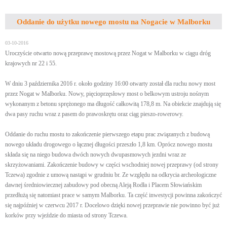
Oddanie do użytku nowego mostu na Nogacie w Malborku
03-10-2016
Uroczyście otwarto nową przeprawę mostową przez Nogat w Malborku w ciągu dróg
krajowych nr 22 i 55.
W dniu 3 października 2016 r. około godziny 16:00 otwarty został dla ruchu nowy most
przez Nogat w Malborku. Nowy, pięcioprzęsłowy most o belkowym ustroju nośnym
wykonanym z betonu sprężonego ma długość całkowitą 178,8 m. Na obiekcie znajdują się
dwa pasy ruchu wraz z pasem do prawoskrętu oraz ciąg pieszo-rowerowy.
Oddanie do ruchu mostu to zakończenie pierwszego etapu prac związanych z budową
nowego układu drogowego o łącznej długości przeszło 1,8 km. Oprócz nowego mostu
składa się na niego budowa dwóch nowych dwupasmowych jezdni wraz ze
skrzyżowaniami. Zakończenie budowy w części wschodniej nowej przeprawy (od strony
Tczewa) zgodnie z umową nastąpi w grudniu br. Ze względu na odkrycia archeologiczne
dawnej średniowiecznej zabudowy pod obecną Aleją Rodła i Placem Słowiańskim
przedłużą się natomiast prace w samym Malborku. Ta część inwestycji powinna zakończyć
się najpóźniej w czerwcu 2017 r. Docelowo dzięki nowej przeprawie nie powinno być już
korków przy wjeździe do miasta od strony Tczewa.