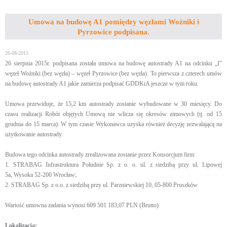
Umowa na budowę A1 pomiędzy węzłami Woźniki i
Pyrzowice podpisana.
26-08-2015
26 sierpnia 2015r. podpisana została umowa na budowę autostrady A1 na odcinku „I”
węzeł Woźniki (bez węzła) – węzeł Pyrzowice (bez węzła). To pierwsza z czterech umów
na budowę autostrady A1 jakie zamierza podpisać GDDKiA jeszcze w tym roku.
Umowa przewiduje, że 15,2 km autostrady zostanie wybudowane w 30 miesięcy. Do
czasu realizacji Robót objętych Umową nie wlicza się okresów zimowych (tj. od 15
grudnia do 15 marca). W tym czasie Wykonawca uzyska również decyzję zezwalającą na
użytkowanie autostrady.
Budowa tego odcinka autostrady zrealizowana zostanie przez Konsorcjum firm:
1. STRABAG Infrastruktura Południe Sp. z o. o. ul. z siedzibą przy ul. Lipowej
5a,
Wysoka 52-200 Wrocław;
2. STRABAG Sp. z o.o. z siedzibą przy ul. Parzniewskiej 10, 05-800 Pruszków
Wartość umowna zadania wynosi 609 501 183,07 PLN (Brutto)
Lokalizacja: