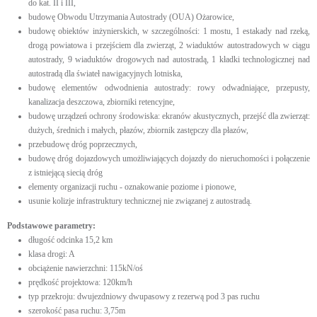
do kat. II i III,
budowę Obwodu Utrzymania Autostrady (OUA) Ożarowice,
budowę obiektów inżynierskich, w szczególności: 1 mostu, 1 estakady nad rzeką,
drogą powiatowa i przejściem dla zwierząt, 2 wiaduktów autostradowych w ciągu
autostrady, 9 wiaduktów drogowych nad autostradą, 1 kładki technologicznej nad
autostradą dla świateł nawigacyjnych lotniska,
budowę elementów odwodnienia autostrady: rowy odwadniające, przepusty,
kanalizacja deszczowa, zbiorniki retencyjne,
budowę urządzeń ochrony środowiska: ekranów akustycznych, przejść dla zwierząt:
dużych, średnich i małych, płazów, zbiornik zastępczy dla płazów,
przebudowę dróg poprzecznych,
budowę dróg dojazdowych umożliwiających dojazdy do nieruchomości i połączenie
z istniejącą siecią dróg
elementy organizacji ruchu - oznakowanie poziome i pionowe,
usunie kolizje infrastruktury technicznej nie związanej z autostradą.
Podstawowe parametry:
długość odcinka 15,2 km
klasa drogi: A
obciążenie nawierzchni: 115kN/oś
prędkość projektowa: 120km/h
typ przekroju: dwujezdniowy dwupasowy z rezerwą pod 3 pas ruchu
szerokość pasa ruchu: 3,75m