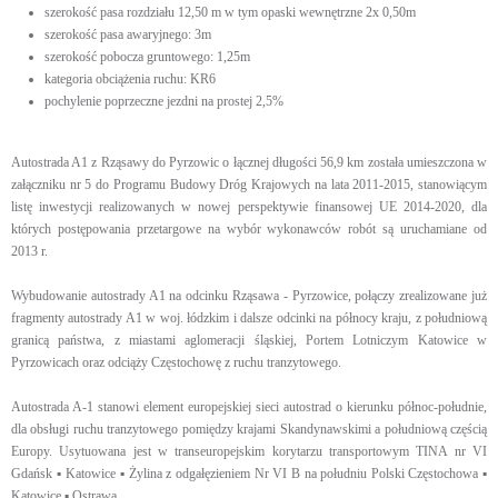
szerokość pasa rozdziału 12,50 m w tym opaski wewnętrzne 2x 0,50m
szerokość pasa awaryjnego: 3m
szerokość pobocza gruntowego: 1,25m
kategoria obciążenia ruchu: KR6
pochylenie poprzeczne jezdni na prostej 2,5%
Autostrada A1 z Rząsawy do Pyrzowic o łącznej długości 56,9 km została umieszczona w
załączniku nr 5 do Programu Budowy Dróg Krajowych na lata 2011-2015, stanowiącym
listę inwestycji realizowanych w nowej perspektywie finansowej UE 2014-2020, dla
których postępowania przetargowe na wybór wykonawców robót są uruchamiane od
2013 r.
Wybudowanie autostrady A1 na odcinku Rząsawa - Pyrzowice, połączy zrealizowane już
fragmenty autostrady A1 w woj. łódzkim i dalsze odcinki na północy kraju, z południową
granicą państwa, z miastami aglomeracji śląskiej, Portem Lotniczym Katowice w
Pyrzowicach oraz odciąży Częstochowę z ruchu tranzytowego.
Autostrada A-1 stanowi element europejskiej sieci autostrad o kierunku północ-południe,
dla obsługi ruchu tranzytowego pomiędzy krajami Skandynawskimi a południową częścią
Europy. Usytuowana jest w transeuropejskim korytarzu transportowym TINA nr VI
Gdańsk ▪ Katowice ▪ Żylina z odgałęzieniem Nr VI B na południu Polski Częstochowa ▪
Katowice ▪ Ostrawa.