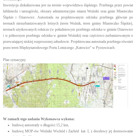
Inwestycja zlokalizowana jest na terenie województwa śląskiego. Przebiega przez powiat
lubliniecki i tarnogórski, obszary administracyjne miasta Woźniki oraz gmin Miasteczko
Śląskie i Ożarowice.
Autostrada na projektowanym odcinku przebiega głównie po
terenach niezurbanizowanych leśnych (teren Woźnik, teren gminy Miasteczko Śląskie),
terenach użytkowanych rolniczo (w południowym przebiegu odcinka w gminie Ożarowice
i w północnym przebiegu odcinka w gminie Woźniki) oraz częściowo zurbanizowanym o
przeważającej niskiej rozproszonej zabudowie. Projektowana autostrada przebiega również
przez teren Międzynarodowego Portu Lotniczego „Katowice” w Pyrzowicach.
Plan sytuacyjny.
W ramach tego zadania Wykonawca wykona:
budowę autostrady o długości 15,2 km,
budowę MOP-ów Woźniki Wschód i Zachód kat. I, z docelowy jej dostosowanie