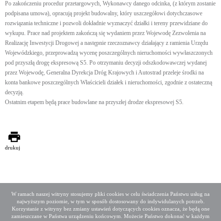
Po zakończeniu procedur przetargowych, Wykonawcy danego odcinka, (z którym zostanie
podpisana umowa), opracują projekt budowalny, który uszczegółowi dotychczasowe
rozwiązania techniczne i pozwoli dokładnie wyznaczyć działki i tereny przewidziane do
wykupu. Prace nad projektem zakończą się wydaniem przez Wojewodę Zezwolenia na
Realizację Inwestycji Drogowej a następnie rzeczoznawcy działający z ramienia Urzędu
Wojewódzkiego, przeprowadzą wycenę poszczególnych nieruchomości wywłaszczonych
pod przyszłą drogę ekspresową S5. Po otrzymaniu decyzji odszkodowawczej wydanej
przez Wojewodę, Generalna Dyrekcja Dróg Krajowych i Autostrad przeleje środki na
konta bankowe poszczególnych Właścicieli działek i nieruchomości, zgodnie z ostateczną
decyzją.
Ostatnim etapem będą prace budowlane na przyszłej drodze ekspresowej S5.
drukuj
W ramach naszej witryny stosujemy pliki cookies w celu świadczenia Państwu usług na
najwyższym poziomie, w tym w sposób dostosowany do indywidulanych potrzeb.
Deklaracja dostępności
Mapa serwisu
Korzystanie z witryny bez zmiany ustawień dotyczących cookies oznacza, że będą one
Media społecznościowe
Twitter
Facebook
Linkedin
zamieszczane w Państwa urządzeniu końcowym. Możecie Państwo dokonać w każdym