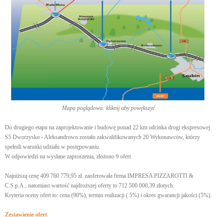
Mapa poglądowa: kliknij aby powększyć
Do drugiego etapu na zaprojektowanie i budowę ponad 22 km odcinka drogi ekspresowej
S5 Dworzysko - Aleksandrowo zostało zakwalifikowanych 20 Wykonawców, którzy
spełnili warunki udziału w postępowaniu.
W odpowiedzi na wysłane zaproszenia, złożono 9 ofert.
Najniższą cenę 409 760 779,95 zł. zaoferowała firma IMPRESA PIZZAROTTI &
C.S.p.A., natomiast wartość najdroższej oferty to 712 500 000,39 złotych.
Kryteria oceny ofert to: cena (90%), termin realizacji ( 5%) i okres gwarancji jakości (5%).
Zestawienie ofert