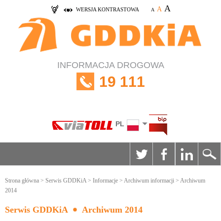
A
A
WERSJA KONTRASTOWA
A
INFORMACJA DROGOWA
19 111
PL
Strona główna
>
Serwis GDDKiA
>
Informacje
>
Archiwum informacji
> Archiwum
2014
Serwis GDDKiA
Archiwum 2014