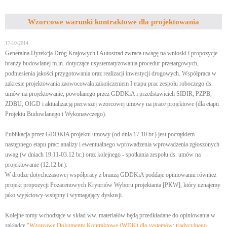
Wzorcowe warunki kontraktowe dla projektowania
17-10-2014
Generalna Dyrekcja Dróg Krajowych i Autostrad zwraca uwagę na wnioski i propozycje
branży budowlanej m.in. dotyczące usystematyzowania procedur przetargowych,
podniesienia jakości przygotowania oraz realizacji inwestycji drogowych. Współpraca w
zakresie projektowania zaowocowała zakończeniem I etapu prac zespołu roboczego ds.
umów na projektowanie, powołanego przez GDDKiA i przedstawicieli SIDIR, PZPB,
ZDBU, OIGD i aktualizacją pierwszej wzorcowej umowy na prace projektowe (dla etapu
Projektu Budowlanego i Wykonawczego).
Publikacja przez GDDKiA projektu umowy (od dnia 17.10 br.) jest początkiem
następnego etapu prac: analizy i ewentualnego wprowadzenia wprowadzenia zgłoszonych
uwag (w dniach 19.11-03.12 br.) oraz kolejnego - spotkania zespołu ds. umów na
projektowanie (12.12 br.).
W drodze dotychczasowej współpracy z branżą GDDKiA poddaje opiniowaniu również
projekt propozycji Pozacenowych Kryteriów Wyboru projektanta [PKW], który uznajemy
jako wyjściowy-wstępny i wymagający dyskusji.
Kolejne tomy wchodzące w skład ww. materiałów będą przedkładane do opiniowania w
zakładce
"Wzorcowe Dokumenty Kontraktowe (WDK) dla systemów: tradycyjnego,