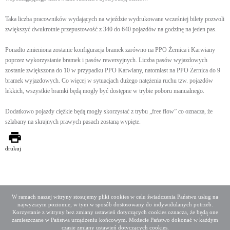
Taka liczba pracowników wydających na wjeździe wydrukowane wcześniej bilety pozwoli
zwiększyć dwukrotnie przepustowość z 340 do 640 pojazdów na godzinę na jeden pas.
Ponadto zmieniona zostanie konfiguracja bramek zarówno na PPO Żernica i Karwiany
poprzez wykorzystanie bramek i pasów rewersyjnych. Liczba pasów wyjazdowych
zostanie zwiększona do 10 w przypadku PPO Karwiany, natomiast na PPO Żernica do 9
bramek wyjazdowych. Co więcej w sytuacjach dużego natężenia ruchu tzw. pojazdów
lekkich, wszystkie bramki będą mogły być dostępne w trybie poboru manualnego.
Dodatkowo pojazdy ciężkie będą mogły skorzystać z trybu „free flow” co oznacza, że
szlabany na skrajnych prawych pasach zostaną wypięte.
drukuj
W ramach naszej witryny stosujemy pliki cookies w celu świadczenia Państwu usług na
najwyższym poziomie, w tym w sposób dostosowany do indywidulanych potrzeb.
Deklaracja dostępności
Mapa serwisu
Korzystanie z witryny bez zmiany ustawień dotyczących cookies oznacza, że będą one
Media społecznościowe
Twitter
Facebook
Linkedin
zamieszczane w Państwa urządzeniu końcowym. Możecie Państwo dokonać w każdym
czasie zmiany ustawień dotyczących cookies.