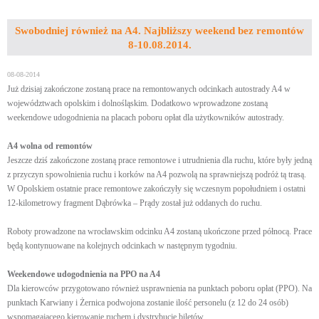
Swobodniej również na A4. Najbliższy weekend bez remontów
8-10.08.2014.
08-08-2014
Już dzisiaj zakończone zostaną prace na remontowanych odcinkach autostrady A4 w
województwach opolskim i dolnośląskim. Dodatkowo wprowadzone zostaną
weekendowe udogodnienia na placach poboru opłat dla użytkowników autostrady.
A4 wolna od remontów
Jeszcze dziś zakończone zostaną prace remontowe i utrudnienia dla ruchu, które były jedną
z przyczyn spowolnienia ruchu i korków na A4 pozwolą na sprawniejszą podróż tą trasą.
W Opolskiem ostatnie prace remontowe zakończyły się wczesnym popołudniem i ostatni
12-kilometrowy fragment Dąbrówka – Prądy został już oddanych do ruchu.
Roboty prowadzone na wrocławskim odcinku A4 zostaną ukończone przed północą. Prace
będą kontynuowane na kolejnych odcinkach w następnym tygodniu.
Weekendowe udogodnienia na PPO na A4
Dla kierowców przygotowano również usprawnienia na punktach poboru opłat (PPO). Na
punktach Karwiany i Żernica podwojona zostanie ilość personelu (z 12 do 24 osób)
wspomagającego kierowanie ruchem i dystrybucję biletów.