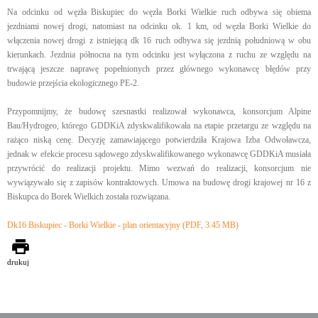
Na odcinku od węzła Biskupiec do węzła Borki Wielkie ruch odbywa się obiema
jezdniami nowej drogi, natomiast na odcinku ok. 1 km, od węzła Borki Wielkie do
włączenia nowej drogi z istniejącą dk 16 ruch odbywa się jezdnią południową w obu
kierunkach. Jezdnia północna na tym odcinku jest wyłączona z ruchu ze względu na
trwającą jeszcze naprawę popełnionych przez głównego wykonawcę błędów przy
budowie przejścia ekologicznego PE-2.
Przypomnijmy, że budowę szesnastki realizował wykonawca, konsorcjum Alpine
Bau/Hydrogeo, którego GDDKiA zdyskwalifikowała na etapie przetargu ze względu na
rażąco niską cenę. Decyzję zamawiającego potwierdziła Krajowa Izba Odwoławcza,
jednak w efekcie procesu sądowego zdyskwalifikowanego wykonawcę GDDKiA musiała
przywrócić do realizacji projektu. Mimo wezwań do realizacji, konsorcjum nie
wywiązywało się z zapisów kontraktowych. Umowa na budowę drogi krajowej nr 16 z
Biskupca do Borek Wielkich została rozwiązana.
Dk16 Biskupiec - Borki Wielkie - plan orientacyjny (PDF, 3.45 MB)
drukuj