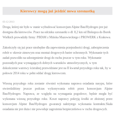
Kierowcy mogą już jeździć nowa szesnastką
03-12-2013
Droga, której nie było w stanie wybudować konsorcjum Alpine Bau/Hydrogeo jest już
dostępna dla kierowców. Prace na odcinku szesnastki o dł. 8,2 km od Biskupca do Borek
Wielkich prowadziły firmy: PBDiM z Mińska Mazowieckiego i PROWERK z Krakowa.
Zakończyły się już prace niezbędne dla zapewnienia przejezdności drogi, zabezpieczenia
robót w okresie zimowym oraz montaż drogowych barier ochronnych. Wykonanie tych
zadań pozwoliło na udostępnienie drogi do ruchu jeszcze w tym roku. Wykonanie
pozostałych prac wymagających dobrych warunków atmosferycznych, w tym
dokończenie warstwy ścieralnej przewidziane jest na II kwartał przyszłego roku tak, by w
połowie 2014 roku w pełni oddać drogę kierowcom.
Wiosną przyszłego roku zostanie również wykonana naprawa osiadania nasypu, które
stwierdziliśmy jeszcze podczas wykonywania robót przez konsorcjum Alpine
Bau/Hydrogeo. Naprawa, ze względu na wymagania pogodowe, będzie mogła być
wykonana wiosną przyszłego roku. Koszt naprawy pokryją środki ze złożonej przez
konsorcjum Alpine Bau/Hydrogeo gwarancji należytego wykonania kontraktu.Skala
osiadania nie jest duża i nie powoduje zagrożenia bezpieczeństwa w ruchu drogowych.