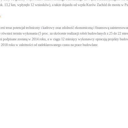
k. 13,2 km, wpłynęło 12 wniosków), a także dojazdu od węzła Kurów Zachód do mostu w Pu
w
eni teraz potencjał techniczny i kadrowy oraz zdolność ekonomiczną i finansową zainteresow
le również termin wykonania (5 proc. za skrócenie realizacji robót budowlanych z 25 do 22 miesi
odpisane zostaną w 2014 roku, a w ciągu 12 miesięcy wykonawcy opracują projekty budowlan
 2018 roku w zależności od zadeklarowanego czasu na prace budowlane.