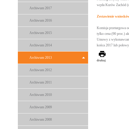
węzła Kurów Zachód (o
Archiwum 2017
Zestawienie wnioskó
Archiwum 2016
Komisja przetargowa oc
Archiwum 2015
tylko cena (90 proc.) a
Umowy z wykonawcami p
Archiwum 2014
końca 2017 lub połowy
Archiwum 2013
drukuj
Archiwum 2012
Archiwum 2011
Archiwum 2010
Archiwum 2009
Archiwum 2008