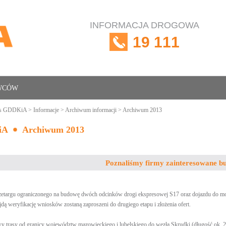
INFORMACJA DROGOWA
19 111
OWCÓW
is GDDKiA
>
Informacje
>
Archiwum informacji
> Archiwum 2013
iA
Archiwum 2013
Poznaliśmy firmy zainteresowane b
zetargu ograniczonego na budowę dwóch odcinków drogi ekspresowej S17 oraz dojazdu do 
dą weryfikację wniosków zostaną zaproszeni do drugiego etapu i złożenia ofert.
y trasy od granicy województw mazowieckiego i lubelskiego do węzła Skrudki (długość ok. 