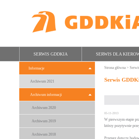
SERWIS GDDKIA
SERWIS DLA KIER
Strona główna
>
Serw
Informacje
Serwis GDDK
Archiwum 2021
Archiwum informacji
Archiwum 2020
05-11-2013
W pierwszym etapie pr
Archiwum 2019
którzy pozytywnie przej
Archiwum 2018
Przetarg dotyczy budow