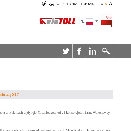
A
A
WERSJA KONTRASTOWA
A
PL
udową S17
mostu w Puławach wpłynęło 41 wniosków od 21 konsorcjów i firm. Wykonawcy,
20,2 km, wpłynęło 16 wniosków) oraz od węzła Skrudki do funkcjonującego już