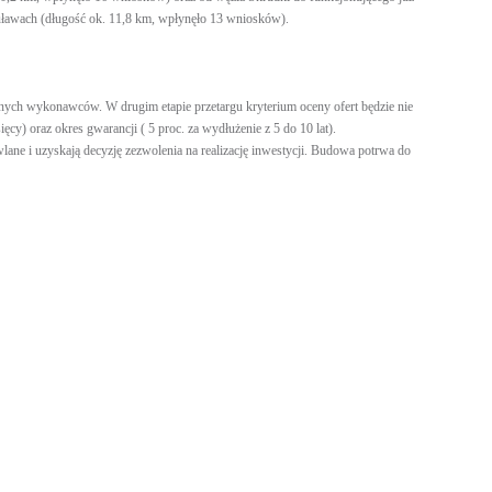
ławach (długość ok. 11,8 km, wpłynęło 13 wniosków).
anych wykonawców. W drugim etapie przetargu kryterium oceny ofert będzie nie
ęcy) oraz okres gwarancji ( 5 proc. za wydłużenie z 5 do 10 lat).
e i uzyskają decyzję zezwolenia na realizację inwestycji. Budowa potrwa do