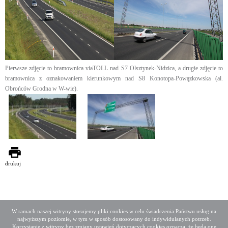
Pierwsze zdjęcie to bramownica viaTOLL nad S7 Olsztynek-Nidzica, a drugie zdjęcie to
bramownica z oznakowaniem kierunkowym nad S8 Konotopa-Powązkowska (al.
Obrońców Grodna w W-wie).
drukuj
W ramach naszej witryny stosujemy pliki cookies w celu świadczenia Państwu usług na
najwyższym poziomie, w tym w sposób dostosowany do indywidulanych potrzeb.
Deklaracja dostępności
Mapa serwisu
Korzystanie z witryny bez zmiany ustawień dotyczących cookies oznacza, że będą one