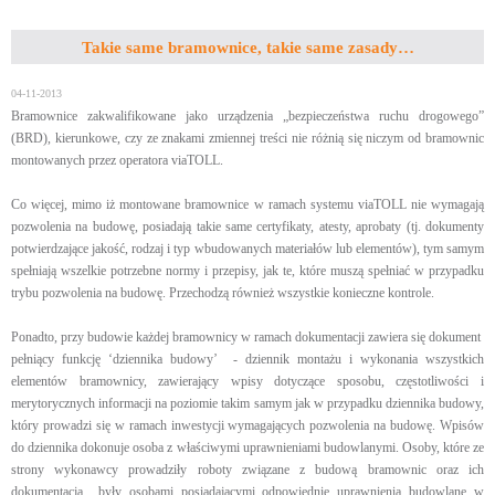
Takie same bramownice, takie same zasady…
04-11-2013
Bramownice zakwalifikowane jako urządzenia „bezpieczeństwa ruchu drogowego”
(BRD), kierunkowe, czy ze znakami zmiennej treści nie różnią się niczym od bramownic
montowanych przez operatora viaTOLL.
Co więcej, mimo iż montowane bramownice w ramach systemu viaTOLL nie wymagają
pozwolenia na budowę, posiadają takie same certyfikaty, atesty, aprobaty (tj. dokumenty
potwierdzające jakość, rodzaj i typ wbudowanych materiałów lub elementów), tym samym
spełniają wszelkie potrzebne normy i przepisy, jak te, które muszą spełniać w przypadku
trybu pozwolenia na budowę. Przechodzą również wszystkie konieczne kontrole.
Ponadto, przy budowie każdej bramownicy w ramach dokumentacji zawiera się dokument
pełniący funkcję ‘dziennika budowy’ - dziennik montażu i wykonania wszystkich
elementów bramownicy, zawierający wpisy dotyczące sposobu, częstotliwości i
merytorycznych informacji na poziomie takim samym jak w przypadku dziennika budowy,
który prowadzi się w ramach inwestycji wymagających pozwolenia na budowę. Wpisów
do dziennika dokonuje osoba z właściwymi uprawnieniami budowlanymi. Osoby, które ze
strony wykonawcy prowadziły roboty związane z budową bramownic oraz ich
dokumentacją były osobami posiadającymi odpowiednie uprawnienia budowlane w