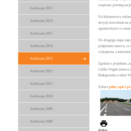
rozpisany przetarg na j
Archiwum 2017
9,4-kilometrowy odcine
Archiwum 2016
decyzji zezwolenia na r
ograniczonym co oznac
Archiwum 2015
Do drugiego etapu zapr
Archiwum 2014
podpisaniu umowy, co m
wykupiona, a nieruchom
Archiwum 2013
Zgodnie z projektem, 
Lublin Węglin (nazwa 
Archiwum 2012
Białegostoku a także W
Archiwum 2011
Zobacz
pełny opis i pr
Archiwum 2010
Archiwum 2009
Archiwum 2008
drukuj