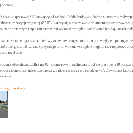
ej budowę.
k drogi ekspresowej S19 omijający od zachodu Lublin budowany będzie w systemie tradycyjn
ealizację inwestycji drogowej (ZRID), kończy się aktualizowanie dokumentacji wykonawczej i p
za, że w pierwszym etapie zainteresowani wykonawcy będą składać wnioski o dopuszczenie d
oszona zostanie ograniczona ilość wykonawców których oceniono pod względem potencjału te
oże nastąpić w III kwartale przyszłego roku, wykonawca będzie mógł od razu rozpocząć bud
ości rozebrane.
zachodnia obwodnica Lublina ma 9,4-kilometrowym odcinkiem drogi ekspresowej S19 połączy
robocza Konopnica) gdzie przetnie się z budowaną drogą wojewódzką 747. Obwodnica Lublina
arszawy.
zebieg inwestycji