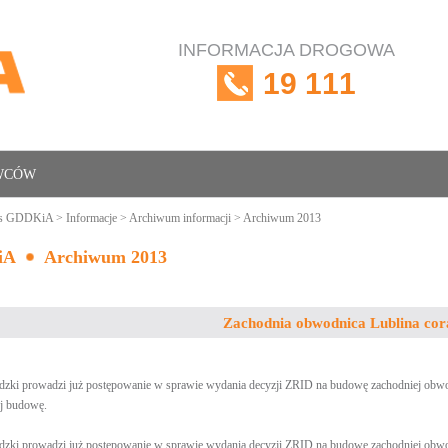
INFORMACJA DROGOWA
19 111
OWCÓW
is GDDKiA
>
Informacje
>
Archiwum informacji
> Archiwum 2013
iA
Archiwum 2013
Zachodnia obwodnica Lublina cora
zki prowadzi już postępowanie w sprawie wydania decyzji ZRID na budowę zachodniej obwodn
ej budowę.
zki prowadzi już postępowanie w sprawie wydania decyzji ZRID na budowę zachodniej obwodn