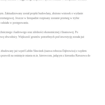
ym. Zaktualizowany został projekt budowlany, złożono wniosek o wydanie
rzetargowej. Jeszcze w listopadzie rozpisany zostanie przetarg w trybie
o udziału w postępowaniu.
chnicznego i kadrowego oraz zdolności ekonomicznej i finansowej. Po
owę obwodnicy. Większość gruntów potrzebnych pod inwestycję została już
ć zbudowany już węzeł Lublin Sławinek (nazwa robocza Dąbrowica) z węzłem
 pozwoli na ominięcie miasta m.in. kierowcom, jadącym z kierunku Rzeszowa do