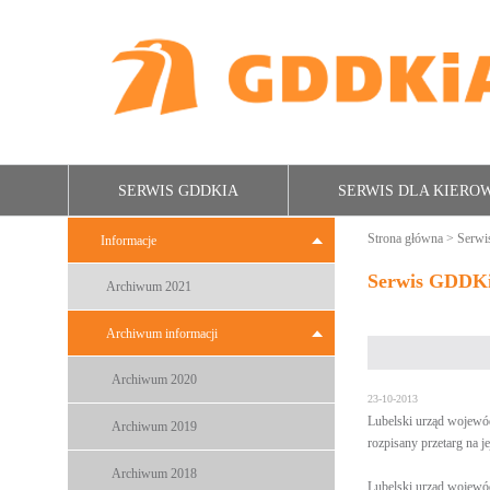
SERWIS GDDKIA
SERWIS DLA KIER
Strona główna
>
Serw
Informacje
Serwis GDDK
Archiwum 2021
Archiwum informacji
Archiwum 2020
23-10-2013
Lubelski urząd wojewód
Archiwum 2019
rozpisany przetarg na j
Archiwum 2018
Lubelski urząd wojewód