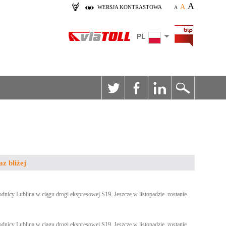
A
A
WERSJA KONTRASTOWA
A
PL
z bliżej
icy Lublina w ciągu drogi ekspresowej S19. Jeszcze w listopadzie zostanie
icy Lublina w ciągu drogi ekspresowej S19. Jeszcze w listopadzie zostanie