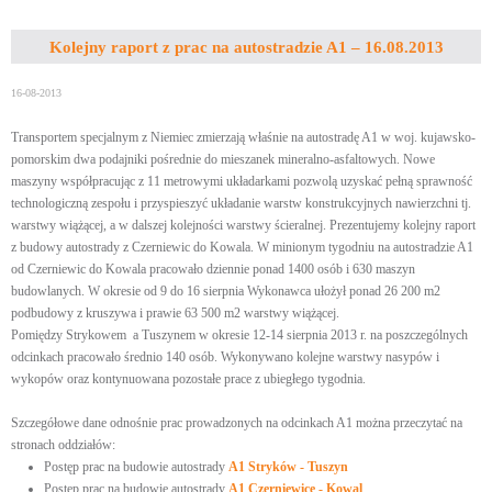
Kolejny raport z prac na autostradzie A1 – 16.08.2013
16-08-2013
Transportem specjalnym z Niemiec zmierzają właśnie na autostradę A1 w woj. kujawsko-
pomorskim dwa podajniki pośrednie do mieszanek mineralno-asfaltowych. Nowe
maszyny współpracując z 11 metrowymi układarkami pozwolą uzyskać pełną sprawność
technologiczną zespołu i przyspieszyć układanie warstw konstrukcyjnych nawierzchni tj.
warstwy wiążącej, a w dalszej kolejności warstwy ścieralnej. Prezentujemy kolejny raport
z budowy autostrady z Czerniewic do Kowala. W minionym tygodniu na autostradzie A1
od Czerniewic do Kowala pracowało dziennie ponad 1400 osób i 630 maszyn
budowlanych. W okresie od 9 do 16 sierpnia Wykonawca ułożył ponad 26 200 m2
podbudowy z kruszywa i prawie 63 500 m2 warstwy wiążącej.
Pomiędzy Strykowem a Tuszynem w okresie 12-14 sierpnia 2013 r. na poszczególnych
odcinkach pracowało średnio 140 osób. Wykonywano kolejne warstwy nasypów i
wykopów oraz kontynuowana pozostałe prace z ubiegłego tygodnia.
Szczegółowe dane odnośnie prac prowadzonych na odcinkach A1 można przeczytać na
stronach oddziałów:
Postęp prac na budowie autostrady
A1 Stryków - Tuszyn
Postęp prac na budowie autostrady
A1 Czerniewice - Kowal