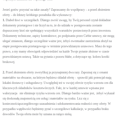
Jesteś gotów przystać na takie zasady? Zapraszamy do współpracy – a przed złożeniem
oferty – do lektury krótkiego poradnika dla wykonawcy:
1.
Diabeł tkwi w szczegółach. Dlatego zwróć uwagę, by Twój personel czytał dokładnie
dokumenty przetargowe i nie liczył na to, że do udziału w postępowaniu zostanie
dopuszczony ktoś nie spełniający wszystkich warunków postawionych przez inwestora.
Dokumenty techniczne, zapisy kontraktowe, po podpisaniu przez Ciebie umowy, nie mogą
ulegać zmianom, dlatego szczególnie ważne jest, żebyś ewentualne zastrzeżenia złożył na
etapie postępowania przetargowego w terminie przewidzianym ustawowo. Masz do tego
prawo, a my mamy obowiązek odpowiedzieć na każde Twoje pytanie złożone w czasie
przewidzianym ustawą. Także na pytania z pozoru błahe, a dotyczące np. koloru kostki
brukowej.
2.
Przed złożeniem oferty zweryfikuj ja przynajmniej dwa razy. Zapoznaj się z cenami
materiałów na obszarze, na którym będziesz składał ofertę - sprawdź jaki potencjał mają
lokalni dostawcy i usługodawcy. Uwzględnij też w swojej ofercie ryzyko wzrostu cen dla
kluczowych składników kosztotwórczych. Fakt, że w każdej umowie wpisana jest
waloryzacja nie eliminuje ryzyka wzrostu cen. Dlatego bardzo ważne jest, żebyś wykazał
się doskonałą znajomością cen usług i materiałów na rynku. Licz się z
koniecznościąszczegółowego uzasadnienia i udokumentowania realności ceny oferty. W
przypadku wątpliwości będziemy pytać o szczegółowe kalkulacje, w przypadku braku
dowodów Twoja oferta może by uznana za rażąco niską.