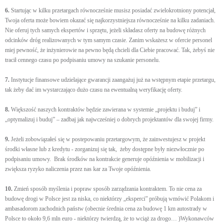
6.
Startując w kilku przetargach równocześnie musisz posiadać zwielokrotniony potencjał,
Twoja oferta może bowiem okazać się najkorzystniejsza równocześnie na kilku zadaniach.
Nie oferuj tych samych ekspertów i sprzętu, jeżeli składasz oferty na budowę różnych
odcinków dróg realizowanych w tym samym czasie. Zanim wskażesz w ofercie personel
miej pewność, że inżynierowie na pewno będą chcieli dla Ciebie pracować. Tak, żebyś nie
tracił cennego czasu po podpisaniu umowy na szukanie personelu.
7.
Instytucje finansowe udzielające gwarancji zaangażuj już na wstępnym etapie przetargu,
tak żeby dać im wystarczająco dużo czasu na ewentualną weryfikację oferty.
8.
Większość naszych kontraktów będzie zawierana w systemie „projektu i buduj” i
„optymalizuj i buduj” – zadbaj jak najwcześniej o dobrych projektantów dla swojej firmy.
9.
Jeżeli zobowiązałeś się w postepowaniu przetargowym, że zainwestujesz w projekt
środki własne lub z kredytu - zorganizuj się tak, żeby dostępne były niezwłocznie po
podpisaniu umowy. Brak środków na kontrakcie generuje opóźnienia w mobilizacji i
zwiększa ryzyko naliczenia przez nas kar za Twoje opóźnienia.
10.
Zmień sposób myślenia i popraw sposób zarządzania kontraktem. To nie cena za
budowę drogi w Polsce jest za niska, co niektórzy „eksperci” próbują wmówić Polakom i
ambasadorom zachodnich państw (obecnie średnia cena za budowę 1 km autostrady w
Polsce to około 9,6 mln euro - niektórzy twierdzą, że to wciąż za drogo… )Wykonawców