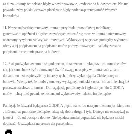
za dużo kosztują ich własne błędy w wykonawstwie, kradzieże na budowach etc. Nie ma
powodu, żeby polski kierowca płacił za te błędy podnosząc rentowność Waszych
kontraktów.
11.
Nawet najbardziej rentowny kontrakt przy braku prawidłowej mobilizacji,
generowaniu opóźnień i błędach zarządczych zmienić się może w kontrakt nierentowny,
obarczony ryzykiem zapłaty kar umownych. Wykorzystaj więc czas pomiędzy wyborem
oferty a jej podpisaniem na podpisanie umów podwykonawczych - tak aby zaraz po
podpisaniu uruchomić prace na budowie.
12.
Płać podwykonawcom, usługodawcom, dostawcom – traktuj swoich kontrahentów
tak, jak sam chcesz być traktowany! Zwróć uwagę na zapisy w kontraktach z nami -
dodatkowo , zabezpieczyliśmy interesy tych, którzy wykonują dla Ciebie pracę na
budowie. Wiemy też, że podwykonawcy wyciągnęli wnioski z ostatnich lat i nie chcą już
pracować na słowo „honoru". Domagają się podpisanych i zgłoszonych do GDDKiA
umów – chcą mieć pewni, ze dostaną od wykonawców należne im pieniądze.
Pamiętaj, że fuszerki będą przez GDDKiA piętnowane, bo naszym klientem jest kierowca
, któremu za publiczne pieniądze należy się dobra droga. I tyle. Dlatego nie oszczędzaj na
jakości – rób od początku dobrze. Nie będziesz musiał poprawiać, nie będziesz musiał
dopłacać. Oszczędzisz na premie dla personelu…