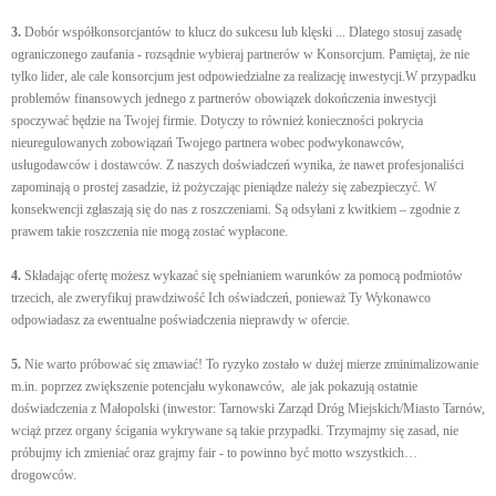
3.
Dobór współkonsorcjantów to klucz do sukcesu lub klęski ... Dlatego stosuj zasadę
ograniczonego zaufania - rozsądnie wybieraj partnerów w Konsorcjum. Pamiętaj, że nie
tylko lider, ale cale konsorcjum jest odpowiedzialne za realizację inwestycji.W przypadku
problemów finansowych jednego z partnerów obowiązek dokończenia inwestycji
spoczywać będzie na Twojej firmie. Dotyczy to również konieczności pokrycia
nieuregulowanych zobowiązań Twojego partnera wobec podwykonawców,
usługodawców i dostawców. Z naszych doświadczeń wynika, że nawet profesjonaliści
zapominają o prostej zasadzie, iż pożyczając pieniądze należy się zabezpieczyć. W
konsekwencji zgłaszają się do nas z roszczeniami. Są odsyłani z kwitkiem – zgodnie z
prawem takie roszczenia nie mogą zostać wypłacone.
4.
Składając ofertę możesz wykazać się spełnianiem warunków za pomocą podmiotów
trzecich, ale zweryfikuj prawdziwość Ich oświadczeń, ponieważ Ty Wykonawco
odpowiadasz za ewentualne poświadczenia nieprawdy w ofercie.
5.
Nie warto próbować się zmawiać! To ryzyko zostało w dużej mierze zminimalizowanie
m.in. poprzez zwiększenie potencjału wykonawców, ale jak pokazują ostatnie
doświadczenia z Małopolski (inwestor: Tarnowski Zarząd Dróg Miejskich/Miasto Tarnów,
wciąż przez organy ścigania wykrywane są takie przypadki. Trzymajmy się zasad, nie
próbujmy ich zmieniać oraz grajmy fair - to powinno być motto wszystkich…
drogowców.