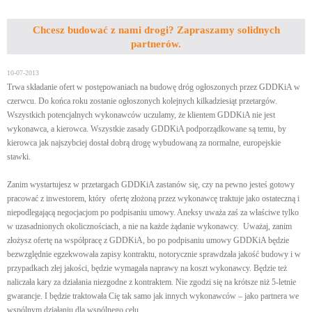
Chcesz budować z nami drogi? Zapraszamy solidnych
partnerów.
10-07-2013
Trwa składanie ofert w postępowaniach na budowę dróg ogłoszonych przez GDDKiA w
czerwcu. Do końca roku zostanie ogłoszonych kolejnych kilkadziesiąt przetargów.
Wszystkich potencjalnych wykonawców uczulamy, że klientem GDDKiA nie jest
wykonawca, a kierowca. Wszystkie zasady GDDKiA podporządkowane są temu, by
kierowca jak najszybciej dostał dobrą drogę wybudowaną za normalne, europejskie
stawki.
Zanim wystartujesz w przetargach GDDKiA zastanów się, czy na pewno jesteś gotowy
pracować z inwestorem, który ofertę złożoną przez wykonawcę traktuje jako ostateczną i
niepodlegającą negocjacjom po podpisaniu umowy. Aneksy uważa zaś za właściwe tylko
w uzasadnionych okolicznościach, a nie na każde żądanie wykonawcy. Uważaj, zanim
złożysz ofertę na współpracę z GDDKiA, bo po podpisaniu umowy GDDKiA będzie
bezwzględnie egzekwowała zapisy kontraktu, notorycznie sprawdzała jakość budowy i w
przypadkach złej jakości, będzie wymagała naprawy na koszt wykonawcy. Będzie też
naliczała kary za działania niezgodne z kontraktem. Nie zgodzi się na krótsze niż 5-letnie
gwarancje. I będzie traktowała Cię tak samo jak innych wykonawców – jako partnera we
wspólnym działaniu dla wspólnego celu.