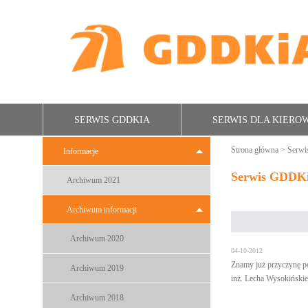
SERWIS GDDKIA
SERWIS DLA KIER
Strona główna
>
Serw
Informacje
Serwis GDDK
Archiwum 2021
Archiwum informacji
Archiwum 2020
04-10-2012
Znamy już przyczynę po
Archiwum 2019
inż. Lecha Wysokińskie
Archiwum 2018