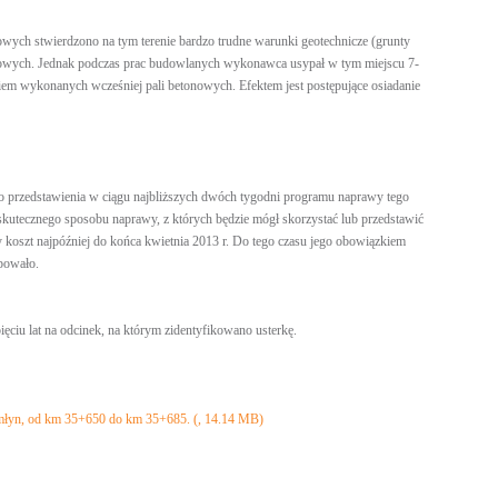
towych stwierdzono na tym terenie bardzo trudne warunki geotechnicze (grunty
onowych. Jednak podczas prac budowlanych wykonawca usypał w tym miejscu 7-
m wykonanych wcześniej pali betonowych. Efektem jest postępujące osiadanie
przedstawienia w ciągu najbliższych dwóch tygodni programu naprawy tego
skutecznego sposobu naprawy, z których będzie mógł skorzystać lub przedstawić
oszt najpóźniej do końca kwietnia 2013 r. Do tego czasu jego obowiązkiem
ępowało.
ciu lat na odcinek, na którym zidentyfikowano usterkę.
omłyn, od km 35+650 do km 35+685. (, 14.14 MB)