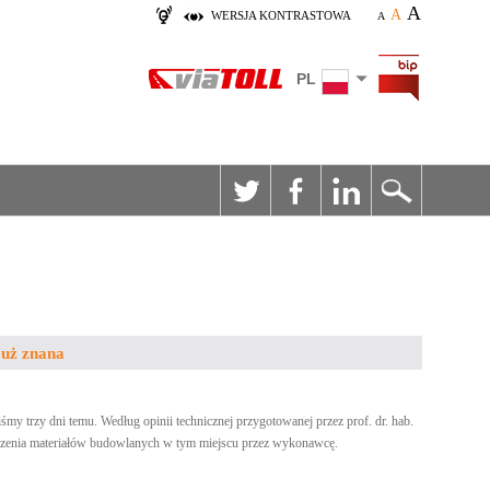
A
A
WERSJA KONTRASTOWA
A
PL
już znana
 trzy dni temu. Według opinii technicznej przygotowanej przez prof. dr. hab.
madzenia materiałów budowlanych w tym miejscu przez wykonawcę.