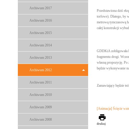
Archiwum 2017
Przedstawiona dziś eks
torfowe). Dlatego, by
Archiwum 2016
metrową tymczasową ha
całej konstrukcji wybu
Archiwum 2015
Archiwum 2014
GDDKiA zobligowała ko
fragmentu drogi. Wczor
Archiwum 2013
własną propozycję. Po
będzie wykonywanie nak
Archiwum 2012
Archiwum 2011
Zamawiający będzie też
Archiwum 2010
Archiwum 2009
[Animacja] Ścięcie wz
Archiwum 2008
drukuj