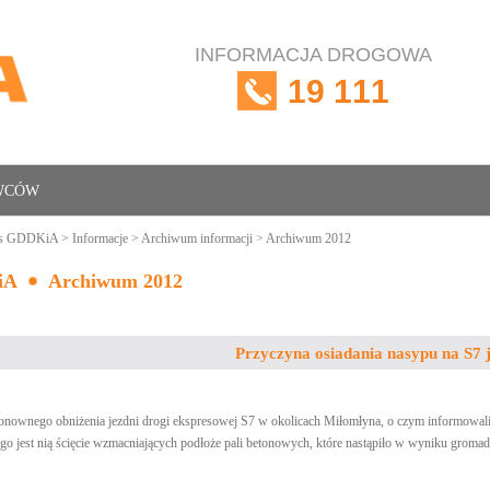
INFORMACJA DROGOWA
19 111
OWCÓW
is GDDKiA
>
Informacje
>
Archiwum informacji
> Archiwum 2012
iA
Archiwum 2012
Przyczyna osiadania nasypu na S7 
nownego obniżenia jezdni drogi ekspresowej S7 w okolicach Miłomłyna, o czym informowaliśmy
go jest nią ścięcie wzmacniających podłoże pali betonowych, które nastąpiło w wyniku gro