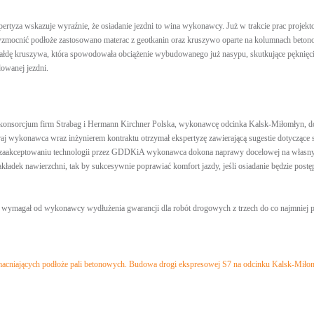
pertyza wskazuje wyraźnie, że osiadanie jezdni to wina wykonawcy. Już w trakcie prac projek
 wzmocnić podłoże zastosowano materac z geotkanin oraz kruszywo oparte na kolumnach bet
łdę kruszywa, która spowodowała obciążenie wybudowanego już nasypu, skutkujące pęknięcie
dowanej jezdni.
nsorcjum firm Strabag i Hermann Kirchner Polska, wykonawcę odcinka Kalsk-Miłomłyn, do 
aj wykonawca wraz inżynierem kontraktu otrzymał ekspertyzę zawierającą sugestie dotyczące 
 zaakceptowaniu technologii przez GDDKiA wykonawca dokona naprawy docelowej na własny k
ładek nawierzchni, tak by sukcesywnie poprawiać komfort jazdy, jeśli osiadanie będzie post
 wymagał od wykonawcy wydłużenia gwarancji dla robót drogowych z trzech do co najmniej pię
macniających podłoże pali betonowych. Budowa drogi ekspresowej S7 na odcinku Kalsk-Mił