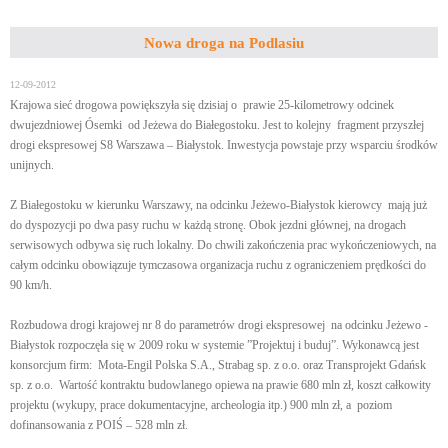
Nowa droga na Podlasiu
12-09-2012
Krajowa sieć drogowa powiększyła się dzisiaj o prawie 25-kilometrowy odcinek
dwujezdniowej Ósemki od Jeżewa do Białegostoku. Jest to kolejny fragment przyszłej
drogi ekspresowej S8 Warszawa – Białystok. Inwestycja powstaje przy wsparciu środków
unijnych.
Z Białegostoku w kierunku Warszawy, na odcinku Jeżewo-Białystok kierowcy mają już
do dyspozycji po dwa pasy ruchu w każdą stronę. Obok jezdni głównej, na drogach
serwisowych odbywa się ruch lokalny. Do chwili zakończenia prac wykończeniowych, na
całym odcinku obowiązuje tymczasowa organizacja ruchu z ograniczeniem prędkości do
90 km/h.
Rozbudowa drogi krajowej nr 8 do parametrów drogi ekspresowej na odcinku Jeżewo -
Białystok rozpoczęła się w 2009 roku w systemie ”Projektuj i buduj”. Wykonawcą jest
konsorcjum firm: Mota-Engil Polska S.A., Strabag sp. z o.o. oraz Transprojekt Gdańsk
sp. z o.o. Wartość kontraktu budowlanego opiewa na prawie 680 mln zł, koszt całkowity
projektu (wykupy, prace dokumentacyjne, archeologia itp.) 900 mln zł, a poziom
dofinansowania z POIŚ – 528 mln zł.