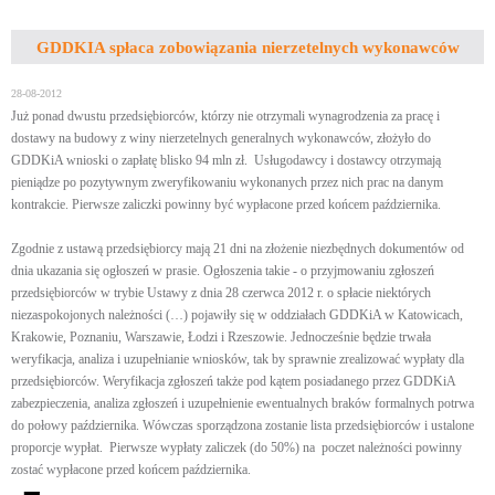
GDDKIA spłaca zobowiązania nierzetelnych wykonawców
28-08-2012
Już ponad dwustu przedsiębiorców, którzy nie otrzymali wynagrodzenia za pracę i
dostawy na budowy z winy nierzetelnych generalnych wykonawców, złożyło do
GDDKiA wnioski o zapłatę blisko 94 mln zł. Usługodawcy i dostawcy otrzymają
pieniądze po pozytywnym zweryfikowaniu wykonanych przez nich prac na danym
kontrakcie. Pierwsze zaliczki powinny być wypłacone przed końcem października.
Zgodnie z ustawą przedsiębiorcy mają 21 dni na złożenie niezbędnych dokumentów od
dnia ukazania się ogłoszeń w prasie. Ogłoszenia takie - o przyjmowaniu zgłoszeń
przedsiębiorców w trybie Ustawy z dnia 28 czerwca 2012 r. o spłacie niektórych
niezaspokojonych należności (…) pojawiły się w oddziałach GDDKiA w Katowicach,
Krakowie, Poznaniu, Warszawie, Łodzi i Rzeszowie. Jednocześnie będzie trwała
weryfikacja, analiza i uzupełnianie wniosków, tak by sprawnie zrealizować wypłaty dla
przedsiębiorców. Weryfikacja zgłoszeń także pod kątem posiadanego przez GDDKiA
zabezpieczenia, analiza zgłoszeń i uzupełnienie ewentualnych braków formalnych potrwa
do połowy października. Wówczas sporządzona zostanie lista przedsiębiorców i ustalone
proporcje wypłat. Pierwsze wypłaty zaliczek (do 50%) na poczet należności powinny
zostać wypłacone przed końcem października.